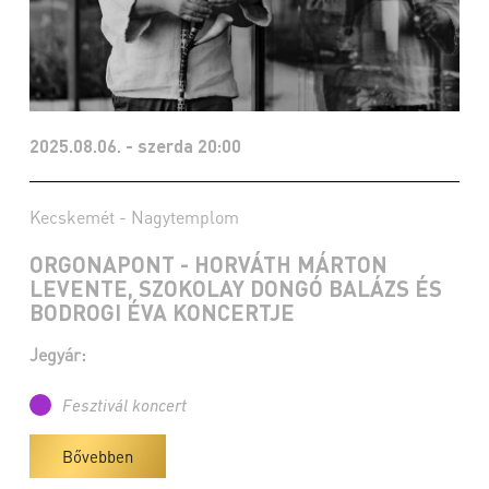
2025.08.06. - szerda 20:00
Kecskemét - Nagytemplom
ORGONAPONT - HORVÁTH MÁRTON
LEVENTE, SZOKOLAY DONGÓ BALÁZS ÉS
BODROGI ÉVA KONCERTJE
Jegyár:
Fesztivál koncert
Bővebben