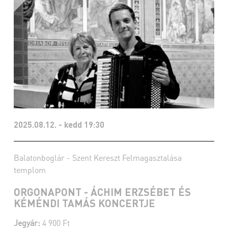
2025.08.12. - kedd 19:30
Balatonboglár - Szent Kereszt Felmagasztalása
templom
ORGONAPONT - ÁCHIM ERZSÉBET ÉS
KÉMÉNDI TAMÁS KONCERTJE
Jegyár:
4 900 Ft