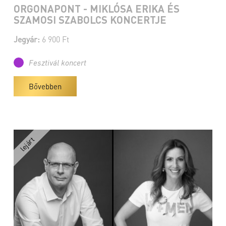
ORGONAPONT - MIKLÓSA ERIKA ÉS
SZAMOSI SZABOLCS KONCERTJE
Jegyár:
6 900 Ft
Fesztivál koncert
Bővebben