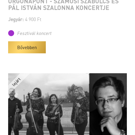
ORGONAPONT - SZAMOSI SZABOLCS ÉS
PÁL ISTVÁN SZALONNA KONCERTJE
Jegyár:
4 900 Ft
Fesztivál koncert
Bővebben