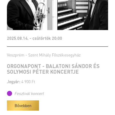
2025.08.14. - csütörtök 20:00
Veszprém - Szent Mihály Főszékesegyház
ORGONAPONT - BALATONI SÁNDOR ÉS
SOLYMOSI PÉTER KONCERTJE
Jegyár:
4 900 Ft
Fesztivál koncert
Bővebben