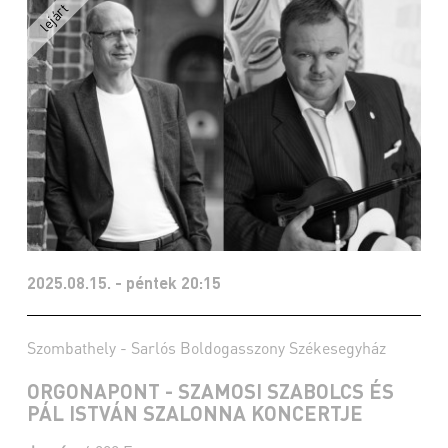
2025.08.15. - péntek 20:15
Szombathely - Sarlós Boldogasszony Székesegyház
ORGONAPONT - SZAMOSI SZABOLCS ÉS
PÁL ISTVÁN SZALONNA KONCERTJE