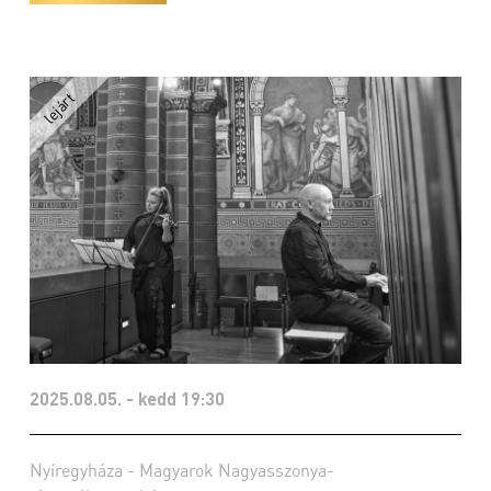
2025.08.05. - kedd 19:30
Nyíregyháza - Magyarok Nagyasszonya-