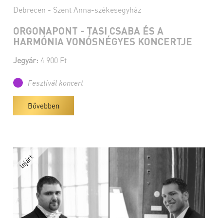
Debrecen - Szent Anna-székesegyház
ORGONAPONT - TASI CSABA ÉS A
HARMÓNIA VONÓSNÉGYES KONCERTJE
Jegyár:
4 900 Ft
Fesztivál koncert
Bővebben