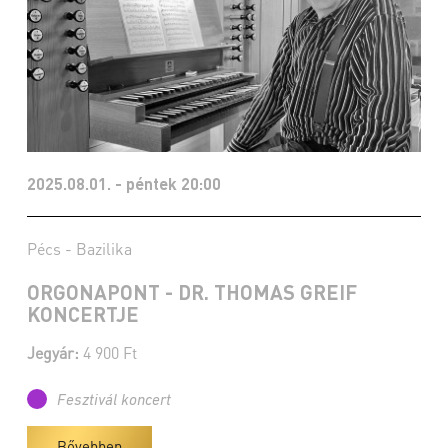
2025.08.01. - péntek 20:00
Pécs - Bazilika
ORGONAPONT - DR. THOMAS GREIF
KONCERTJE
Jegyár:
4 900 Ft
Fesztivál koncert
Bővebben