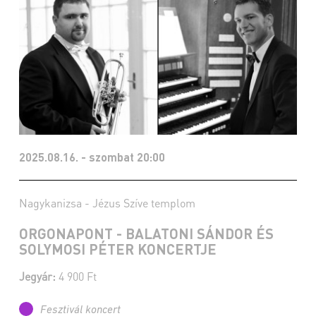
2025.08.16. - szombat 20:00
Nagykanizsa - Jézus Szíve templom
ORGONAPONT - BALATONI SÁNDOR ÉS
SOLYMOSI PÉTER KONCERTJE
Jegyár:
4 900 Ft
Fesztivál koncert