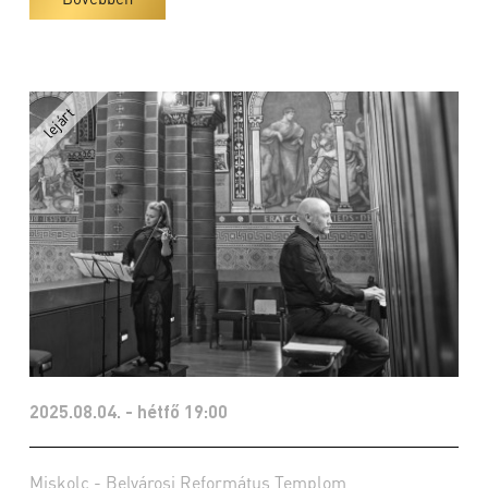
2025.08.04. - hétfő 19:00
Miskolc - Belvárosi Református Templom