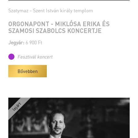
Szatymaz - Szent István király templom
ORGONAPONT - MIKLÓSA ERIKA ÉS
SZAMOSI SZABOLCS KONCERTJE
Jegyár:
6 900 Ft
Fesztivál koncert
Bővebben