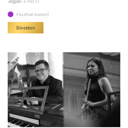
Jegyár:
4 900 Ft
Fesztivál koncert
Bővebben