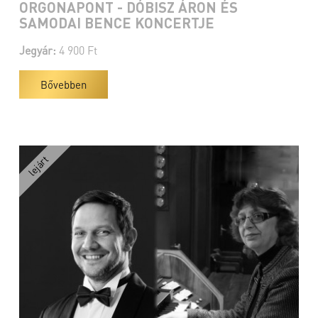
ORGONAPONT - DÓBISZ ÁRON ÉS
SAMODAI BENCE KONCERTJE
Jegyár:
4 900 Ft
Bővebben