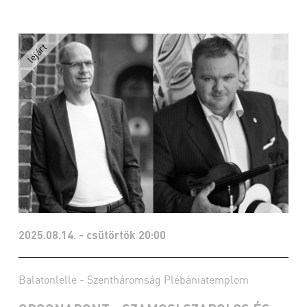
2025.08.14. - csütörtök 20:00
Balatonlelle - Szentháromság Plébániatemplom