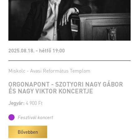
2025.08.18. - hétfő 19:00
Miskolc - Avasi Református Templom
ORGONAPONT - SZOTYORI NAGY GÁBOR
ÉS NAGY VIKTOR KONCERTJE
Jegyár:
4 900 Ft
Fesztivál koncert
Bővebben