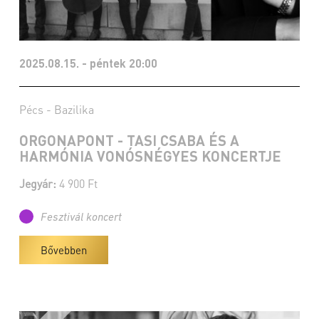
2025.08.15. - péntek 20:00
Pécs - Bazilika
ORGONAPONT - TASI CSABA ÉS A
HARMÓNIA VONÓSNÉGYES KONCERTJE
Jegyár:
4 900 Ft
Fesztivál koncert
Bővebben