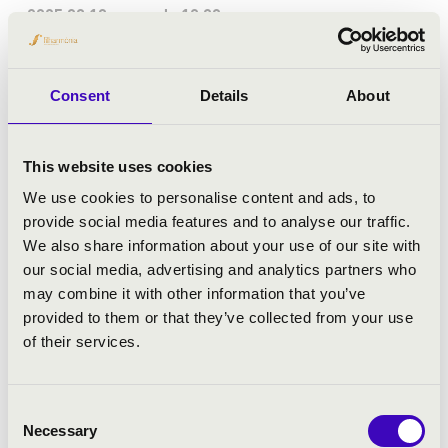
2025.08.13. - szerda 19:30
Békéscsaba - Páduai Szent Antal Társszékesegyház
Consent
Details
About
ORGONAPONT - GESZTESI-TÓTH LÁSZLÓ
ÉS MÓROCZ VIRÁG KONCERTJE
This website uses cookies
Jegyár:
4 900 Ft
We use cookies to personalise content and ads, to
provide social media features and to analyse our traffic.
Fesztivál koncert
We also share information about your use of our site with
our social media, advertising and analytics partners who
Bővebben
may combine it with other information that you’ve
provided to them or that they’ve collected from your use
of their services.
Consent
Necessary
Selection