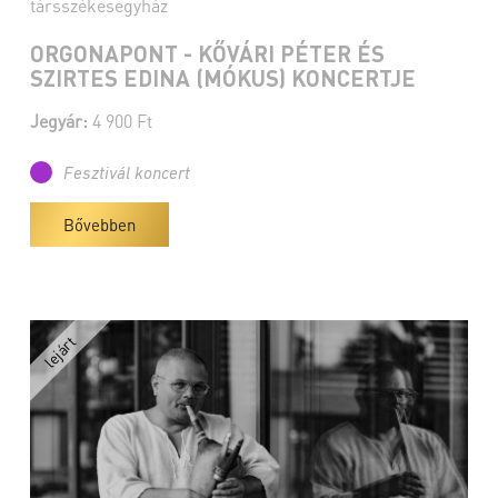
társszékesegyház
ORGONAPONT - KŐVÁRI PÉTER ÉS
SZIRTES EDINA (MÓKUS) KONCERTJE
Jegyár:
4 900 Ft
Fesztivál koncert
Bővebben