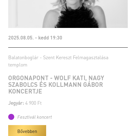
2025.08.05. - kedd 19:30
Balatonboglár - Szent Kereszt Felmagasztalása
templom
ORGONAPONT - WOLF KATI, NAGY
SZABOLCS ÉS KOLLMANN GÁBOR
KONCERTJE
Jegyár:
4 900 Ft
Fesztivál koncert
Bővebben