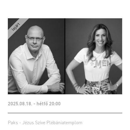
2025.08.18. - hétfő 20:00
Paks - Jézus Szíve Plébániatemplom