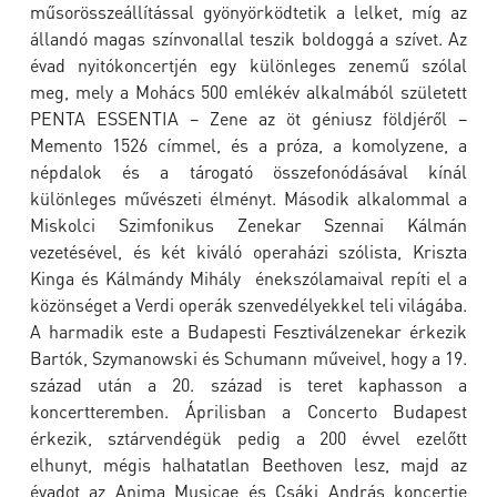
műsorösszeállítással gyönyörködtetik a lelket, míg az
állandó magas színvonallal teszik boldoggá a szívet. Az
évad nyitókoncertjén egy különleges zenemű szólal
meg, mely a Mohács 500 emlékév alkalmából született
PENTA ESSENTIA – Zene az öt géniusz földjéről –
Memento 1526 címmel, és a próza, a komolyzene, a
népdalok és a tárogató összefonódásával kínál
különleges művészeti élményt. Második alkalommal a
Miskolci Szimfonikus Zenekar Szennai Kálmán
vezetésével, és két kiváló operaházi szólista, Kriszta
Kinga és Kálmándy Mihály énekszólamaival repíti el a
közönséget a Verdi operák szenvedélyekkel teli világába.
A harmadik este a Budapesti Fesztiválzenekar érkezik
Bartók, Szymanowski és Schumann műveivel, hogy a 19.
század után a 20. század is teret kaphasson a
koncertteremben. Áprilisban a Concerto Budapest
érkezik, sztárvendégük pedig a 200 évvel ezelőtt
elhunyt, mégis halhatatlan Beethoven lesz, majd az
évadot az Anima Musicae és Csáki András koncertje