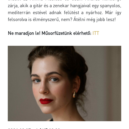
zárja, akik a gitár és a zenekar hangjaival egy spanyolos,
mediterrán estével adnak felütést a nyárhoz. Már így
felsorolva is élményszerű, nem? Átélni még jobb lesz!
Ne maradjon le! Műsorfüzetünk elérhető:
ITT