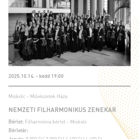
2025.10.14. - kedd 19:00
Miskolc - Művészetek Háza
NEMZETI FILHARMONIKUS ZENEKAR
Bérlet:
Filharmónia bérlet - Miskolc
Bérletár:
Jegyár:
8 900 Ft/ 7 900 Ft/ 6 400 Ft/ 4 400 Ft