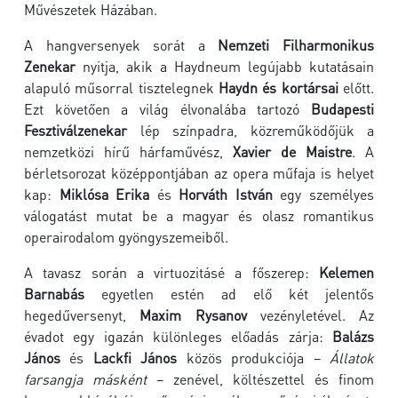
Művészetek Házában.
A hangversenyek sorát a
Nemzeti Filharmonikus
Zenekar
nyitja, akik a Haydneum legújabb kutatásain
alapuló műsorral tisztelegnek
Haydn és kortársai
előtt.
Ezt követően a világ élvonalába tartozó
Budapesti
Fesztiválzenekar
lép színpadra, közreműködőjük a
nemzetközi hírű hárfaművész,
Xavier de Maistre
. A
bérletsorozat középpontjában az opera műfaja is helyet
kap:
Miklósa Erika
és
Horváth István
egy személyes
válogatást mutat be a magyar és olasz romantikus
operairodalom gyöngyszemeiből.
A tavasz során a virtuozitásé a főszerep:
Kelemen
Barnabás
egyetlen estén ad elő két jelentős
hegedűversenyt,
Maxim Rysanov
vezényletével. Az
évadot egy igazán különleges előadás zárja:
Balázs
János
és
Lackfi János
közös produkciója –
Állatok
farsangja másként
– zenével, költészettel és finom