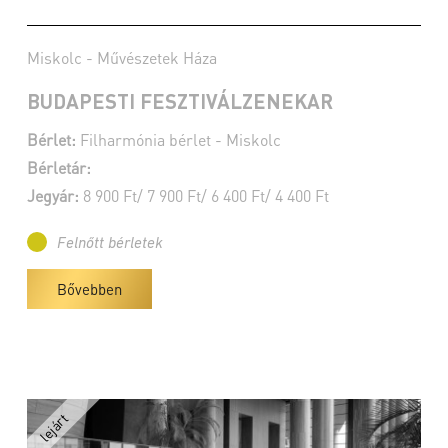
Miskolc - Művészetek Háza
BUDAPESTI FESZTIVÁLZENEKAR
Bérlet:
Filharmónia bérlet - Miskolc
Bérletár:
Jegyár:
8 900 Ft/ 7 900 Ft/ 6 400 Ft/ 4 400 Ft
Felnőtt bérletek
Bővebben