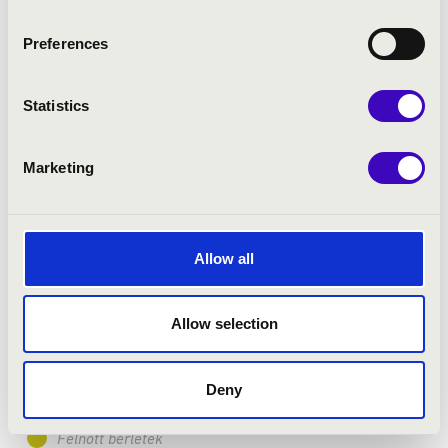
Preferences
Statistics
Marketing
2026.02.03. - kedd 19:00
Miskolc - Művészetek Háza
Allow all
ÖSSZHANGZAT
Allow selection
Bérlet:
Filharmónia bérlet - Miskolc
Bérletár:
Deny
Jegyár:
8 900 Ft/ 7 900 Ft/ 6 400 Ft/ 4 400 Ft
Felnőtt bérletek