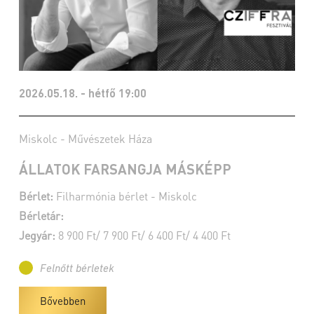
2026.05.18. - hétfő 19:00
Miskolc - Művészetek Háza
ÁLLATOK FARSANGJA MÁSKÉPP
Bérlet:
Filharmónia bérlet - Miskolc
Bérletár:
Jegyár:
8 900 Ft/ 7 900 Ft/ 6 400 Ft/ 4 400 Ft
Felnőtt bérletek
Bővebben