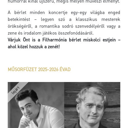
humorral kínál újszerű, mégis mélyen művészi élményt.
A bérlet minden koncertje egy-egy világba enged
betekintést – legyen szó a klasszikus mesterek
örökségéről, a romantika sodró szenvedélyéről vagy a
zene és irodalom játékos összefonódásáról.
Várjuk Önt is a Filharmónia bérlet miskolci estjein –
ahol közel hozzuk a zenét!
MŰSORFÜZET 2025-2026 ÉVAD