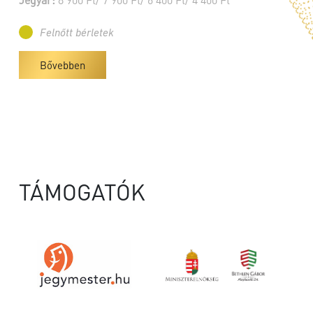
Felnőtt bérletek
Bővebben
TÁMOGATÓK