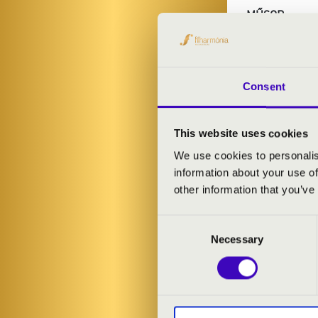
MŰSOR:
Ottorino Respi
Joaquín Rodri
Eduardo Toldrá
Consent
Leo Brouwer:
Astor Piazzoll
Astor Piazzoll
This website uses cookies
Astor Piazzoll
We use cookies to personalis
information about your use of
other information that you’ve
Consent
Necessary
Selection