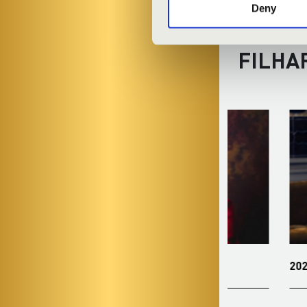
Deny
FILHA
2027.02.16. - kedd 19:00
2027.03.21. -