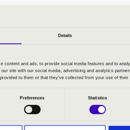
ghi: Antik dalok és táncok - Szvit, No. 3
go: Fantázia egy nemesúr részére
: Vistas al Mar
Details
 Canciones Remotas
a: Fuga y misterio
a: Oblivion
a: Libertango
e content and ads, to provide social media features and to analy
 our site with our social media, advertising and analytics partn
 provided to them or that they’ve collected from your use of their
Preferences
Statistics