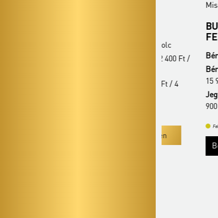
Miskolc - Művészetek Háza
Miskolc - Műv
VERDI ÖRÖK
BUDAPEST
FESZTIVÁ
Bérlet:
Filharmónia bérlet - Miskolc
Bérlet:
Filharm
Bérletár:
30 900 Ft / 27 400 Ft / 22 400 Ft /
Bérletár:
30 90
15 900 Ft
15 900 Ft
Jegyár:
9 900 Ft / 8 400 Ft / 6 900 Ft / 4
Jegyár:
9 900 F
900 Ft
900 Ft
Felnőtt bérletek
Felnőtt bérletek
Bérletvásárlás
Bővebben
Bérletvásár