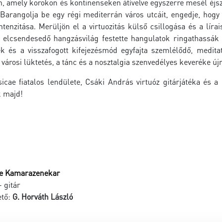
, amely korokon és kontinenseken átívelve egyszerre mesél éjszak
. Barangolja be egy régi mediterrán város utcáit, engedje, hog
tenzitása. Merüljön el a virtuozitás külső csillogása és a lír
 elcsendesedő hangzásvilág festette hangulatok ringathassák h
ek és a visszafogott kifejezésmód egyfajta szemlélődő, medita
a városi lüktetés, a tánc és a nosztalgia szenvedélyes keveréke ú
cae fiatalos lendülete, Csáki András virtuóz gitárjátéka és
 majd!
e Kamarazenekar
 gitár
ető:
G. Horváth László