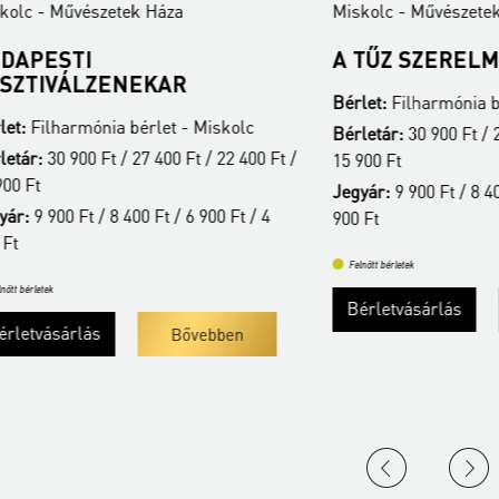
észetek Háza
Miskolc - Művészetek Háza
I
A TŰZ SZERELMESE
LZENEKAR
Bérlet:
Filharmónia bérlet - Mis
ónia bérlet - Miskolc
Bérletár:
30 900 Ft / 27 400 Ft / 
0 Ft / 27 400 Ft / 22 400 Ft /
15 900 Ft
Jegyár:
9 900 Ft / 8 400 Ft / 6 900
t / 8 400 Ft / 6 900 Ft / 4
900 Ft
Felnőtt bérletek
Bérletvásárlás
Bőveb
lás
Bővebben