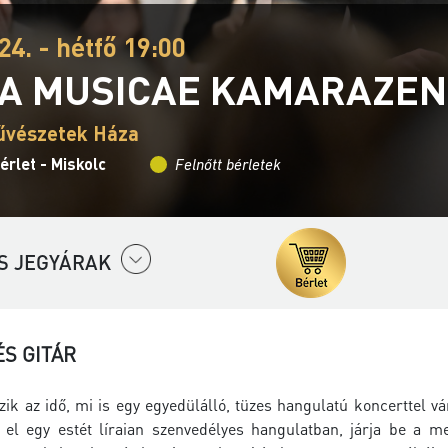
24. - hétfő 19:00
A MUSICAE KAMARAZE
űvészetek Háza
érlet - Miskolc
Felnőtt bérletek
S JEGYÁRAK
S GITÁR
k az idő, mi is egy egyedülálló, tüzes hangulatú koncerttel vár
n el egy estét líraian szenvedélyes hangulatban, járja be a me