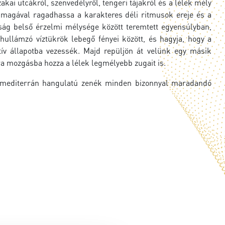
ai utcákról, szenvedélyről, tengeri tájakról és a lélek mély
y magával ragadhassa a karakteres déli ritmusok ereje és a
aiság belső érzelmi mélysége között teremtett egyensúlyban,
ullámzó víztükrök lebegő fényei között, és hagyja, hogy a
tív állapotba vezessék. Majd repüljön át velünk egy másik
jra mozgásba hozza a lélek legmélyebb zugait is.
 a mediterrán hangulatú zenék minden bizonnyal maradandó