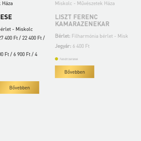
Miskolc - Művészetek Háza
Mis
LISZT FERENC
SZ
KAMARAZENEKAR
FI
kolc
Bérlet:
Filharmónia bérlet - Miskolc
Bér
22 400 Ft /
Jegyár:
6 400 Ft
Jeg
 Ft / 4
Felnőtt bérletek
Fe
Bővebben
ben