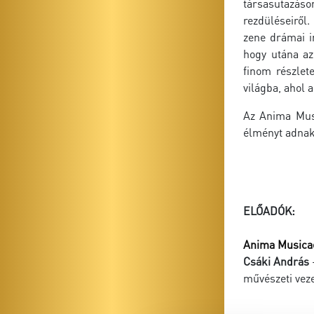
társasutazáson
rezdüléseiről
zene drámai in
hogy utána az
finom részlet
világba, ahol 
Az Anima Musi
élményt adnak
ELŐADÓK:
Anima Musica
Csáki András
-
művészeti vez