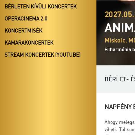
BÉRLETEN KÍVÜLI KONCERTEK
2027.05.
OPERACINEMA 2.0
ANIM
KONCERTMISÉK
Miskolc, M
KAMARAKONCERTEK
Filharmónia b
STREAM KONCERTEK (YOUTUBE)
BÉRLET- É
NAPFÉNY É
Ahogy melegszi
viheti. Töltsö