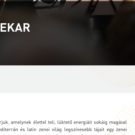
NEKAR
juk, amelynek élettel teli, lüktető energiáit sokáig magával
diterrán és latin zenei világ legszínesebb tájait egy zenei