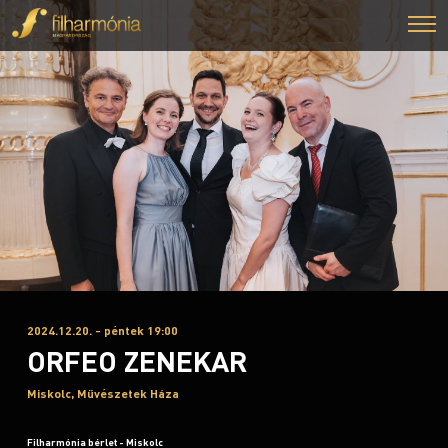
2024.12.20. - péntek 19:00
ORFEO ZENEKAR
Miskolc, Művészetek Háza
Filharmónia bérlet - Miskolc