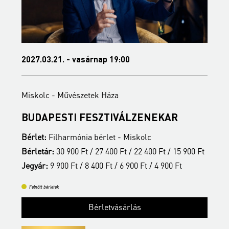
2027.03.21. - vasárnap 19:00
2
Miskolc - Művészetek Háza
M
BUDAPESTI FESZTIVÁLZENEKAR
A
Bérlet:
Filharmónia bérlet - Miskolc
B
t
Bérletár:
30 900 Ft / 27 400 Ft / 22 400 Ft / 15 900 Ft
B
Jegyár:
9 900 Ft / 8 400 Ft / 6 900 Ft / 4 900 Ft
J
Felnőtt bérletek
Bérletvásárlás