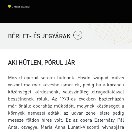
Felnőtt bérletek
BÉRLET- ÉS JEGYÁRAK
AKI HŰTLEN, PÓRUL JÁR
Mozart operáit sorolni tudnánk. Haydn színpadi művei
viszont ma már kevésbé ismertek, pedig ha a korabeli
közönséget kérdeznénk, valószínűleg elragadtatással
beszélnének róluk. Az 1770-es években Eszterházán
már önálló operaház működött, melynek közönségét a
környék nemesei adták, az udvar zenei élete pedig
messze földön híres volt. Ez az opera Esterházy Pál
Antal özvegye, Maria Anna Lunati-Visconti névnapjára