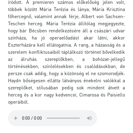
íródott. A premieren számos előkelőség jelen volt,
többek között Mária Terézia és lánya, Mária Krisztina
főhercegnő, valamint annak férje, Albert von Sachsen-
Teschen herceg. Mária Terézia állítólag megjegyezte,
hogy bár Bécsben rendelkezésére áll a császári udvar
színháza, ha jó operaelőadást akar látni, akkor
Eszterházára kell ellátogatnia. A rang, a házasság és a
szerelem konfliktusaiból táplálkozó történet bővelkedik
az álruhás szereplőkben, a bohózat-jellegű
történésekben, színlelésekben és csalódásokban, de
persze csak addig, hogy a közönség el ne szomorodjék.
Haydn bőségesen ellátta látványos énekelni valókkal a
szereplőket, stílusában pedig sok mindent átvett a
herceg és a kor nagy kedvencei, Cimarosa és Paisiello
operáiból.