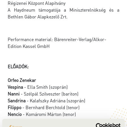
Régizenei Központ Alapítvány
A Haydneum támogatója a Miniszterelnökség és a
Bethlen Gábor Alapkezelő Zrt.
Performance material: Bärenreiter-Verlag/Alkor-
Edition Kassel GmbH
ELŐADÓK:
Orfeo Zenekar
Vespina
- Ella Smith (szoprán)
Nanni
- Szélpál Szilveszter (bariton)
Sandrina
- Kalafszky Adriána (szoprán)
Filippo
- Bernhard Berchtold (tenor)
Nencio
- Komáromi Márton (tenor)
vezényel:
Vashegyi György