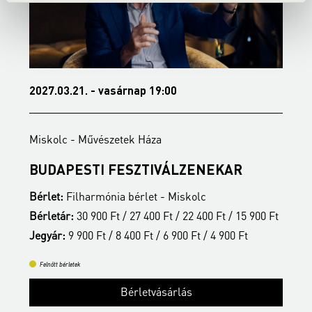
2027.03.21. - vasárnap 19:00
2
Miskolc - Művészetek Háza
M
BUDAPESTI FESZTIVÁLZENEKAR
A
Bérlet:
Filharmónia bérlet - Miskolc
B
t
Bérletár:
30 900 Ft / 27 400 Ft / 22 400 Ft / 15 900 Ft
B
Jegyár:
9 900 Ft / 8 400 Ft / 6 900 Ft / 4 900 Ft
J
Felnőtt bérletek
Bérletvásárlás