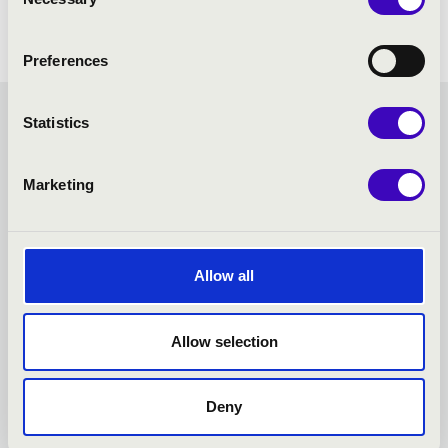
Selection
Preferences
Statistics
FILHARMÓNIA BÉRLET -
MISKOLC - TOVÁBBI
Marketing
KONCERTEK
Allow all
Allow selection
Deny