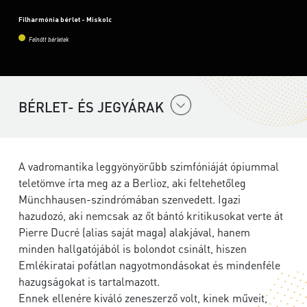
Filharmónia bérlet - Miskolc
Felnőtt bérletek
BÉRLET- ÉS JEGYÁRAK
A vadromantika leggyönyörűbb szimfóniáját ópiummal
teletömve írta meg az a Berlioz, aki feltehetőleg
Münchhausen-szindrómában szenvedett. Igazi
hazudozó, aki nemcsak az őt bántó kritikusokat verte át
Pierre Ducré (alias saját maga) alakjával, hanem
minden hallgatójából is bolondot csinált, hiszen
Emlékiratai pofátlan nagyotmondásokat és mindenféle
hazugságokat is tartalmazott.
Ennek ellenére kiváló zeneszerző volt, kinek műveit,