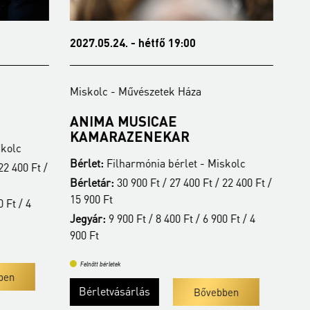
2027.05.24. - hétfő 19:00
202
Miskolc - Művészetek Háza
Mis
ANIMA MUSICAE
LI
KAMARAZENEKAR
K
kolc
Bérlet:
Filharmónia bérlet - Miskolc
Bér
22 400 Ft /
Bérletár:
30 900 Ft / 27 400 Ft / 22 400 Ft /
Jeg
15 900 Ft
 Ft / 4
Jegyár:
9 900 Ft / 8 400 Ft / 6 900 Ft / 4
Fe
900 Ft
Felnőtt bérletek
ben
Bérletvásárlás
Bővebben