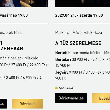
 vasárnap 19:00
2027.04.21. - szerda 19:00
észetek Háza
Miskolc - Művészetek Háza
I
A TŰZ SZERELMESE
LZENEKAR
Bérlet:
Filharmónia bérlet - Mis
ónia bérlet - Miskolc
Bérletár:
30 900 Ft / 27 400 Ft / 
0 Ft / 27 400 Ft / 22 400 Ft /
15 900 Ft
Jegyár:
9 900 Ft / 8 400 Ft / 6 900
t / 8 400 Ft / 6 900 Ft / 4
900 Ft
Felnőtt bérletek
Bérletvásárlás
Bőveb
lás
Bővebben