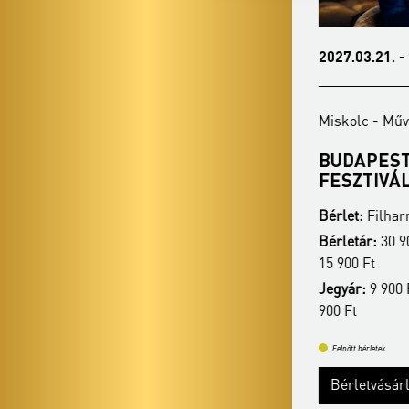
2027.02.16. - kedd 19:00
2027.03.21. -
Miskolc - Művészetek Háza
Miskolc - Műv
VERDI ÖRÖK
BUDAPEST
FESZTIVÁ
Bérlet:
Filharmónia bérlet - Miskolc
Bérlet:
Filharm
Bérletár:
30 900 Ft / 27 400 Ft / 22 400 Ft /
Bérletár:
30 90
15 900 Ft
15 900 Ft
Jegyár:
9 900 Ft / 8 400 Ft / 6 900 Ft / 4
Jegyár:
9 900 F
900 Ft
900 Ft
Felnőtt bérletek
Felnőtt bérletek
Bérletvásárlás
Bővebben
Bérletvásár