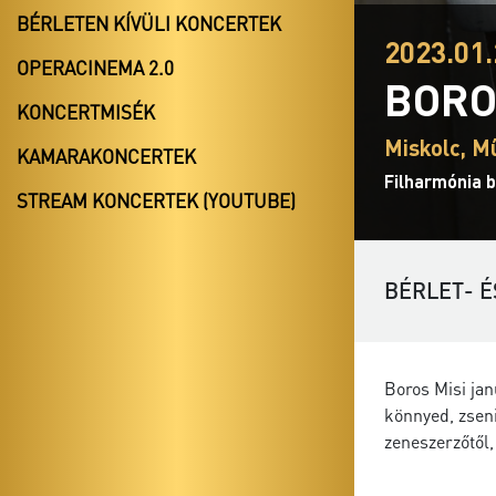
BÉRLETEN KÍVÜLI KONCERTEK
2023.01.
OPERACINEMA 2.0
BORO
KONCERTMISÉK
Miskolc, M
KAMARAKONCERTEK
Filharmónia b
STREAM KONCERTEK (YOUTUBE)
BÉRLET- É
Boros Misi ja
könnyed, zseni
zeneszerzőtől