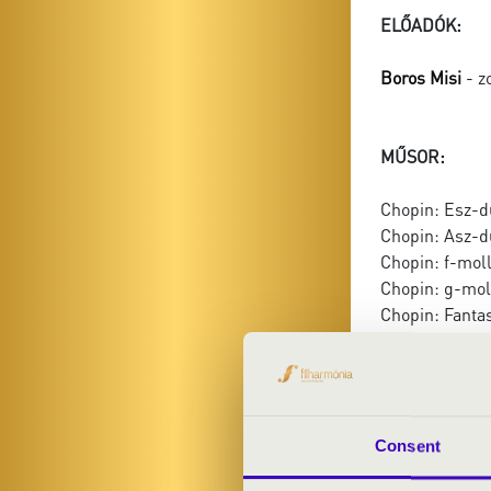
ELŐADÓK:
Boros Misi
- z
MŰSOR:
Chopin: Esz-dú
Chopin: Asz-dú
Chopin: f-moll
Chopin: g-moll
Chopin: Fanta
Chopin: Berceu
Brahms: Variá
Consent