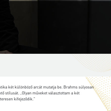
tika két különböző arcát mutatja be. Brahms súlyosan
ő stílusát. „Olyan műveket választottam a két
teresen kifejeződik.”