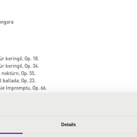
ongora
r keringő, Op. 18.
r keringő, Op. 34.
 noktürn, Op. 55.
 ballada, Op. 23.
sie Impromptu, Op. 66.
se, Op. 57.
ciók és Fúga egy Händel témára, Op. 24.
Details