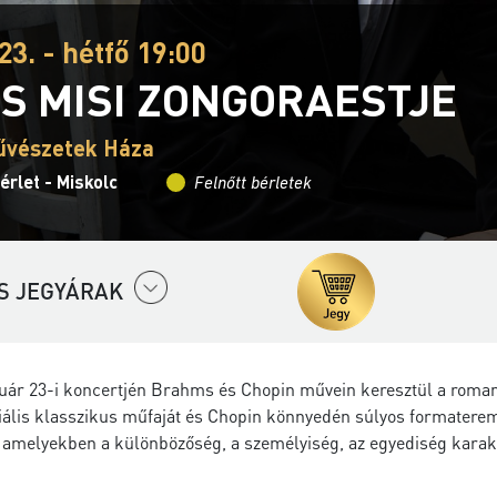
23. - hétfő 19:00
S MISI ZONGORAESTJE
űvészetek Háza
érlet - Miskolc
Felnőtt bérletek
S JEGYÁRAK
nuár 23-i koncertjén Brahms és Chopin művein keresztül a roman
ális klasszikus műfaját és Chopin könnyedén súlyos formateremt
, amelyekben a különbözőség, a személyiség, az egyediség karak