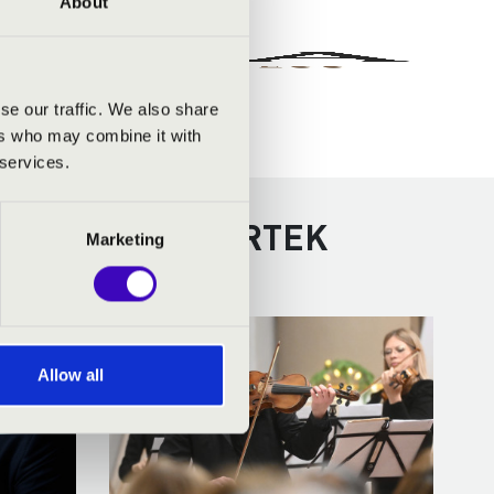
About
se our traffic. We also share
ers who may combine it with
 services.
TOVÁBBI KONCERTEK
Marketing
Allow all