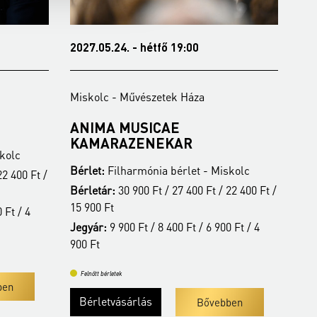
2027.05.24. - hétfő 19:00
202
Miskolc - Művészetek Háza
Mis
ANIMA MUSICAE
LI
KAMARAZENEKAR
K
kolc
Bérlet:
Filharmónia bérlet - Miskolc
Bér
22 400 Ft /
Bérletár:
30 900 Ft / 27 400 Ft / 22 400 Ft /
Jeg
15 900 Ft
 Ft / 4
Jegyár:
9 900 Ft / 8 400 Ft / 6 900 Ft / 4
Fe
900 Ft
Felnőtt bérletek
ben
Bérletvásárlás
Bővebben