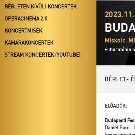
BÉRLETEN KÍVÜLI KONCERTEK
2023.11.
OPERACINEMA 2.0
BUDA
KONCERTMISÉK
Miskolc, M
KAMARAKONCERTEK
Filharmónia b
STREAM KONCERTEK (YOUTUBE)
BÉRLET- É
ELŐADÓK:
Budapesti Fes
Daniel Bard
- 
koncertmester