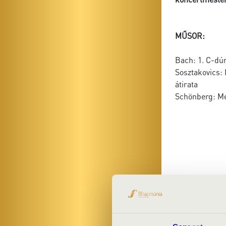
MŰSOR:
Bach: 1. C-dúr
Sosztakovics:
átirata
Schönberg: Me