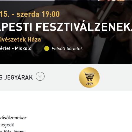
15. - szerda 19:00
PESTI FESZTIVÁLZENE
űvészetek Háza
érlet - Miskolc
Felnőtt bérletek
S JEGYÁRAK
ztiválzenekar
hegedű
: Pilz János