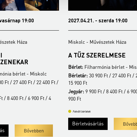
 vasárnap 19:00
2027.04.21. - szerda 19:00
észetek Háza
Miskolc - Művészetek Háza
I
A TŰZ SZERELMESE
LZENEKAR
Bérlet:
Filharmónia bérlet - Mis
ónia bérlet - Miskolc
Bérletár:
30 900 Ft / 27 400 Ft / 
0 Ft / 27 400 Ft / 22 400 Ft /
15 900 Ft
Jegyár:
9 900 Ft / 8 400 Ft / 6 900
t / 8 400 Ft / 6 900 Ft / 4
900 Ft
Felnőtt bérletek
Bérletvásárlás
Bőveb
lás
Bővebben