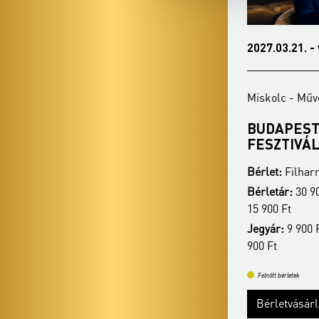
2027.02.16. - kedd 19:00
2027.03.21. -
Miskolc - Művészetek Háza
Miskolc - Műv
VERDI ÖRÖK
BUDAPEST
FESZTIVÁ
Bérlet:
Filharmónia bérlet - Miskolc
Bérlet:
Filharm
Bérletár:
30 900 Ft / 27 400 Ft / 22 400 Ft /
Bérletár:
30 90
15 900 Ft
15 900 Ft
Jegyár:
9 900 Ft / 8 400 Ft / 6 900 Ft / 4
Jegyár:
9 900 F
900 Ft
900 Ft
Felnőtt bérletek
Felnőtt bérletek
Bérletvásárlás
Bővebben
Bérletvásár