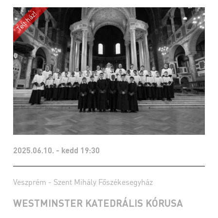
2025.06.10. - kedd 19:30
Veszprém - Szent Mihály Főszékesegyház
WESTMINSTER KATEDRÁLIS KÓRUSA