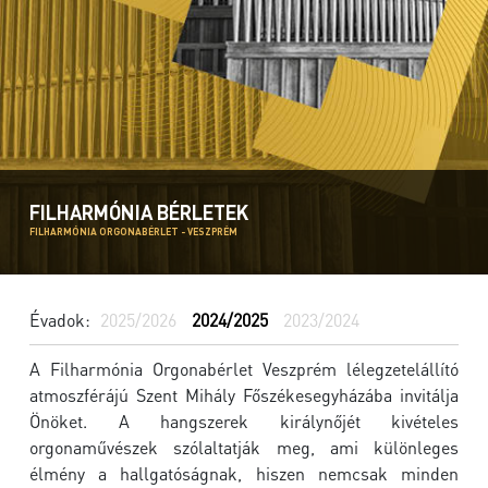
FILHARMÓNIA BÉRLETEK
FILHARMÓNIA ORGONABÉRLET - VESZPRÉM
Évadok:
2025/2026
2024/2025
2023/2024
A Filharmónia Orgonabérlet Veszprém lélegzetelállító
atmoszférájú Szent Mihály Főszékesegyházába invitálja
Önöket. A hangszerek királynőjét kivételes
orgonaművészek szólaltatják meg, ami különleges
élmény a hallgatóságnak, hiszen nemcsak minden