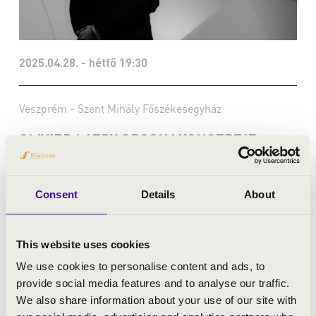
2025.04.28. - hétfő 19:30
Veszprém - Szent Mihály Főszékesegyház
OLIVIER LATRY ORGONAKONCERTJE
Bérlet:
Filharmónia Orgonabérlet - Veszprém
Jegyár:
5 400 Ft
Consent
Details
About
Felnőtt bérletek
This website uses cookies
Bővebben
We use cookies to personalise content and ads, to
provide social media features and to analyse our traffic.
We also share information about your use of our site with