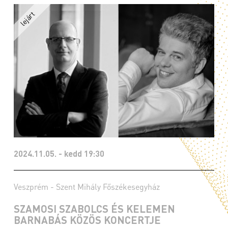
2024.11.05. - kedd 19:30
Veszprém - Szent Mihály Főszékesegyház
SZAMOSI SZABOLCS ÉS KELEMEN
BARNABÁS KÖZÖS KONCERTJE