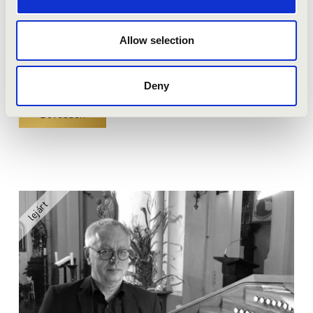
Bérlet:
Filharmónia Orgonabérlet - Veszprém
Allow selection
Jegyár:
5 400 Ft
Felnőtt bérletek
Deny
Bővebben