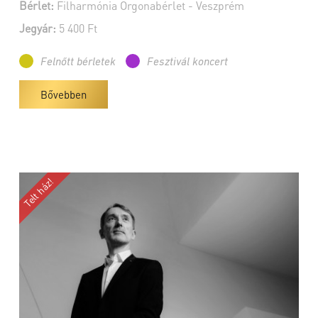
Bérlet:
Filharmónia Orgonabérlet - Veszprém
Jegyár:
5 400 Ft
Felnőtt bérletek
Fesztivál koncert
Bővebben