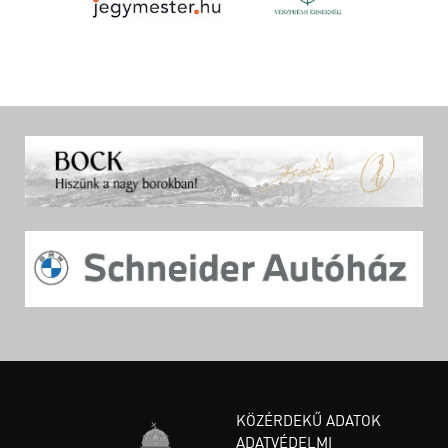
KÖZÉRDEKŰ ADATOK
ADATVÉDELMI