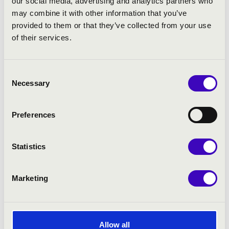
our social media, advertising and analytics partners who
may combine it with other information that you’ve
provided to them or that they’ve collected from your use
of their services.
Consent
Necessary
Selection
Preferences
Statistics
2025.02.13. - csütörtök 19:30
Marketing
Veszprém - Szent Mihály Főszékesegyház
KOVÁCS RÓBERT ÉS ST. EFREM KÖZÖS
Allow all
KONCERTJE