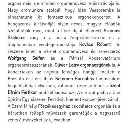
orgona más, de minden orgonaművész regisztrációja is.
Nagy örömünkre szolgál, hogy idén Veszprémbe is
elhozhatunk öt fantasztikus orgonakoncertet. A
hangszerek királynőjét olyan neves, magyar előadók
szólaltatják meg, mint a Liszt-díjjal elismert
Szamosi
Szabolcs
vagy a a bécsi Augustinerkirche és a
Stephansdom vendégorgonistája
Kovács Róbert
, de
részese lehet a német orgonaművész és zeneszerző
Wolfgang Seifen
és a Párizsi Konzervatórium
orgonaprofesszorának
, Olivier Latry orgonaestjének
is. A
koncerteken az orgona fenséges hangja mellett a
Kossuth és Liszt-díjas
Kelemen Barnabás
fantasztikus
hegedűjátékát élvezheti, valamint részese lehet a
Szent
Efrém Férfikar
üdítő előadásának. A sorozat pedig a Con
Spirito Egyházzenei Fesztivál kiemelt koncertjével zárul.
A Szent Mihály Főszékesegyház csodálatos orgonája és a
bérletben fellépő művészek garantálják a nagyszerű
zenei élményeket az új évadban!