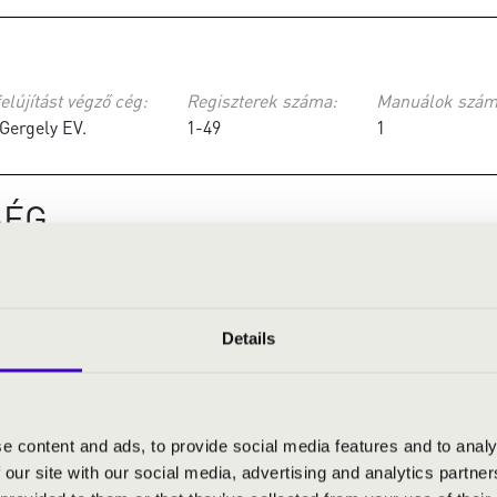
elújítást végző cég:
Regiszterek száma:
Manuálok szám
Gergely EV.
1-49
1
SÉG
elújítást végző cég:
 KAU - MÉSZÁROS orgonaépítő és javító Kft. 2120 Dunakeszi Tált
Details
 TEMPLOM
e content and ads, to provide social media features and to analy
 our site with our social media, advertising and analytics partn
elújítást végző cég:
Regisz