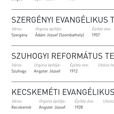
SZERGÉNYI EVANGÉLIKUS 
Város:
Orgona építője:
Építés éve:
Szergény
Ádám József (Szombathely)
1957
SZUHOGYI REFORMÁTUS T
Város:
Orgona építője:
Építés éve:
Utolsó fe
Szuhogy
Angster József
1912
KECSKEMÉTI EVANGÉLIKU
Város:
Orgona építője:
Építés éve:
Utolsó
Kecskemét
Angster József
1928