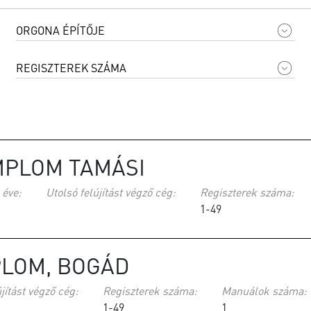
PLOM TAMÁSI
 éve:
Utolsó felújítást végző cég:
Regiszterek száma:
1-49
LOM, BOGÁD
jítást végző cég:
Regiszterek száma:
Manuálok száma:
1-49
1