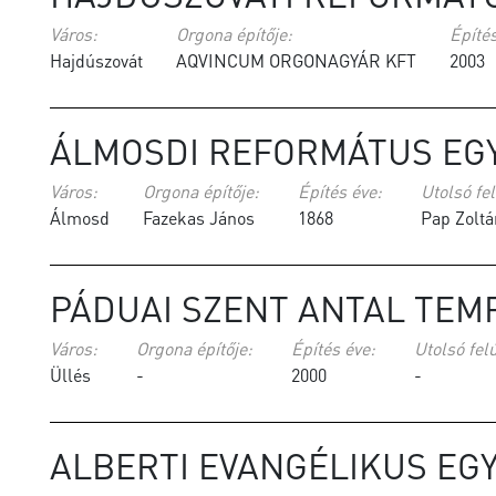
Város:
Orgona építője:
Építés
Hajdúszovát
AQVINCUM ORGONAGYÁR KFT
2003
ÁLMOSDI REFORMÁTUS EG
Város:
Orgona építője:
Építés éve:
Utolsó fel
Álmosd
Fazekas János
1868
Pap Zoltá
PÁDUAI SZENT ANTAL TEM
Város:
Orgona építője:
Építés éve:
Utolsó felú
Üllés
-
2000
-
ALBERTI EVANGÉLIKUS E