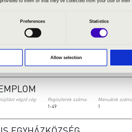
 provided to them or that they’ve collected from your use of their
gonaépítő Mester/ Süveges István Orgonaépítő Mester
1-49
Preferences
Statistics
S TEMPLOM
tolsó felújítást végző cég:
Regiszterek száma:
Manuálok
Allow selection
1-49
2
TEMPLOM
lújítást végző cég:
Regiszterek száma:
Manuálok száma
1-49
1
US EGYHÁZKÖZSÉG