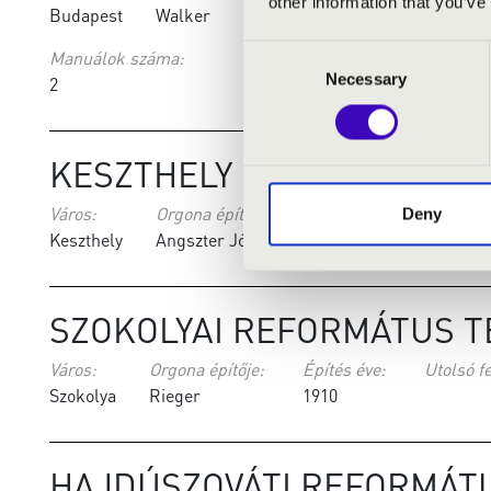
other information that you’ve
Budapest
Walker
1930
Vági Or
Consent
Manuálok száma:
Necessary
Selection
2
KESZTHELY -EVANGÉLIKU
Város:
Orgona építője:
Építés éve:
U
Deny
Keszthely
Angszter József és fia
1939
SZOKOLYAI REFORMÁTUS 
Város:
Orgona építője:
Építés éve:
Utolsó fe
Szokolya
Rieger
1910
HAJDÚSZOVÁTI REFORMÁT