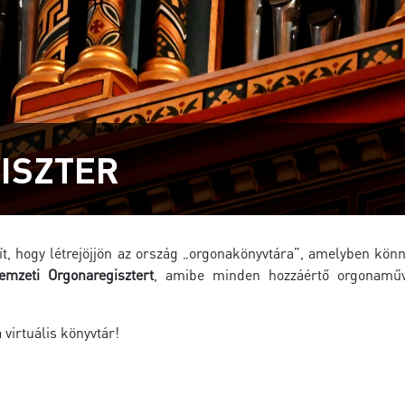
ISZTER
osít, hogy létrejöjjön az ország „orgonakönyvtára”, amelyben k
emzeti Orgonaregisztert
, amibe minden hozzáértő orgonaművés
virtuális könyvtár!