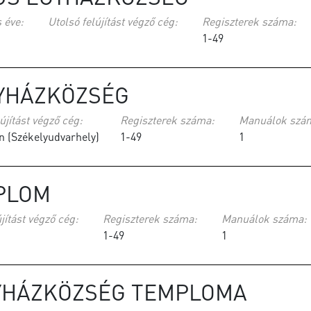
 éve:
Utolsó felújítást végző cég:
Regiszterek száma:
1-49
YHÁZKÖZSÉG
újítást végző cég:
Regiszterek száma:
Manuálok szá
n (Székelyudvarhely)
1-49
1
PLOM
jítást végző cég:
Regiszterek száma:
Manuálok száma:
1-49
1
GYHÁZKÖZSÉG TEMPLOMA