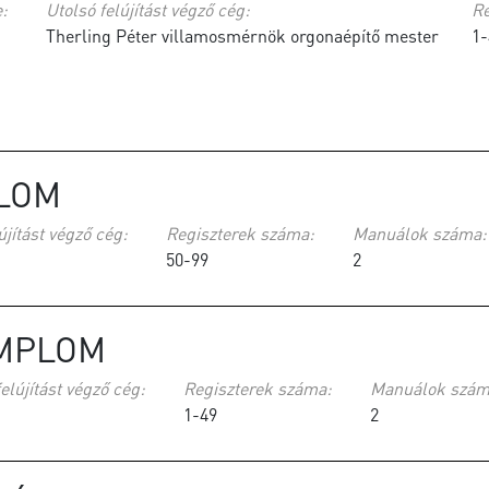
e:
Utolsó felújítást végző cég:
Re
Therling Péter villamosmérnök orgonaépítő mester
1-
PLOM
újítást végző cég:
Regiszterek száma:
Manuálok száma:
50-99
2
MPLOM
elújítást végző cég:
Regiszterek száma:
Manuálok szám
1-49
2