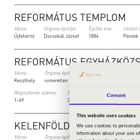
REFORMÁTUS TEMPLOM
Város:
Orgona építője:
Építés éve:
Utolsó f
Újfehértó
Docsekál József
1884
Péntek 
REFORMÁTUS EGYHÁZKÖZ
Város:
Orgona építője:
Építés éve:
Utolsó f
Keszthely
ismeretlen
1904
BÉKÉS -
Regiszterek száma:
Manuálok száma:
Consent
1-49
2
This website uses cookies
KELENFÖLDI REFORMÁTUS
We use cookies to personalis
information about your use of
Város:
Orgona építője:
Építés éve:
Utolsó f