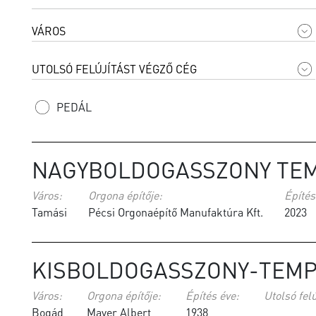
PEDÁL
NAGYBOLDOGASSZONY TEM
Város:
Orgona építője:
Építés
Tamási
Pécsi Orgonaépítő Manufaktúra Kft.
2023
KISBOLDOGASSZONY-TEMP
Város:
Orgona építője:
Építés éve:
Utolsó felú
Bogád
Mayer Albert
1938