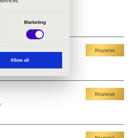
 services.
Marketing
Részletek
 száma:
Allow all
Részletek
:
Részletek