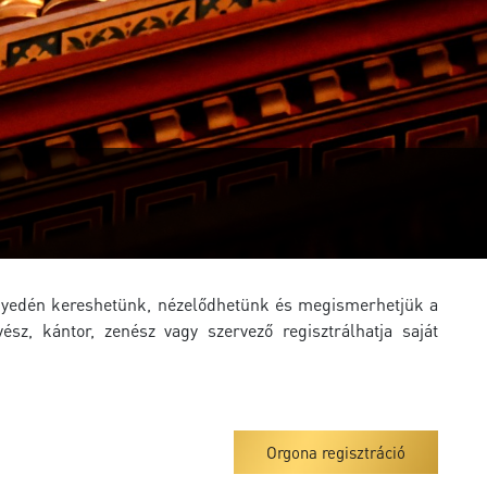
önnyedén kereshetünk, nézelődhetünk és megismerhetjük a
z, kántor, zenész vagy szervező regisztrálhatja saját
Orgona regisztráció