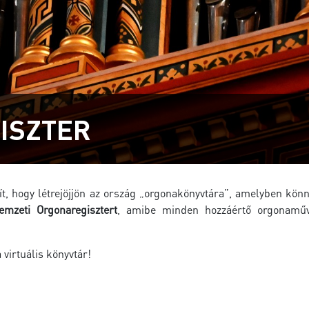
ISZTER
osít, hogy létrejöjjön az ország „orgonakönyvtára”, amelyben k
emzeti Orgonaregisztert
, amibe minden hozzáértő orgonaművés
virtuális könyvtár!