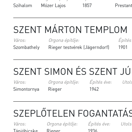
Szihalom
Mózer Lajos
1857
Prestant
SZENT MÁRTON TEMPLOM
Város:
Orgona építője:
Építés
Szombathely
Rieger testvérek (Jägerndorf)
1901
SZENT SIMON ÉS SZENT J
Város:
Orgona építője:
Építés éve:
Utols
Simontornya
Rieger
1942
SZEPLŐTELEN FOGANTATÁ
Város:
Orgona építője:
Építés éve:
Utols
Tápióbicske
Rieger
1936