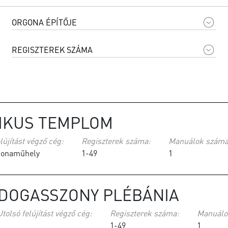
LIKUS TEMPLOM
lújítást végző cég:
Regiszterek száma:
Manuálok száma
gonaműhely
1-49
1
DOGASSZONY PLÉBÁNIA
Utolsó felújítást végző cég:
Regiszterek száma:
Manuálo
1-49
1