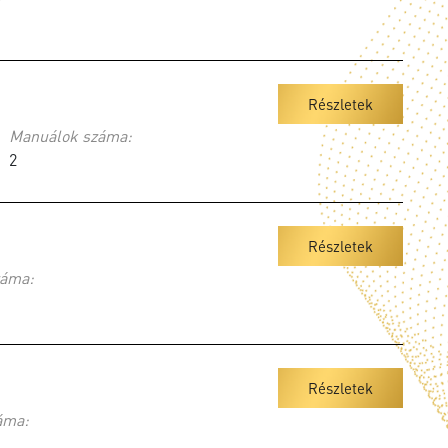
Részletek
Manuálok száma:
2
Részletek
záma:
Részletek
áma: