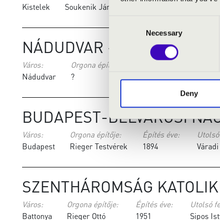
Kistelek
Soukenik János
1896
Nagy Pét
Consent
Necessary
Selection
NÁDUDVAR - SZENT KERE
Város:
Orgona építője:
Építés éve:
Utolsó 
Nádudvar
?
1819
Nyitrai
Deny
BUDAPEST-BELVÁROSI NA
Város:
Orgona építője:
Építés éve:
Utolsó 
Budapest
Rieger Testvérek
1894
Váradi
SZENTHÁROMSÁG KATOLI
Város:
Orgona építője:
Építés éve:
Utolsó fe
Battonya
Rieger Ottó
1951
Sipos Ist