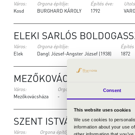
Város:
Orgona építője:
Építés éve:
Utols
Kosd
BURGHARD KÁROLY
1792
VARG
ELEKI SARLÓS BOLDOGAS
Város:
Orgona építője:
Építés
Elek
Dangl József-Angster József (1938)
1872
MEZŐKOVÁCSHÁZA
Város:
Orgona építője:
Építés éve:
Consent
Mezőkovácsháza
-
This website uses cookies
SZENT ISTVÁN KIRÁLY RÓ
We use cookies to personalis
information about your use of
Város:
Orgona építője:
Építés éve:
Utolsó fe
other information that you’ve