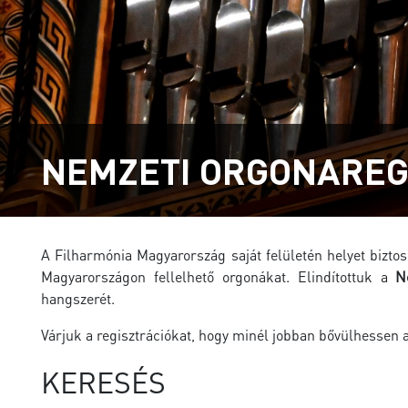
NEMZETI ORGONAREG
A Filharmónia Magyarország saját felületén helyet bizt
Magyarországon fellelhető orgonákat. Elindítottuk a
N
hangszerét.
Várjuk a regisztrációkat, hogy minél jobban bővülhessen a 
KERESÉS