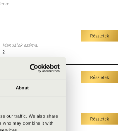
áma:
Részletek
Manuálok száma:
2
Részletek
k száma:
About
se our traffic. We also share
Részletek
ers who may combine it with
álok száma:
 services.