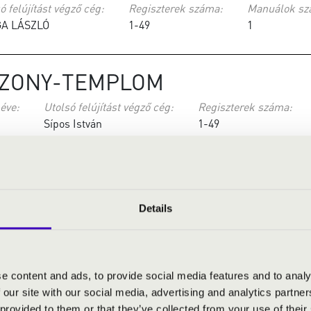
ó felújítást végző cég:
Regiszterek száma:
Manuálok sz
A LÁSZLÓ
1-49
1
SZONY-TEMPLOM
 éve:
Utolsó felújítást végző cég:
Regiszterek száma:
Sípos István
1-49
Utolsó felújítást végző cég:
Regiszterek száma:
Manuálo
Details
1-49
1
MAI KATOLIKUS TEMPLOM
e content and ads, to provide social media features and to analy
 our site with our social media, advertising and analytics partn
lújítást végző cég:
Regiszterek száma:
Manu
 provided to them or that they’ve collected from your use of their