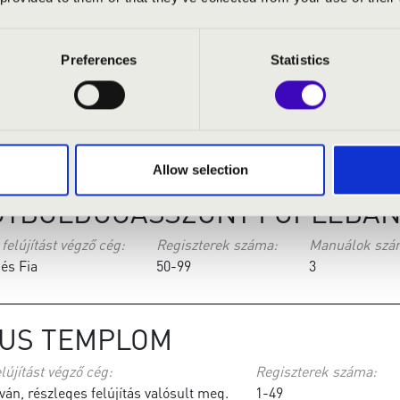
er - a szegedi Dóm orgonistája
1-49
1
Preferences
Statistics
SZT FELMAGASZTALÁSA-TEMP
felújítást végző cég:
Regiszterek száma:
Manuálok szám
 Péter
1-49
1
Allow selection
GYBOLDOGASSZONY FŐPLÉBÁN
felújítást végző cég:
Regiszterek száma:
Manuálok szá
 és Fia
50-99
3
KUS TEMPLOM
lújítást végző cég:
Regiszterek száma:
ván, részleges felújítás valósult meg.
1-49