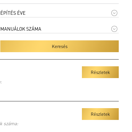
Keresés
Részletek
:
Részletek
k száma: