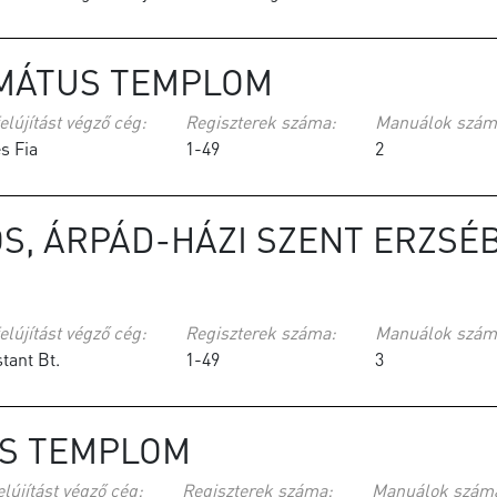
MÁTUS TEMPLOM
elújítást végző cég:
Regiszterek száma:
Manuálok szám
s Fia
1-49
2
, ÁRPÁD-HÁZI SZENT ERZSÉ
elújítást végző cég:
Regiszterek száma:
Manuálok szám
tant Bt.
1-49
3
US TEMPLOM
elújítást végző cég:
Regiszterek száma:
Manuálok szám