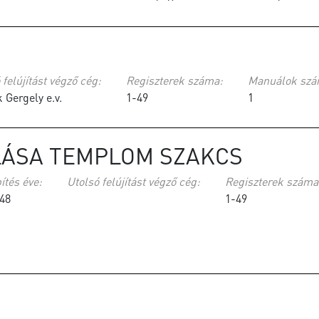
 felújítást végző cég:
Regiszterek száma:
Manuálok szá
 Gergely e.v.
1-49
1
LÁSA TEMPLOM SZAKCS
ítés éve:
Utolsó felújítást végző cég:
Regiszterek száma
48
1-49