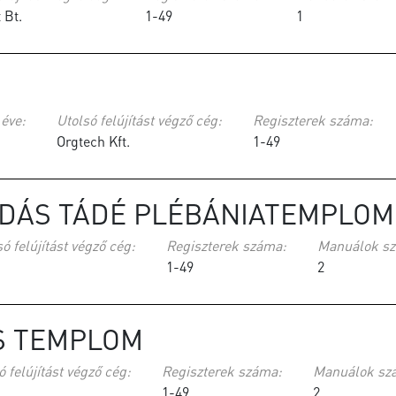
 Bt.
1-49
1
 éve:
Utolsó felújítást végző cég:
Regiszterek száma:
Orgtech Kft.
1-49
ÚDÁS TÁDÉ PLÉBÁNIATEMPLOM
ó felújítást végző cég:
Regiszterek száma:
Manuálok s
1-49
2
S TEMPLOM
ó felújítást végző cég:
Regiszterek száma:
Manuálok sz
1-49
2