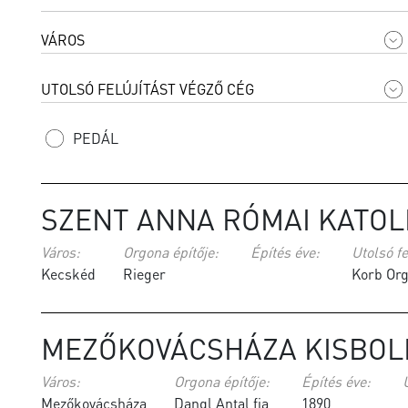
PEDÁL
SZENT ANNA RÓMAI KATO
Város:
Orgona építője:
Építés éve:
Utolsó fe
Kecskéd
Rieger
Korb Or
MEZŐKOVÁCSHÁZA KISBOL
Város:
Orgona építője:
Építés éve:
Mezőkovácsháza
Dangl Antal fia
1890