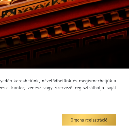
önnyedén kereshetünk, nézelődhetünk és megismerhetjük a
z, kántor, zenész vagy szervező regisztrálhatja saját
Orgona regisztráció