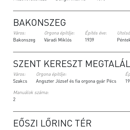
BAKONSZEG
Város:
Orgona építője:
Építés éve:
Utolsó
Bakonszeg
Váradi Miklós
1939
Péntek
SZENT KERESZT MEGTALÁ
Város:
Orgona építője:
Ép
Szakcs
Angszter József és fia orgona gyár Pécs
19
Manuálok száma:
2
EŐSZI LŐRINC TÉR