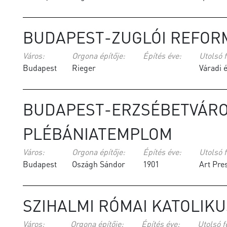
BUDAPEST-ZUGLÓI REFOR
Város:
Orgona építője:
Építés éve:
Utolsó f
Budapest
Rieger
Váradi é
BUDAPEST-ERZSÉBETVÁROS
PLÉBÁNIATEMPLOM
Város:
Orgona építője:
Építés éve:
Utolsó f
Budapest
Oszágh Sándor
1901
Art Pres
SZIHALMI RÓMAI KATOLIK
Város:
Orgona építője:
Építés éve:
Utolsó f