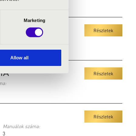
Marketing
LOM
Részletek
a:
Allow all
IA
Részletek
ma:
Részletek
Manuálok száma:
3