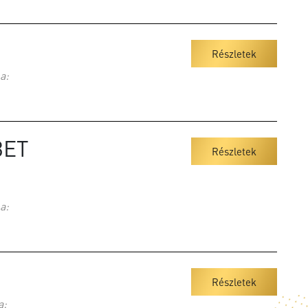
Részletek
a:
BET
Részletek
a:
Részletek
a: