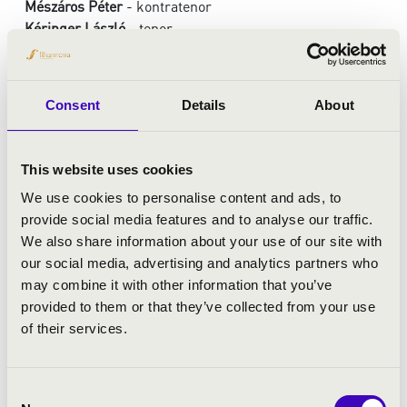
Mészáros Péter
- kontratenor
Kéringer László
- tenor
Najbauer Lóránt
- bariton
Jekl László
- basszus
vezényel:
Gesztesi-Tóth László
Consent
Details
About
MŰSOR:
This website uses cookies
We use cookies to personalise content and ads, to
Cantemus Domino - Henry Du Mont motettái
provide social media features and to analyse our traffic.
Cantemus Domino
We also share information about your use of our site with
O Domine Deus
our social media, advertising and analytics partners who
C-dúr Allemand
may combine it with other information that you’ve
Benedic anima mea
provided to them or that they’ve collected from your use
Benedicam Dominum
of their services.
Benedictus
Pavana
Magnificat
Consent