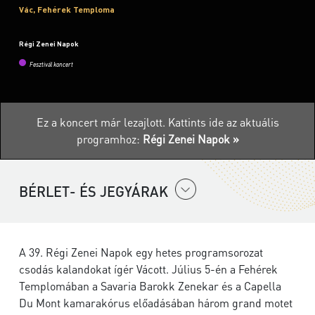
Vác, Fehérek Temploma
Régi Zenei Napok
Fesztivál koncert
Ez a koncert már lezajlott.
Kattints ide az aktuális
programhoz:
Régi Zenei Napok »
BÉRLET- ÉS JEGYÁRAK
A 39. Régi Zenei Napok egy hetes programsorozat
csodás kalandokat ígér Vácott. Július 5-én a Fehérek
Templomában a Savaria Barokk Zenekar és a Capella
Du Mont kamarakórus előadásában három grand motet