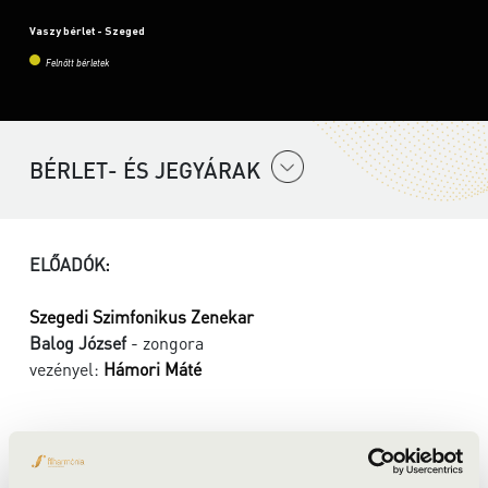
Vaszy bérlet - Szeged
Felnőtt bérletek
BÉRLET- ÉS JEGYÁRAK
ELŐADÓK:
Szegedi Szimfonikus Zenekar
Balog József
- zongora
vezényel:
Hámori Máté
MŰSOR: