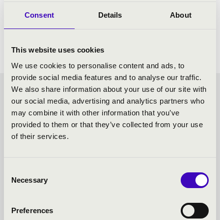
Beethoven: III. Leonóra nyitány, op. 72a
Consent
Details
About
Beethoven: III. zongoraverseny, c-moll, op. 37
Beethoven: II. szimfónia, D-dúr, op. 36
This website uses cookies
We use cookies to personalise content and ads, to
provide social media features and to analyse our traffic.
We also share information about your use of our site with
VASZY BÉRLET - SZEGED -
our social media, advertising and analytics partners who
may combine it with other information that you’ve
TOVÁBBI KONCERTEK
provided to them or that they’ve collected from your use
of their services.
Consent
Necessary
Selection
Preferences