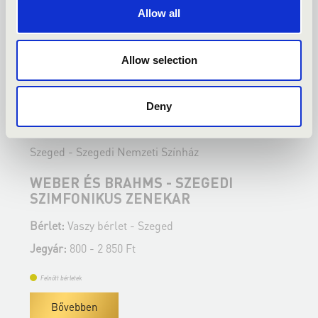
Allow all
Allow selection
2022.02.22. - kedd 19:30
2
Deny
Szeged - Szegedi Nemzeti Színház
S
WEBER ÉS BRAHMS - SZEGEDI
A
SZIMFONIKUS ZENEKAR
S
Bérlet:
Vaszy bérlet - Szeged
B
Jegyár:
800 - 2 850 Ft
J
Felnőtt bérletek
Bővebben