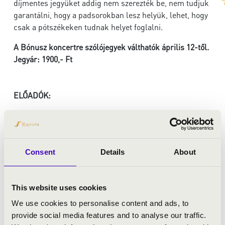
díjmentes jegyüket addig nem szerezték be, nem tudjuk
garantálni, hogy a padsorokban lesz helyük, lehet, hogy
csak a pótszékeken tudnak helyet foglalni.
A Bónusz koncertre szólójegyek válthatók április 12-től.
Jegyár: 1900,- Ft
ELŐADÓK:
Szegedi Szimfonikus Zenekar
Gyüdi Eszter
- szoprán
Thurnay Viola
- mezzoszoprán
Consent
Details
About
Cao Zhiping
- tenor
Kósa Lőrinc
- basszus
Vaszy Viktor Kórus
This website uses cookies
vezényel:
Gyüdi Sándor
We use cookies to personalise content and ads, to
provide social media features and to analyse our traffic.