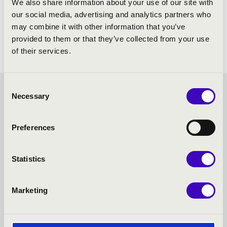
MŰSOR:
We also share information about your use of our site with
our social media, advertising and analytics partners who
Haydn: Stabat Mater
may combine it with other information that you’ve
provided to them or that they’ve collected from your use
of their services.
Consent
VASZY BÉRLET - SZEGED -
Necessary
Selection
TOVÁBBI KONCERTEK
Preferences
Statistics
Marketing