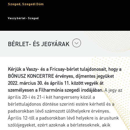
Szeged, Szegedi Dóm
Vaszy bérlet - Szeged
BÉRLET- ÉS JEGYÁRAK
Kérjük a Vaszy- és a Fricsay-bérlet tulajdonosait, hogy a
BÓNUSZ KONCERTRE érvényes, díjmentes jegyüket
2022. március 30. és április 11. között vegyék át
személyesen a Filharmónia szegedi irodájában.
A jegy az
április 20-i és 21-i két hangverseny közül a
bérlettulajdonos döntése szerinti estére kérhető és a
padsorokban lévő számozott ülőhelyekre érvényes.
Április 12-től a padsorokban lévő helyekre is árusítunk
szólójegyeket, ezért azoknak a bérleteseknek, akik