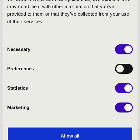
Nicholas Scott
- haute-contre
may combine it with other information that you’ve
Fabien Hyon
- taille
provided to them or that they’ve collected from your use
Thomas Dolié
- basse-taille
of their services.
vezényel:
Vashegyi György
Consent
MŰSOR:
Necessary
Selection
Lalande: Quare fremuerunt
Preferences
Lalande: O Filii et Filiae
Lalande: Notus in Judaea Deus
Lalande: Nisi Quia
Statistics
Marketing
Allow all