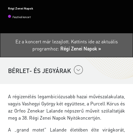
Régi Zenei Napok
Fesztivál koncert
Ez a koncert már lezajlott.
Kattints ide az aktuális
programhoz:
Régi Zenei Napok »
BÉRLET- ÉS JEGYÁRAK
A régizenélés legambiciózusabb hazai művészalakulata,
vagyis Vashegyi György két együttese, a Purcell Kórus és
az Orfeo Zenekar Lalande népszerű műveit szólaltatják
meg a 38. Régi Zenei Napok Nyitókoncertjén.
A „grand motet” Lalande életében élte virágkorát,