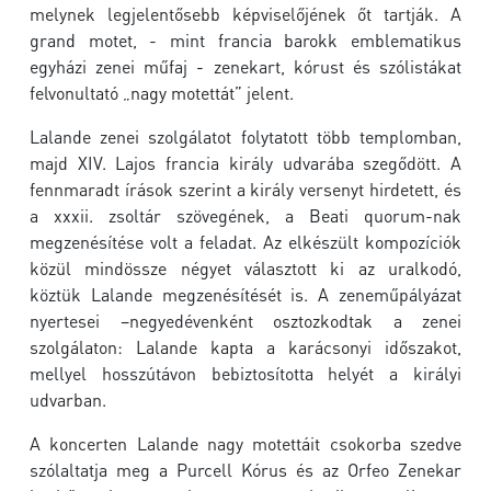
melynek legjelentősebb képviselőjének őt tartják. A
grand motet, - mint francia barokk emblematikus
egyházi zenei műfaj - zenekart, kórust és szólistákat
felvonultató „nagy motettát” jelent.
Lalande zenei szolgálatot folytatott több templomban,
majd XIV. Lajos francia király udvarába szegődött. A
fennmaradt írások szerint a király versenyt hirdetett, és
a xxxii. zsoltár szövegének, a Beati quorum-nak
megzenésítése volt a feladat. Az elkészült kompozíciók
közül mindössze négyet választott ki az uralkodó,
köztük Lalande megzenésítését is. A zeneműpályázat
nyertesei –negyedévenként osztozkodtak a zenei
szolgálaton: Lalande kapta a karácsonyi időszakot,
mellyel hosszútávon bebiztosította helyét a királyi
udvarban.
A koncerten Lalande nagy motettáit csokorba szedve
szólaltatja meg a Purcell Kórus és az Orfeo Zenekar