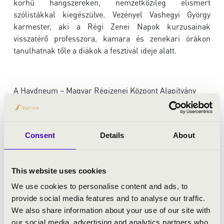
korhű hangszereken, nemzetközileg elismert
szólistákkal kiegészülve. Vezényel Vashegyi György
karmester, aki a Régi Zenei Napok kurzusainak
visszatérő professzora, kamara és zenekari órákon
tanulhatnak tőle a diákok a fesztivál ideje alatt.
A Haydneum – Magyar Régizenei Központ Alapítvány
működését a Miniszterelnökség és a Bethlen Gábor
Alapkezelő Zrt. támogatja.
Consent
Details
About
ELŐADÓK:
This website uses cookies
We use cookies to personalise content and ads, to
Orfeo Zenekar és Purcell Kórus
provide social media features and to analyse our traffic.
Hasnaa Bennani
- dessus
We also share information about your use of our site with
Szutrély Katalin
- dessus
our social media, advertising and analytics partners who