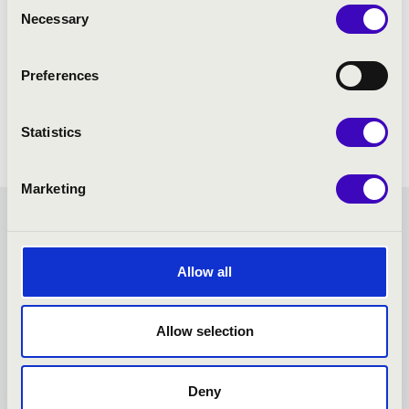
Consent
Necessary
Selection
Preferences
Statistics
Marketing
MESÉLŐ MUZSIKA -
KAPOSVÁR - TOVÁBBI
Allow all
KONCERTEK
Allow selection
Deny