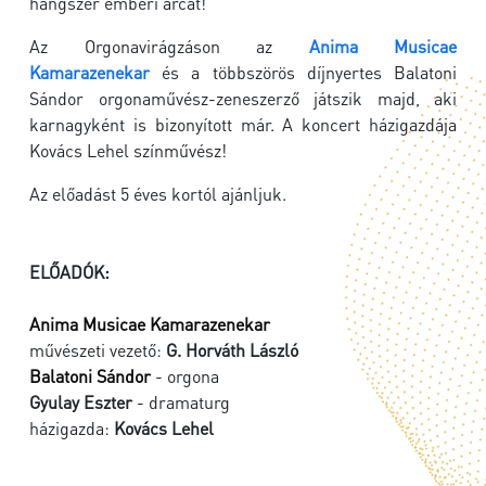
hangszer emberi arcát!
Az Orgonavirágzáson az
Anima Musicae
Kamarazenekar
és a többszörös díjnyertes Balatoni
Sándor orgonaművész-zeneszerző játszik majd, aki
karnagyként is bizonyított már. A koncert házigazdája
Kovács Lehel színművész!
Az előadást 5 éves kortól ajánljuk.
ELŐADÓK:
Anima Musicae Kamarazenekar
művészeti vezető:
G. Horváth László
Balatoni Sándor
- orgona
Gyulay Eszter
- dramaturg
házigazda:
Kovács Lehel