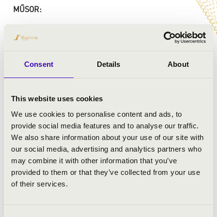
MŰSOR:
Walther: Concerto 1.tétel
Vivaldi: Tavasz
Handel: Kakukk és csalogány
Consent
Details
About
Widor: Toccata
Mozart: D-dúr divertimento, I. tétel KV 136.
Brahms: 5. magyar tánc
This website uses cookies
Hans Zimmer: Csillagok között
Abreu: Tico tico
We use cookies to personalise content and ads, to
provide social media features and to analyse our traffic.
We also share information about your use of our site with
our social media, advertising and analytics partners who
may combine it with other information that you’ve
provided to them or that they’ve collected from your use
of their services.