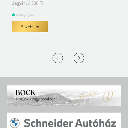
Jegyár:
2 900 Ft
J
Családi program
Bővebben