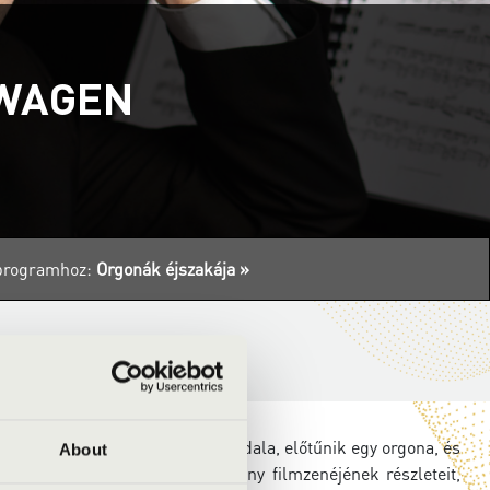
 WAGEN
s programhoz:
Orgonák éjszakája »
ön egy nagy autó, kinyílik az oldala, előtűnik egy orgona, és
About
 művét és John Williams néhány filmzenéjének részleteit,