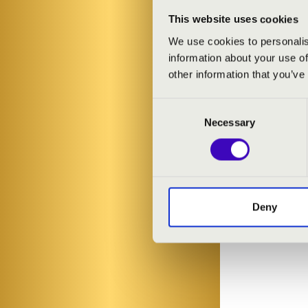
orgonán! Az Or
This website uses cookies
We use cookies to personalis
ELŐADÓK:
information about your use of
other information that you’ve
Túri-Nagy Ján
Consent
Necessary
Selection
MŰSOR:
Bach: d-moll 
Bach: Air
John Williams
Deny
John Williams:
John Williams: