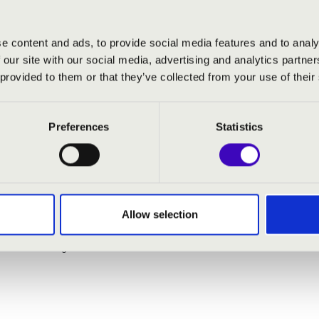
gonák Éjszakáján több helyszínen is látható lesz a különlegessé
e content and ads, to provide social media features and to analy
 our site with our social media, advertising and analytics partn
 provided to them or that they’ve collected from your use of their
os
- orgona
Preferences
Statistics
toccata és fúga, BWV 565
: Jurassic Park - Főcím
Allow selection
 Schindler listája
 A Karib tenger kalózai - Főcím