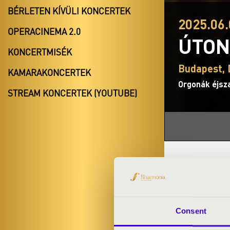
BÉRLETEN KÍVÜLI KONCERTEK
2025.06.
OPERACINEMA 2.0
ÚTON
KONCERTMISÉK
Budapest, 
KAMARAKONCERTEK
Orgonák éjsz
STREAM KONCERTEK (YOUTUBE)
BÉRLET- É
Orgonaszó az u
Consent
Túri-Nagy Ján