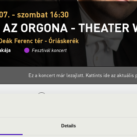
07. - szombat 16:30
 AZ ORGONA - THEATER
Deák Ferenc tér - Óriáskerék
akája
Fesztivál koncert
Ez a koncert már lezajlott.
Kattints ide az aktuáli
S JEGYÁRAK
tcán? Gördülő orgona? Igen, az Orgonák Éjszakáján ilyen is van! J
Details
os orgonaművész eljátssza rajta Bach két talán legnépszerűbb