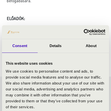
befogadására.
ELŐADÓK:
Szent István Filharmonikusok
Ménesi Gergely
- karmester
Lakner Tamás
- moderátor
Consent
Details
About
This website uses cookies
We use cookies to personalise content and ads, to
provide social media features and to analyse our traffic.
We also share information about your use of our site with
MESÉLŐ MUZSIKA -
our social media, advertising and analytics partners who
may combine it with other information that you’ve
BUDAPEST - TOVÁBBI
provided to them or that they’ve collected from your use
of their services.