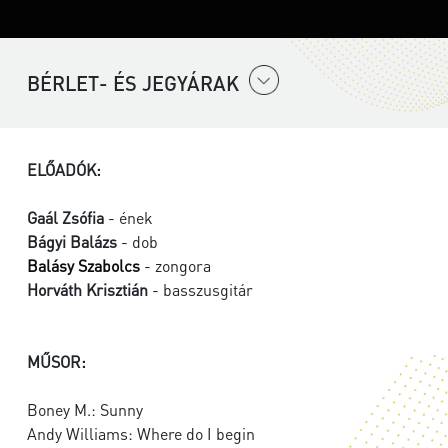
BÉRLET- ÉS JEGYÁRAK
ELŐADÓK:
Gaál Zsófia
- ének
Bágyi Balázs
- dob
Balásy Szabolcs
- zongora
Horváth Krisztián
- basszusgitár
MŰSOR:
Boney M.: Sunny
Andy Williams: Where do I begin