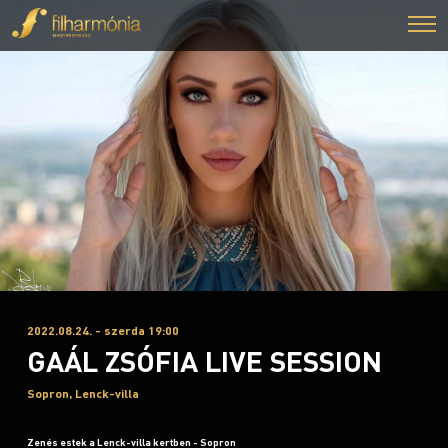
2022.08.24. - szerda 19:00
GAÁL ZSÓFIA LIVE SESSION
Sopron, Lenck-villa
Zenés estek a Lenck-villa kertben - Sopron