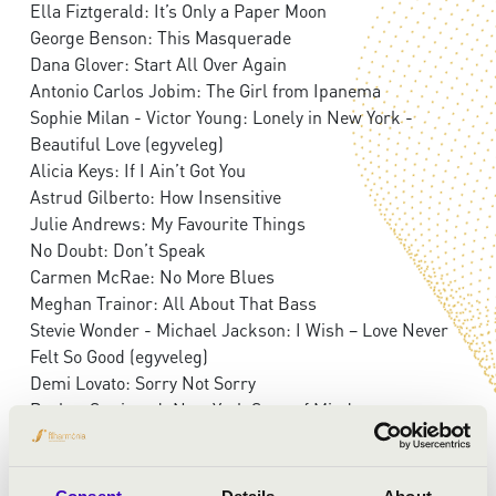
Ella Fiztgerald: It’s Only a Paper Moon
George Benson: This Masquerade
Dana Glover: Start All Over Again
Antonio Carlos Jobim: The Girl from Ipanema
Sophie Milan - Victor Young: Lonely in New York -
Beautiful Love (egyveleg)
Alicia Keys: If I Ain’t Got You
Astrud Gilberto: How Insensitive
Julie Andrews: My Favourite Things
No Doubt: Don’t Speak
Carmen McRae: No More Blues
Meghan Trainor: All About That Bass
Stevie Wonder - Michael Jackson: I Wish – Love Never
Felt So Good (egyveleg)
Demi Lovato: Sorry Not Sorry
Barbra Streisand: New York State of Mind