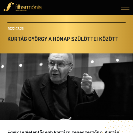
2022.02.25.
KURTÁG GYÖRGY A HÓNAP SZÜLÖTTEI KÖZÖTT
Egyik legjelentősebb kortárs zeneszerzőnk, Kurtág