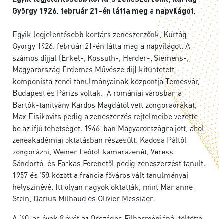
György 1926. február 21-én látta meg a napvilágot.
Egyik legjelentősebb kortárs zeneszerzőnk, Kurtág
György 1926. február 21-én látta meg a napvilágot. A
számos díjjal (Erkel-, Kossuth-, Herder-, Siemens-,
Magyarország Érdemes Művésze díj) kitüntetett
komponista zenei tanulmányainak központja Temesvár,
Budapest és Párizs voltak. A romániai városban a
Bartók-tanítvány Kardos Magdától vett zongoraórákat,
Max Eisikovits pedig a zeneszerzés rejtelmeibe vezette
be az ifjú tehetséget. 1946-ban Magyarországra jött, ahol
zeneakadémiai oktatásban részesült. Kadosa Páltól
zongorázni, Weiner Leótól kamarazenét, Veress
Sándortól és Farkas Ferenctől pedig zeneszerzést tanult.
1957 és ’58 között a francia főváros vált tanulmányai
helyszínévé. Itt olyan nagyok oktatták, mint Marianne
Stein, Darius Milhaud és Olivier Messiaen.
A ’60-as évek 8 évét az Országos Filharmóniánál töltötte,