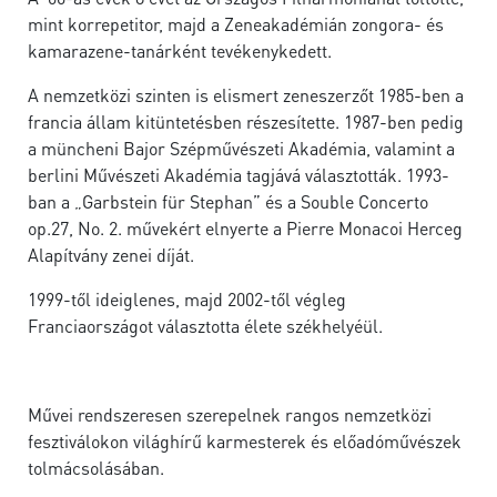
mint korrepetitor, majd a Zeneakadémián zongora- és
kamarazene-tanárként tevékenykedett.
A nemzetközi szinten is elismert zeneszerzőt 1985-ben a
francia állam kitüntetésben részesítette. 1987-ben pedig
a müncheni Bajor Szépművészeti Akadémia, valamint a
berlini Művészeti Akadémia tagjává választották. 1993-
ban a „Garbstein für Stephan” és a Souble Concerto
op.27, No. 2. művekért elnyerte a Pierre Monacoi Herceg
Alapítvány zenei díját.
1999-től ideiglenes, majd 2002-től végleg
Franciaországot választotta élete székhelyéül.
Művei rendszeresen szerepelnek rangos nemzetközi
fesztiválokon világhírű karmesterek és előadóművészek
tolmácsolásában.