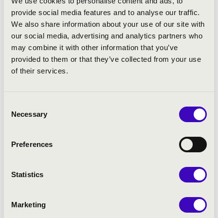
We use cookies to personalise content and ads, to
provide social media features and to analyse our traffic.
We also share information about your use of our site with
our social media, advertising and analytics partners who
may combine it with other information that you’ve
provided to them or that they’ve collected from your use
of their services.
2025.04.03. - csütörtök 19:00
Consent
Necessary
Selection
Nagykanizsa - Hevesi Sándor Művelődési Központ
ÖSSZHANGZAT
ELMARAD!
Preferences
Bérlet:
Fortissimo bérlet - Nagykanizsa
Jegyár:
6 900 Ft
Statistics
Felnőtt bérletek
Marketing