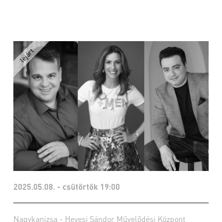
2025.05.08. - csütörtök 19:00
Nagykanizsa - Hevesi Sándor Művelődési Központ