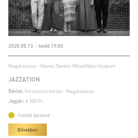
2025.05.13. - kedd 19:00
Nagykanizsa - Hevesi Sándor Művelődési Központ
JAZZATION
Bérlet:
Fortissimo bérlet - Nagykanizsa
Jegyár:
6 900 Ft
Felnőtt bérletek
Bővebben