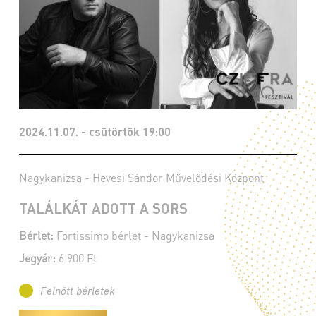
2024.11.07. - csütörtök 19:00
Nagykanizsa - Hevesi Sándor Művelődési Központ
TALÁLKÁT ADOTT A SORS
Bérlet:
Fortissimo bérlet - Nagykanizsa
Jegyár:
6 900 Ft
Felnőtt bérletek