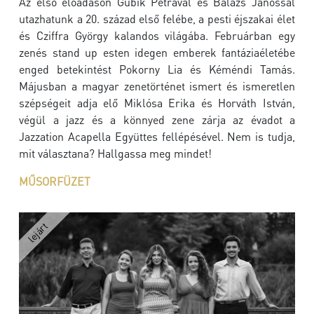
Az első előadáson Gubik Petrával és Balázs Jánossal
utazhatunk a 20. század első felébe, a pesti éjszakai élet
és Cziffra György kalandos világába. Februárban egy
zenés stand up esten idegen emberek fantáziaéletébe
enged betekintést Pokorny Lia és Kéméndi Tamás.
Májusban a magyar zenetörténet ismert és ismeretlen
szépségeit adja elő Miklósa Erika és Horváth István,
végül a jazz és a könnyed zene zárja az évadot a
Jazzation Acapella Együttes fellépésével. Nem is tudja,
mit választana? Hallgassa meg mindet!
MŰSORFÜZET