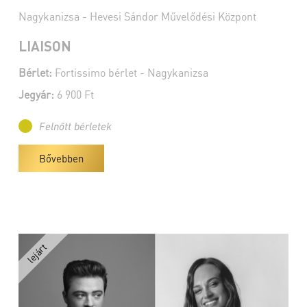
Nagykanizsa - Hevesi Sándor Művelődési Központ
LIAISON
Bérlet:
Fortissimo bérlet - Nagykanizsa
Jegyár:
6 900 Ft
Felnőtt bérletek
Bővebben