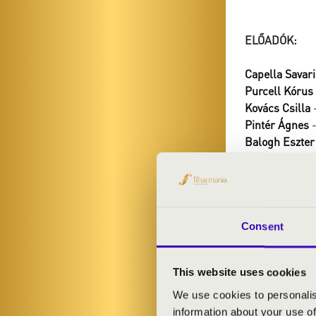
ELŐADÓK:
Capella Savari
Purcell Kórus
Kovács Csilla
-
Pintér Ágnes
-
Balogh Eszter
Bárány Péter
-
Gál József
- te
Melkovics Zol
vezényel:
Marc
Consent
MŰSOR:
This website uses cookies
Händel: g-moll
We use cookies to personalis
Strattner: Se
information about your use of