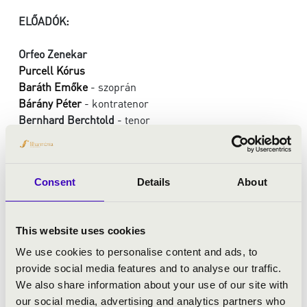
ELŐADÓK:
Orfeo Zenekar
Purcell Kórus
Baráth Emőke
- szoprán
Bárány Péter
- kontratenor
Bernhard Berchtold
- tenor
Julian Orlishausen
- basszus
vezényel:
Vashegyi György
Consent
Details
About
MŰSOR:
This website uses cookies
Bach: Die Himmel erzählen die Ehre Gottes, BWV 76
Bach: Ich hatte viel Bekümmernis, BWV 21
We use cookies to personalise content and ads, to
provide social media features and to analyse our traffic.
We also share information about your use of our site with
our social media, advertising and analytics partners who