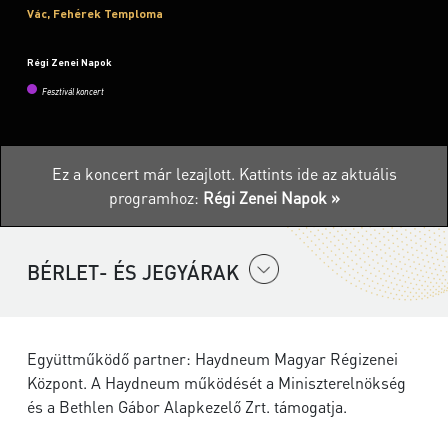
Vác, Fehérek Temploma
Régi Zenei Napok
Fesztivál koncert
Ez a koncert már lezajlott.
Kattints ide az aktuális
programhoz:
Régi Zenei Napok »
BÉRLET- ÉS JEGYÁRAK
Együttműködő partner: Haydneum Magyar Régizenei
Központ. A Haydneum működését a Miniszterelnökség
és a Bethlen Gábor Alapkezelő Zrt. támogatja.