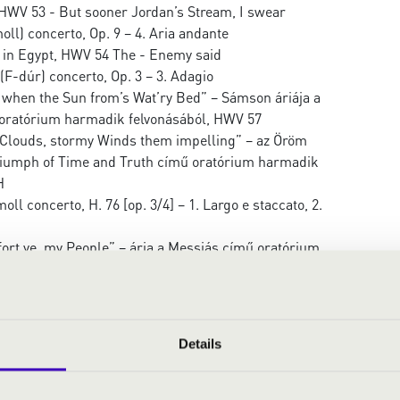
 HWV 53 - But sooner Jordan’s Stream, I swear
moll) concerto, Op. 9 – 4. Aria andante
l in Egypt, HWV 54 The - Enemy said
 (F-dúr) concerto, Op. 3 – 3. Adagio
 when the Sun from’s Wat’ry Bed” – Sámson áriája a
ratórium harmadik felvonásából, HWV 57
 Clouds, stormy Winds them impelling” – az Öröm
Triumph of Time and Truth című oratórium harmadik
H
ll concerto, H. 76 [op. 3/4] – 1. Largo e staccato, 2.
ort ye, my People” – ária a Messiás című oratórium
, HWV 56
ssiah, HWV 56 - Ev’ry Valley shall be exalted
oll) concerto, Op. 6 – 4. Allegro
e Kedron’s Brook” – ária a Joshua című oratórium
Details
, HWV 64
o in D minor, No. 5., after D. Scarlatti’s Sonatas -