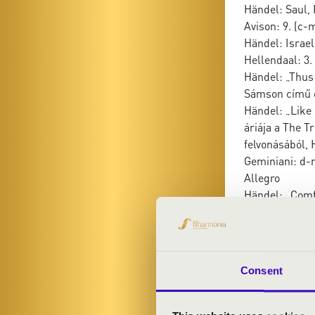
Händel: Saul,
Avison: 9. (c-
Händel: Israe
Hellendaal: 3.
Händel: „Thus
Sámson című o
Händel: „Like
áriája a The 
felvonásából, 
Geminiani: d-mo
Allegro
Händel: „Comf
első részéből
Händel: The Me
Avison: 3. (e-m
Händel: „Whil
Consent
első részéből
Avison: Concert
Largo