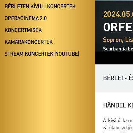
BÉRLETEN KÍVÜLI KONCERTEK
2024.05.
OPERACINEMA 2.0
ORFE
KONCERTMISÉK
Sopron, Li
KAMARAKONCERTEK
Scarbantia bé
STREAM KONCERTEK (YOUTUBE)
BÉRLET- É
HÄNDEL K
A kiváló karm
zárókoncertj