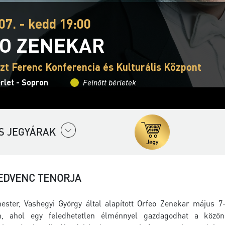
07. - kedd 19:00
O ZENEKAR
szt Ferenc Konferencia és Kulturális Központ
rlet - Sopron
Felnőtt bérletek
S JEGYÁRAK
EDVENC TENORJA
ester, Vashegyi György által alapított Orfeo Zenekar május 7
én, ahol egy feledhetetlen élménnyel gazdagodhat a közön