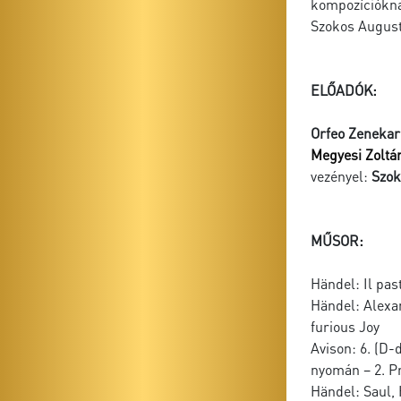
kompozíciókna
Szokos August
ELŐADÓK:
Orfeo Zenekar
Megyesi Zoltá
vezényel:
Szok
MŰSOR:
Händel: Il pas
Händel: Alexa
furious Joy
Avison: 6. (D
nyomán – 2. P
Händel: Saul, 