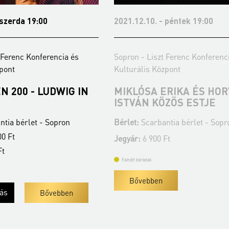
 szerda 19:00
2021.12.10. - péntek 19:00
 Ferenc Konferencia és
Sopron - Liszt Ferenc Konferenc
zpont
Kulturális Központ
 200 - LUDWIG IN
MIKLÓSA ERIKA ÉS HO
ISTVÁN KÖZÖS ESTJE
tia bérlet - Sopron
Bérlet:
Scarbantia bérlet - Sopr
0 Ft
Jegyár:
6 900 Ft
Ft
Felnőtt bérletek
Bővebben
lás
Bővebben