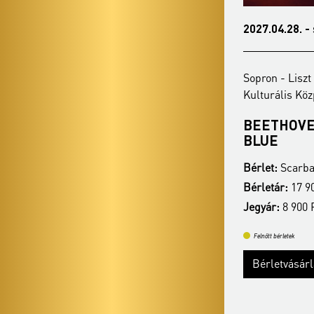
2027.02.20. - szombat 19:00
2027.04.28. -
Sopron - Liszt Ferenc Konferencia és
Sopron - Liszt
Kulturális Központ
Kulturális Kö
MI MUZSIKUS LELKEK...
BEETHOVEN
BLUE
Bérlet:
Scarbantia bérlet - Sopron
Bérlet:
Scarban
Bérletár:
17 900 Ft
Bérletár:
17 90
Jegyár:
8 900 Ft
Jegyár:
8 900 
Felnőtt bérletek
Felnőtt bérletek
Bérletvásárlás
Bővebben
Bérletvásár