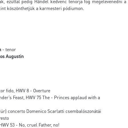
k, ezúttal pedig Händel kedvenc tenorja fog megelevenedni a 
int köszönthetjük a karmesteri pódiumon.
n
- tenor
os Augustin
tor fido, HWV 8 - Overture
nder’s Feast, HWV 75 The - Princes applaud with a
-dúr) concerto Domenico Scarlatti csembalószonátái
resto
HWV 53 - No, cruel Father, no!