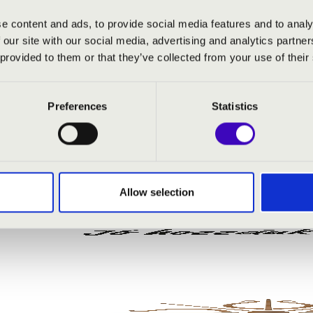
o in D minor, No. 3. after D. Scarlatti’s Sonatas -
e content and ads, to provide social media features and to analy
 our site with our social media, advertising and analytics partn
n, HWV 57. - Your Charms to ruin led the Way
 provided to them or that they’ve collected from your use of their
les, HWV 60. - Where congeal’d the Northern
(d-moll) concerto, Op. 3 – 2. Allegro
Preferences
Statistics
e, HWV 58. - Come to my Arms, my lovely Fair
Allow selection