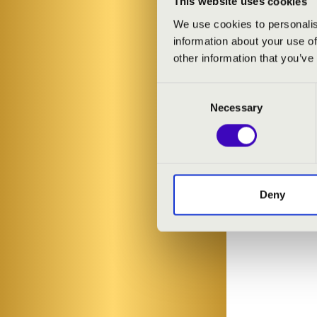
This website uses cookies
Avison: Concert
We use cookies to personalis
Allegro
information about your use of
Händel: Samso
other information that you’ve
Händel: Hercu
Streams
Consent
Hellendaal: 2. 
Necessary
Selection
Händel: Semel
Deny