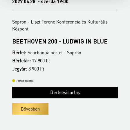
2027.04.28. - szerda 19:00
2
Sopron - Liszt Ferenc Konferencia és Kulturális
S
Központ
K
BEETHOVEN 200 - LUDWIG IN BLUE
M
K
Bérlet:
Scarbantia bérlet - Sopron
B
Bérletár:
17 900 Ft
J
Jegyár:
8 900 Ft
Felnőtt bérletek
Bérletvásárlás
Bővebben