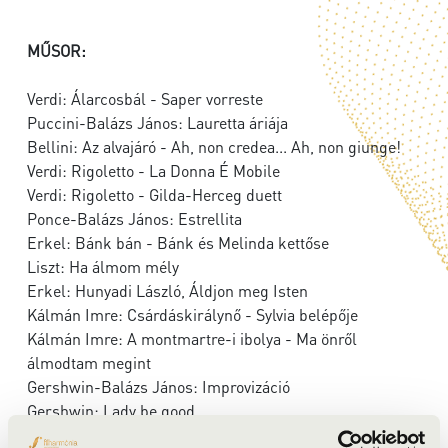
MŰSOR:
Verdi: Álarcosbál - Saper vorreste
Puccini-Balázs János: Lauretta áriája
Bellini: Az alvajáró - Ah, non credea... Ah, non giunge!
Verdi: Rigoletto - La Donna É Mobile
Verdi: Rigoletto - Gilda-Herceg duett
Ponce-Balázs János: Estrellita
Erkel: Bánk bán - Bánk és Melinda kettőse
Liszt: Ha álmom mély
Erkel: Hunyadi László, Áldjon meg Isten
Kálmán Imre: Csárdáskirálynő - Sylvia belépője
Kálmán Imre: A montmartre-i ibolya - Ma önről
álmodtam megint
Gershwin-Balázs János: Improvizáció
Gershwin: Lady be good
Monnot: Himnusz a szerelemről