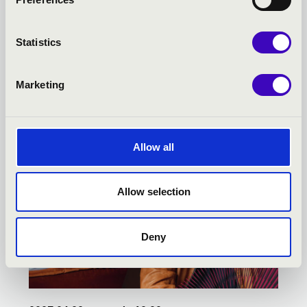
SCARBANTIA BÉRLET -
SOPRON - TOVÁBBI
Statistics
KONCERTEK
Marketing
Allow all
Allow selection
Deny