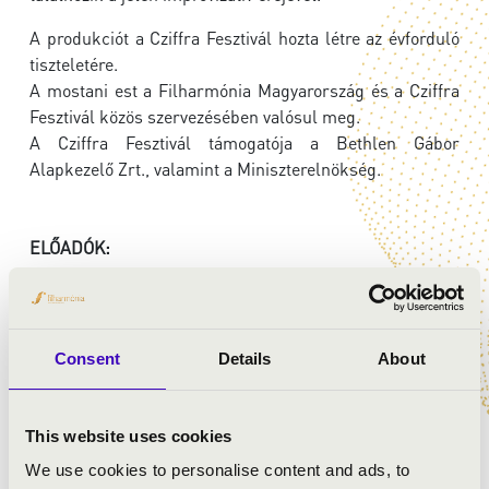
A produkciót a Cziffra Fesztivál hozta létre az évforduló
tiszteletére.
A mostani est a Filharmónia Magyarország és a Cziffra
Fesztivál közös szervezésében valósul meg.
A Cziffra Fesztivál támogatója a Bethlen Gábor
Alapkezelő Zrt., valamint a Miniszterelnökség.
ELŐADÓK:
Kelemen Barnabás
- hegedű
Balázs János
- zongora
Gudics Marcell
- dob
Consent
Details
About
Kéri Sámuel
- nagybőgő
This website uses cookies
We use cookies to personalise content and ads, to