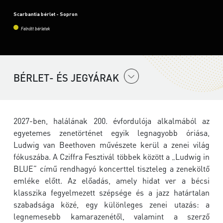
Scarbantia bérlet - Sopron
Felnőtt bérletek
BÉRLET- ÉS JEGYÁRAK
2027-ben, halálának 200. évfordulója alkalmából az
egyetemes zenetörténet egyik legnagyobb óriása,
Ludwig van Beethoven művészete kerül a zenei világ
fókuszába. A Cziffra Fesztivál többek között a „Ludwig in
BLUE” című rendhagyó koncerttel tiszteleg a zeneköltő
emléke előtt. Az előadás, amely hidat ver a bécsi
klasszika fegyelmezett szépsége és a jazz határtalan
szabadsága közé, egy különleges zenei utazás: a
legnemesebb kamarazenétől, valamint a szerző