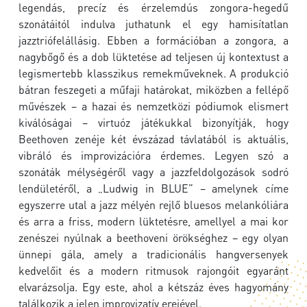
legendás, precíz és érzelemdús zongora-hegedű
szonátáitól indulva juthatunk el egy hamisítatlan
jazztriófelállásig. Ebben a formációban a zongora, a
nagybőgő és a dob lüktetése ad teljesen új kontextust a
legismertebb klasszikus remekműveknek. A produkció
bátran feszegeti a műfaji határokat, miközben a fellépő
művészek – a hazai és nemzetközi pódiumok elismert
kiválóságai – virtuóz játékukkal bizonyítják, hogy
Beethoven zenéje két évszázad távlatából is aktuális,
vibráló és improvizációra érdemes. Legyen szó a
szonáták mélységéről vagy a jazzfeldolgozások sodró
lendületéről, a „Ludwig in BLUE” – amelynek címe
egyszerre utal a jazz mélyén rejlő bluesos melankóliára
és arra a friss, modern lüktetésre, amellyel a mai kor
zenészei nyúlnak a beethoveni örökséghez – egy olyan
ünnepi gála, amely a tradicionális hangversenyek
kedvelőit és a modern ritmusok rajongóit egyaránt
elvarázsolja. Egy este, ahol a kétszáz éves hagyomány
találkozik a jelen improvizatív erejével.