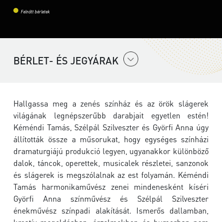
Felnőtt bérletek
BÉRLET- ÉS JEGYÁRAK
Hallgassa meg a zenés színház és az örök slágerek
világának legnépszerűbb darabjait egyetlen estén!
Kéméndi Tamás, Szélpál Szilveszter és Györfi Anna úgy
állították össze a műsorukat, hogy egységes színházi
dramaturgiájú produkció legyen, ugyanakkor különböző
dalok, táncok, operettek, musicalek részletei, sanzonok
és slágerek is megszólalnak az est folyamán. Kéméndi
Tamás harmonikaművész zenei mindenesként kíséri
Györfi Anna színművész és Szélpál Szilveszter
énekművész színpadi alakítását. Ismerős dallamban,