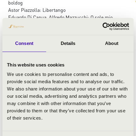
boldog
Astor Piazzolla: Libertango
Eduardo Di Capua, Alfredo Mazzucchi: O sole mio
Harmath Imre - Eisemann Mihály: Lesz maga juszt is...
Zerkovitz Béla: Asszonykám adj egy kis pihenőt
Johannes Brahms: V. Magyar tánc
Consent
Details
About
Martos Ferenc-Huszka Jenő: Londonban hej...
Karády Katalin: Holnap, ki tudja látsz e még?
Harmath Imre - Márkus Alfréd: Meseautó
This website uses cookies
Ifj. Jáhn Antal: Orosz fantázia
We use cookies to personalise content and ads, to
Zerkovitz Béla - Szilágyi János: Éjjel az Omnibusz
provide social media features and to analyse our traffic.
tetején
We also share information about your use of our site with
Kálmán Imre: Húzzad csak kivilágos…
our social media, advertising and analytics partners who
Zerkovitz Béla: Mi muzsikus lelkek
may combine it with other information that you’ve
provided to them or that they’ve collected from your use
of their services.