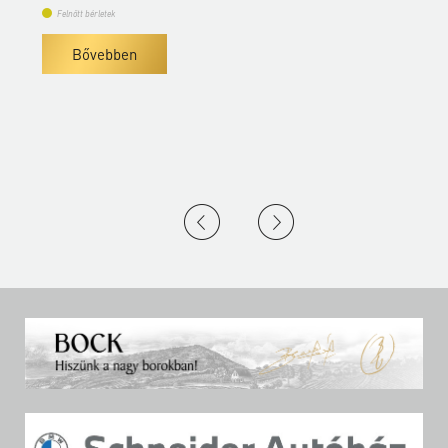
Felnőtt bérletek
Bővebben