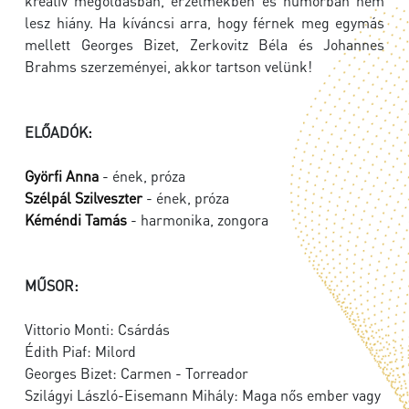
kreatív megoldásban, érzelmekben és humorban nem
lesz hiány. Ha kíváncsi arra, hogy férnek meg egymás
mellett Georges Bizet, Zerkovitz Béla és Johannes
Brahms szerzeményei, akkor tartson velünk!
ELŐADÓK:
Györfi Anna
- ének, próza
Szélpál Szilveszter
- ének, próza
Kéméndi Tamás
- harmonika, zongora
MŰSOR:
Vittorio Monti: Csárdás
Édith Piaf: Milord
Georges Bizet: Carmen - Torreador
Szilágyi László-Eisemann Mihály: Maga nős ember vagy