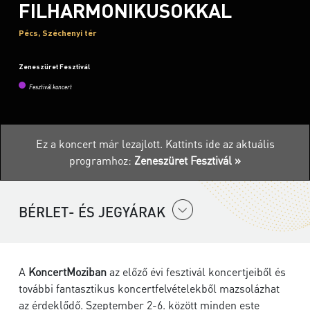
FILHARMONIKUSOKKAL
Pécs, Széchenyi tér
Zeneszüret Fesztivál
Fesztivál koncert
Ez a koncert már lezajlott.
Kattints ide az aktuális
programhoz:
Zeneszüret Fesztivál »
BÉRLET- ÉS JEGYÁRAK
A
KoncertMoziban
az előző évi fesztivál koncertjeiből és
további fantasztikus koncertfelvételekből mazsolázhat
az érdeklődő. Szeptember 2-6. között minden este