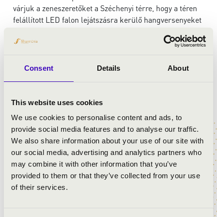
várjuk a zeneszeretőket a Széchenyi térre, hogy a téren
felállított LED falon lejátszásra kerülő hangversenyeket
élvezhessék.
ELŐADÓK:
Consent
Details
About
Szent István Filharmonikusok
Horváth István
- tenor, harmonika
This website uses cookies
vezényel:
Somogyi-Tóth Dániel
We use cookies to personalise content and ads, to
provide social media features and to analyse our traffic.
We also share information about your use of our site with
MŰSOR:
our social media, advertising and analytics partners who
may combine it with other information that you’ve
Verdi: A végzet hatalma – nyitány
provided to them or that they’ve collected from your use
Verdi: Violetta nagyáriája („Sempre libera”)
of their services.
Verdi: Rigoletto – Gilda és a herceg duettje („É il sol
dell’anima”)