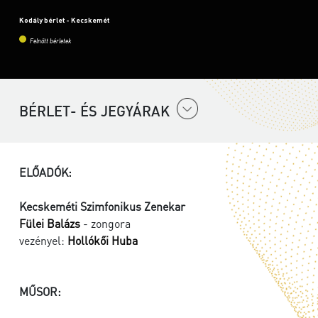
Kodály bérlet - Kecskemét
Felnőtt bérletek
BÉRLET- ÉS JEGYÁRAK
ELŐADÓK:
Kecskeméti Szimfonikus Zenekar
Fülei Balázs
- zongora
vezényel:
Hollókői Huba
MŰSOR: