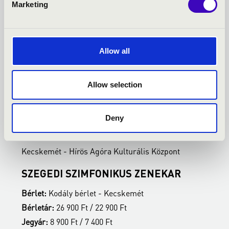
Marketing
Allow all
Allow selection
2027.02.22. - hétfő 19:00
2
Deny
Kecskemét - Hírös Agóra Kulturális Központ
K
SZEGEDI SZIMFONIKUS ZENEKAR
K
Bérlet:
Kodály bérlet - Kecskemét
B
Bérletár:
26 900 Ft / 22 900 Ft
B
Jegyár:
8 900 Ft / 7 400 Ft
J