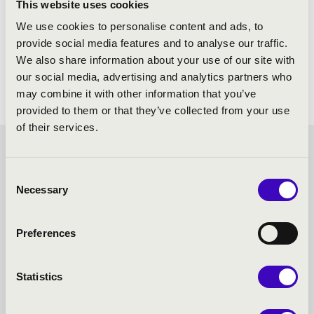
This website uses cookies
We use cookies to personalise content and ads, to
provide social media features and to analyse our traffic.
We also share information about your use of our site with
our social media, advertising and analytics partners who
may combine it with other information that you’ve
provided to them or that they’ve collected from your use
of their services.
KODÁLY BÉRLET -
Consent
KECSKEMÉT - TOVÁBBI
Necessary
Selection
KONCERTEK
Preferences
Statistics