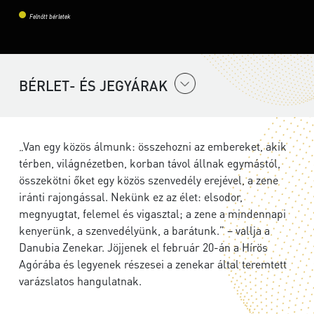
Felnőtt bérletek
BÉRLET- ÉS JEGYÁRAK
„Van egy közös álmunk: összehozni az embereket, akik
térben, világnézetben, korban távol állnak egymástól,
összekötni őket egy közös szenvedély erejével, a zene
iránti rajongással. Nekünk ez az élet: elsodor,
megnyugtat, felemel és vigasztal; a zene a mindennapi
kenyerünk, a szenvedélyünk, a barátunk.” – vallja a
Danubia Zenekar. Jöjjenek el február 20-án a Hírös
Agórába és legyenek részesei a zenekar által teremtett
varázslatos hangulatnak.