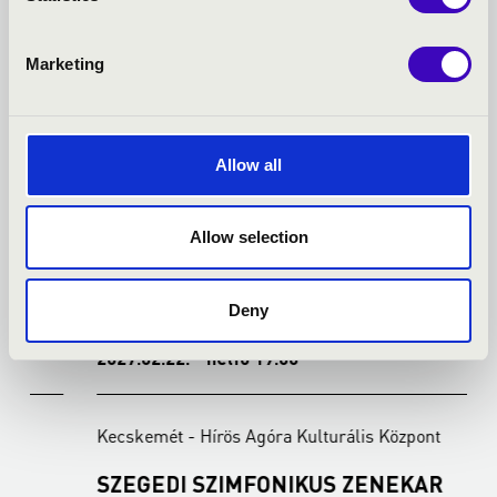
Marketing
Allow all
Allow selection
Deny
2027.02.22. - hétfő 19:00
2
Kecskemét - Hírös Agóra Kulturális Központ
K
SZEGEDI SZIMFONIKUS ZENEKAR
K