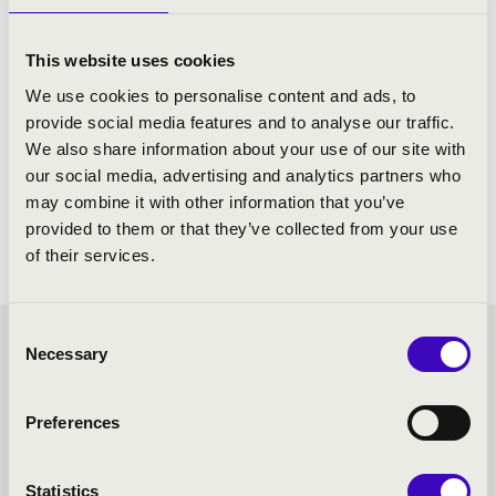
This website uses cookies
We use cookies to personalise content and ads, to
provide social media features and to analyse our traffic.
We also share information about your use of our site with
our social media, advertising and analytics partners who
may combine it with other information that you’ve
provided to them or that they’ve collected from your use
of their services.
Consent
KODÁLY BÉRLET -
Necessary
Selection
KECSKEMÉT - TOVÁBBI
Preferences
KONCERTEK
Statistics