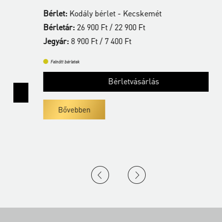
Bérlet:
Kodály bérlet - Kecskemét
B
Bérletár:
26 900 Ft / 22 900 Ft
B
Jegyár:
8 900 Ft / 7 400 Ft
J
Felnőtt bérletek
Bérletvásárlás
Bővebben