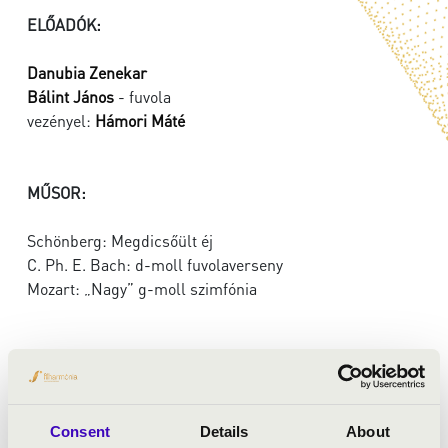
ELŐADÓK:
Danubia Zenekar
Bálint János
- fuvola
vezényel:
Hámori Máté
MŰSOR:
Schönberg: Megdicsőült éj
C. Ph. E. Bach: d-moll fuvolaverseny
Mozart: „Nagy” g-moll szimfónia
Consent
Details
About