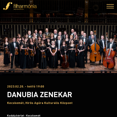
2023.02.20. - hétfő 19:00
DANUBIA ZENEKAR
Kecskemét, Hírös Agóra Kulturális Központ
Kodály bérlet - Kecskemét