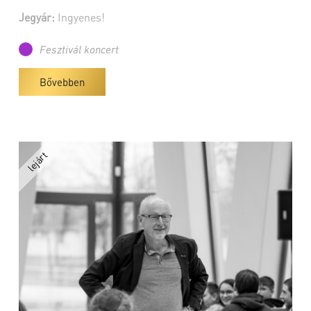
Jegyár:
Ingyenes!
Fesztivál koncert
Bővebben