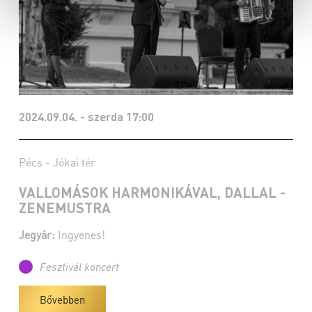
2024.09.04. - szerda 17:00
Pécs - Jókai tér
VALLOMÁSOK HARMONIKÁVAL, DALLAL -
ZENEMUSTRA
Jegyár:
Ingyenes!
Fesztivál koncert
Bővebben