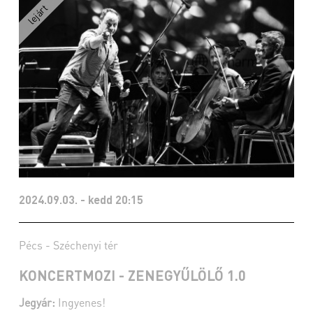
2024.09.03. - kedd 20:15
Pécs - Széchenyi tér
KONCERTMOZI - ZENEGYŰLÖLŐ 1.0
Jegyár:
Ingyenes!