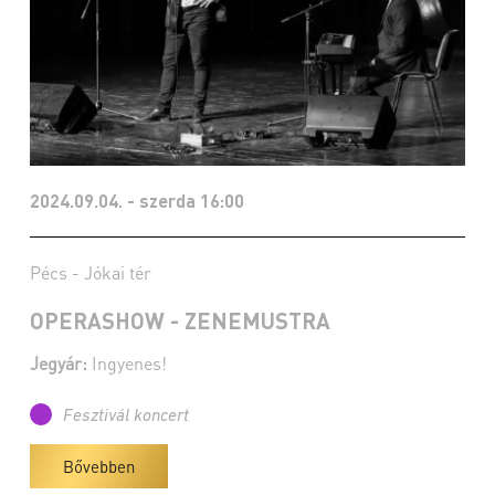
2024.09.04. - szerda 16:00
Pécs - Jókai tér
OPERASHOW - ZENEMUSTRA
Jegyár:
Ingyenes!
Fesztivál koncert
Bővebben