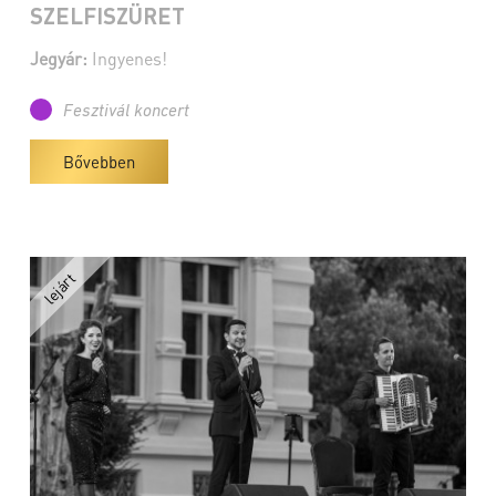
SZELFISZÜRET
Jegyár:
Ingyenes!
Fesztivál koncert
Bővebben