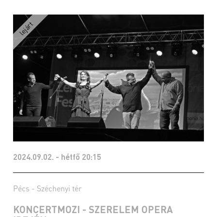
2024.09.02. - hétfő 20:15
Pécs - Széchenyi tér
KONCERTMOZI - SZERELEM OPERA