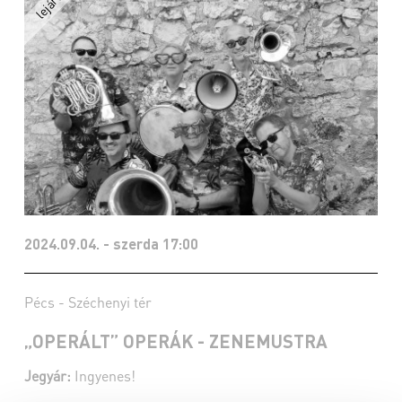
2024.09.04. - szerda 17:00
Pécs - Széchenyi tér
„OPERÁLT” OPERÁK - ZENEMUSTRA
Jegyár:
Ingyenes!