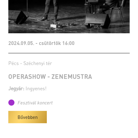
2024.09.05. - csütörtök 16:00
Pécs - Széchenyi tér
OPERASHOW - ZENEMUSTRA
Jegyár:
Ingyenes!
Fesztivál koncert
Bővebben