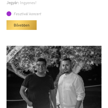
Jegyár:
Ingyenes!
Fesztivál koncert
Bővebben