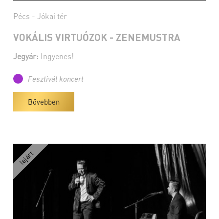
Pécs - Jókai tér
VOKÁLIS VIRTUÓZOK - ZENEMUSTRA
Jegyár:
Ingyenes!
Fesztivál koncert
Bővebben