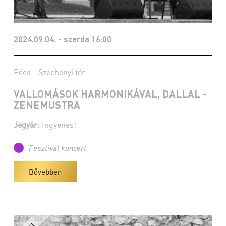
2024.09.04. - szerda 16:00
Pécs - Széchenyi tér
VALLOMÁSOK HARMONIKÁVAL, DALLAL -
ZENEMUSTRA
Jegyár:
Ingyenes!
Fesztivál koncert
Bővebben