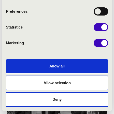
Preferences
Pécs - Színház tér
OPERASHOW - ZENEMUSTRA
Statistics
Jegyár:
Ingyenes!
Marketing
Fesztivál koncert
Bővebben
Allow all
Allow selection
Deny