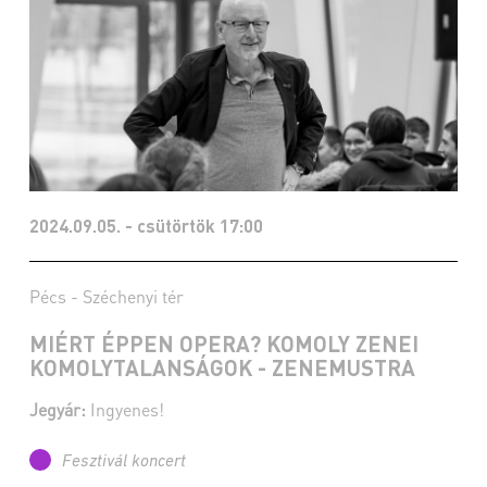
2024.09.05. - csütörtök 17:00
Pécs - Széchenyi tér
MIÉRT ÉPPEN OPERA? KOMOLY ZENEI
KOMOLYTALANSÁGOK - ZENEMUSTRA
Jegyár:
Ingyenes!
Fesztivál koncert