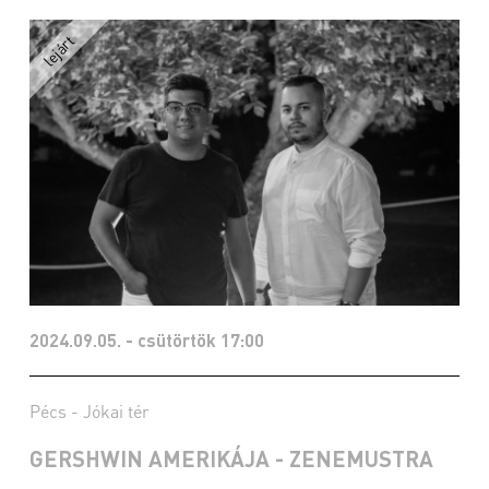
2024.09.05. - csütörtök 17:00
Pécs - Jókai tér
GERSHWIN AMERIKÁJA - ZENEMUSTRA