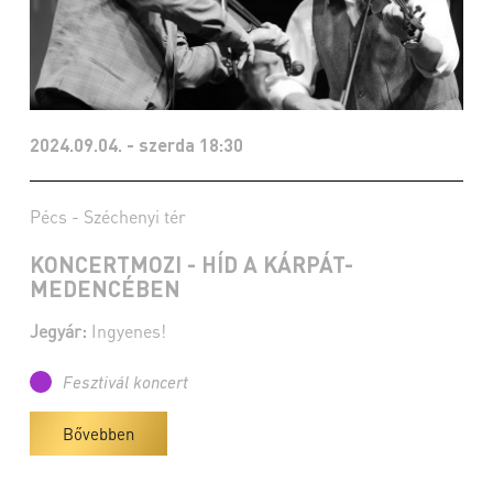
2024.09.04. - szerda 18:30
Pécs - Széchenyi tér
KONCERTMOZI - HÍD A KÁRPÁT-
MEDENCÉBEN
Jegyár:
Ingyenes!
Fesztivál koncert
Bővebben