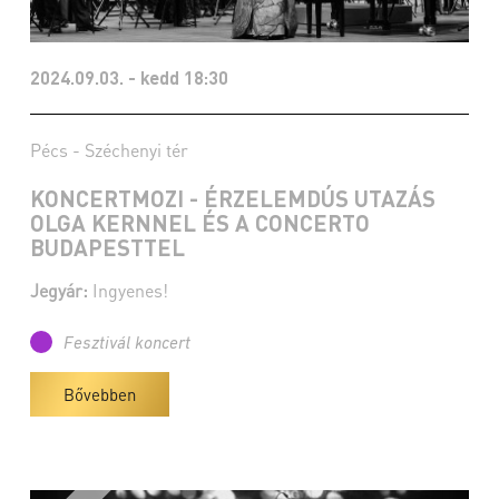
2024.09.03. - kedd 18:30
Pécs - Széchenyi tér
KONCERTMOZI - ÉRZELEMDÚS UTAZÁS
OLGA KERNNEL ÉS A CONCERTO
BUDAPESTTEL
Jegyár:
Ingyenes!
Fesztivál koncert
Bővebben