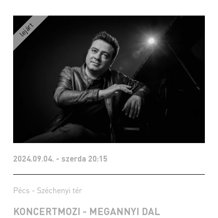
2024.09.04. - szerda 20:15
Pécs - Széchenyi tér
KONCERTMOZI - MEGANNYI DAL