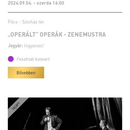
2024.09.04. - szerda 16:00
Pécs - Színház tér
„OPERÁLT” OPERÁK - ZENEMUSTRA
Jegyár:
Ingyenes!
Fesztivál koncert
Bővebben