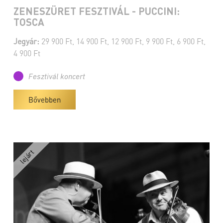
ZENESZÜRET FESZTIVÁL - PUCCINI:
TOSCA
Jegyár:
29 900 Ft, 14 900 Ft, 12 900 Ft, 9 900 Ft, 6 900 Ft,
4 900 Ft
Fesztivál koncert
Bővebben