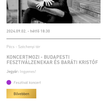
2024.09.02. - hétfő 18:30
Pécs - Széchenyi tér
KONCERTMOZI - BUDAPESTI
FESZTIVÁLZENEKAR ÉS BARÁTI KRISTÓF
Jegyár:
Ingyenes!
Fesztivál koncert
Bővebben