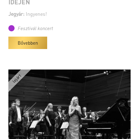
IDEJÉN
Jegyár:
Ingyenes!
Fesztivál koncert
Bővebben