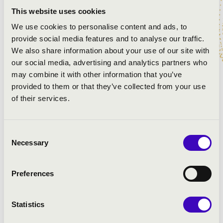
Peter Stevens
- orgona
This website uses cookies
Simon Johnson
- zenei vezető és karnagy
We use cookies to personalise content and ads, to
provide social media features and to analyse our traffic.
MŰSOR:
We also share information about your use of our site with
our social media, advertising and analytics partners who
Spiritus Domini - gregorián
may combine it with other information that you’ve
Christopher Tye: Omnes gentes plaudite manibus
provided to them or that they’ve collected from your use
Veni creator spiritus – gregorián
of their services.
Loquebantur variis linguis
Bach: Fantasia super „Komm, Heiliger Geist, Herre
Consent
Gott”, BWV 651
Necessary
Selection
Hodie completi sunt dies Pentecostes – gregorián
T. L. de Victoria: Magnificat primi toni
Palestrina: Dum complerentur – Dum ergo essent
Preferences
Gabriel Jackson: Factus est repente
Herbert Howells: Regina cæli
Statistics
Bach: Esz-dúr fúga, BWV 552
Byrd: Tribue Domine