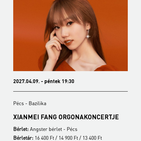
2027.04.09. - péntek 19:30
2
Pécs - Bazilika
P
S
XIANMEI FANG ORGONAKONCERTJE
A
Bérlet:
Angster bérlet - Pécs
B
Bérletár:
16 400 Ft / 14 900 Ft / 13 400 Ft
B