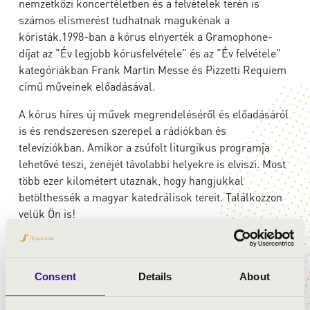
nemzetközi koncertéletben és a felvételek terén is
számos elismerést tudhatnak magukénak a
kóristák.1998-ban a kórus elnyerték a Gramophone-
díjat az "Év legjobb kórusfelvétele" és az "Év felvétele"
kategóriákban Frank Martin Messe és Pizzetti Requiem
című műveinek előadásával.
A kórus híres új művek megrendeléséről és előadásáról
is és rendszeresen szerepel a rádiókban és
televíziókban. Amikor a zsúfolt liturgikus programja
lehetővé teszi, zenéjét távolabbi helyekre is elviszi. Most
több ezer kilométert utaznak, hogy hangjukkal
betölthessék a magyar katedrálisok tereit. Találkozzon
velük Ön is!
ELŐADÓK:
Consent
Details
About
Westminster Katedrális Kórusa