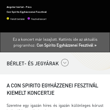
Angster bérlet - Pécs
Con Spirito Egyházzenei Fesztivál
Felnőtt bérletek
Fesztivál koncert
Ez a koncert már lezajlott.
Kattints ide az aktuális
programhoz:
Con Spirito Egyházzenei Fesztivál »
BÉRLET- ÉS JEGYÁRAK
A CON SPIRITO EGYHÁZZENEI FESZTIVÁL
KIEMELT KONCERTJE
Szeretne egy igazán híres és igazán különleges kórust