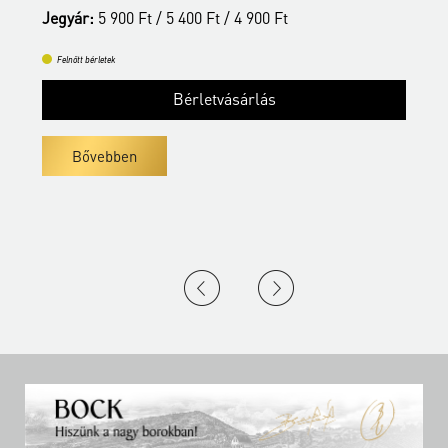
Jegyár:
5 900 Ft / 5 400 Ft / 4 900 Ft
J
Felnőtt bérletek
Bérletvásárlás
Bővebben