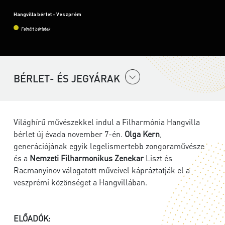
Hangvilla bérlet - Veszprém
Felnőtt bérletek
BÉRLET- ÉS JEGYÁRAK
Világhírű művészekkel indul a Filharmónia Hangvilla
bérlet új évada november 7-én.
Olga Kern
,
generációjának egyik legelismertebb zongoraművésze
és a
Nemzeti Filharmonikus Zenekar
Liszt és
Racmanyinov
válogatott műveivel kápráztatják el a
veszprémi közönséget a Hangvillában.
ELŐADÓK: