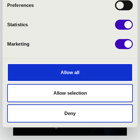
HANGVILLA BÉRLET -
Preferences
VESZPRÉM - TOVÁBBI
Statistics
KONCERTEK
Marketing
Allow all
Allow selection
Deny