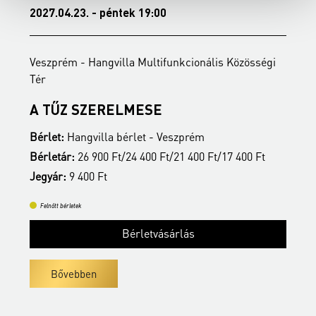
2027.04.23. - péntek 19:00
2
Veszprém - Hangvilla Multifunkcionális Közösségi
V
Tér
T
A TŰZ SZERELMESE
Bérlet:
Hangvilla bérlet - Veszprém
B
Bérletár:
26 900 Ft/24 400 Ft/21 400 Ft/17 400 Ft
B
Jegyár:
9 400 Ft
J
Felnőtt bérletek
Bérletvásárlás
Bővebben