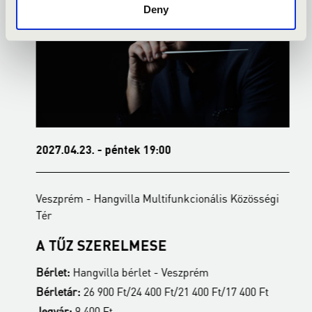
Deny
2027.04.23. - péntek 19:00
2
Veszprém - Hangvilla Multifunkcionális Közösségi
V
Tér
T
A TŰZ SZERELMESE
Bérlet:
Hangvilla bérlet - Veszprém
B
Bérletár:
26 900 Ft/24 400 Ft/21 400 Ft/17 400 Ft
B
Jegyár:
9 400 Ft
J