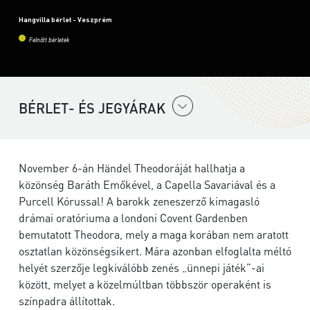
Hangvilla bérlet - Veszprém
Felnőtt bérletek
BÉRLET- ÉS JEGYÁRAK
November 6-án Händel Theodoráját hallhatja a
közönség Baráth Emőkével, a Capella Savariával és a
Purcell Kórussal! A barokk zeneszerző kimagasló
drámai oratóriuma a londoni Covent Gardenben
bemutatott Theodora, mely a maga korában nem aratott
osztatlan közönségsikert. Mára azonban elfoglalta méltó
helyét szerzője legkiválóbb zenés „ünnepi játék”-ai
között, melyet a közelmúltban többször operaként is
színpadra állítottak.