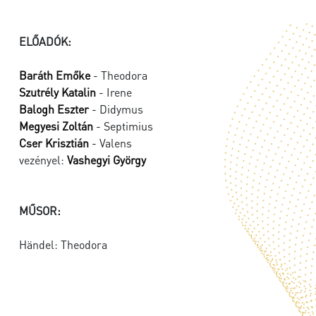
ELŐADÓK:
Baráth Emőke
- Theodora
Szutrély Katalin
- Irene
Balogh Eszter
- Didymus
Megyesi Zoltán
- Septimius
Cser Krisztián
- Valens
vezényel:
Vashegyi György
MŰSOR:
Händel: Theodora