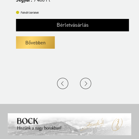
Felnőtt bérletek
Bérletvásárlás
Bővebben