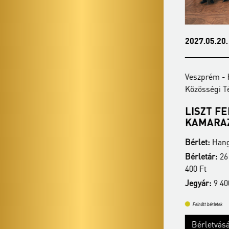
2027.02.15. - hétfő 19:00
2027.05.20. -
Veszprém - Hangvilla Multifunkcionális
Veszprém - Ha
Közösségi Tér
Közösségi Tér
ANIMA MUSICAE
LISZT FE
KAMARAZENEKAR
KAMARAZ
Bérlet:
Hangvilla bérlet - Veszprém
Bérlet:
Hangvil
Bérletár:
26 900 Ft/24 400 Ft/21 400 Ft/17
Bérletár:
26 90
400 Ft
400 Ft
Jegyár:
9 400 Ft
Jegyár:
9 400 
Felnőtt bérletek
Felnőtt bérletek
Bérletvásárlás
Bérletvásár
Bővebben