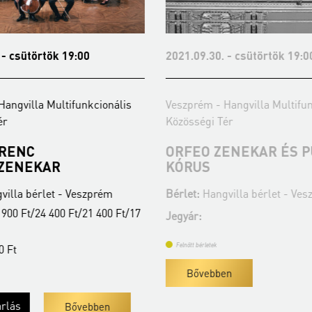
 csütörtök 19:00
2021.09.30. - csütörtök 19:00
ngvilla Multifunkcionális
Veszprém - Hangvilla Multifunkc
Közösségi Tér
RENC
ORFEO ZENEKAR ÉS PU
ENEKAR
KÓRUS
la bérlet - Veszprém
Bérlet:
Hangvilla bérlet - Vesz
0 Ft/24 400 Ft/21 400 Ft/17
Jegyár:
Ft
Felnőtt bérletek
Bővebben
lás
Bővebben