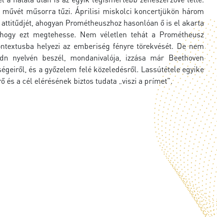
művét műsorra tűzi. Áprilisi miskolci koncertjükön három
attitűdjét, ahogyan Prométheuszhoz hasonlóan ő is el akarta
, hogy ezt megtehesse. Nem véletlen tehát a Prométheusz
textusba helyezi az emberiség fényre törekvését. De nem
n nyelvén beszél, mondanivalója, izzása már Beethoven
égeiről, és a győzelem felé közeledésről. Lassútétele egyike
 és a cél elérésének biztos tudata „viszi a prímet”.