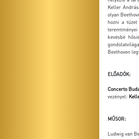
Keller András
olyan Beethove
hozni a tüzet
teremtményei 
kevésbé hősi
gondolatvilága
Beethoven legt
ELŐADÓK:
Concerto Bud
vezényel:
Kell
MŰSOR:
Ludwig van Be