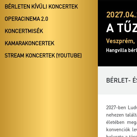
BÉRLETEN KÍVÜLI KONCERTEK
2027.04.
OPERACINEMA 2.0
A TŰ
KONCERTMISÉK
Veszprém, 
KAMARAKONCERTEK
Hangvilla bér
STREAM KONCERTEK (YOUTUBE)
BÉRLET- É
2027-ben Ludw
nehezen talált
életében meg
konvenciók le
helyezte a tár