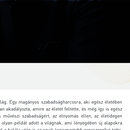
ilág. Egy magányos szabadságharcosra, aki egész életében
n akadályozta, amire az életét feltette, és még így is egész
művészi szabadságért, az elnyomás ellen, az életidegen
 olyan példát adott a világnak, ami lényegében új alapokra
l a halála után is az egyik legismertebb zeneszerzővé tette.