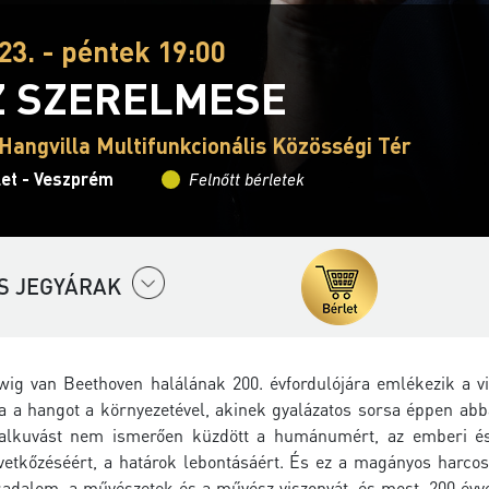
23. - péntek 19:00
Z SZERELMESE
Hangvilla Multifunkcionális Közösségi Tér
let - Veszprém
Felnőtt bérletek
S JEGYÁRAK
ig van Beethoven halálának 200. évfordulójára emlékezik a v
a a hangot a környezetével, akinek gyalázatos sorsa éppen abba
alkuvást nem ismerően küzdött a humánumért, az emberi és 
vetkőzéséért, a határok lebontásáért. És ez a magányos harcos
sadalom, a művészetek és a művész viszonyát, és most, 200 évve