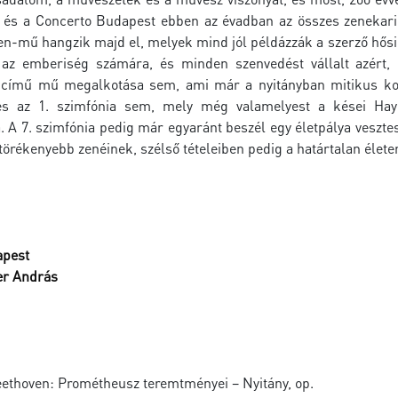
 és a Concerto Budapest ebben az évadban az összes zenekari 
n-mű hangzik majd el, melyek mind jól példázzák a szerző hősi 
 az emberiség számára, és minden szenvedést vállalt azért
című mű megalkotása sem, ami már a nyitányban mitikus kon
es az 1. szimfónia sem, mely még valamelyest a kései Hayd
. A 7. szimfónia pedig már egyaránt beszél egy életpálya vesztes
örékenyebb zenéinek, szélső tételeiben pedig a határtalan életerő
apest
er András
ethoven: Prométheusz teremtményei – Nyitány, op.