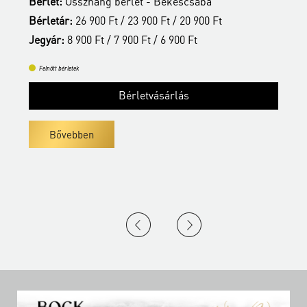
Bérlet:
Összhang bérlet - Békéscsaba
B
Bérletár:
26 900 Ft / 23 900 Ft / 20 900 Ft
B
Jegyár:
8 900 Ft / 7 900 Ft / 6 900 Ft
J
Felnőtt bérletek
Bérletvásárlás
Bővebben