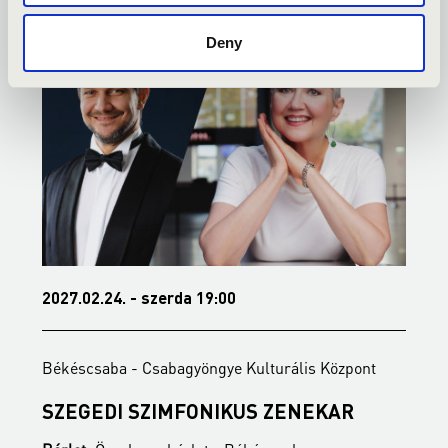
Deny
2027.02.24. - szerda 19:00
2
Békéscsaba - Csabagyöngye Kulturális Központ
B
SZEGEDI SZIMFONIKUS ZENEKAR