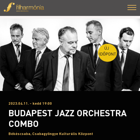
2023.04.11. - kedd 19:00
BUDAPEST JAZZ ORCHESTRA
COMBO
Békéscsaba, Csabagyöngye Kulturális Központ