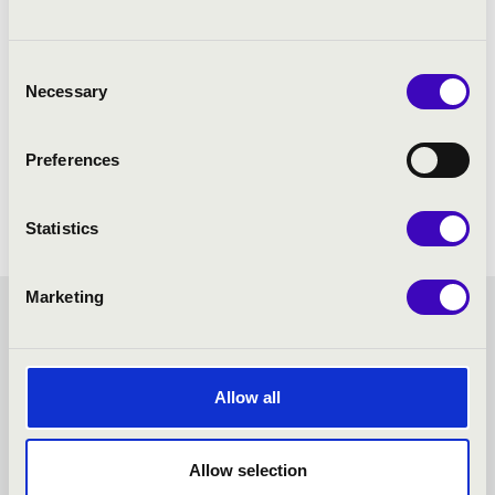
Consent
Necessary
Selection
Preferences
Statistics
Marketing
ÖSSZHANG BÉRLET -
BÉKÉSCSABA - TOVÁBBI
Allow all
KONCERTEK
Allow selection