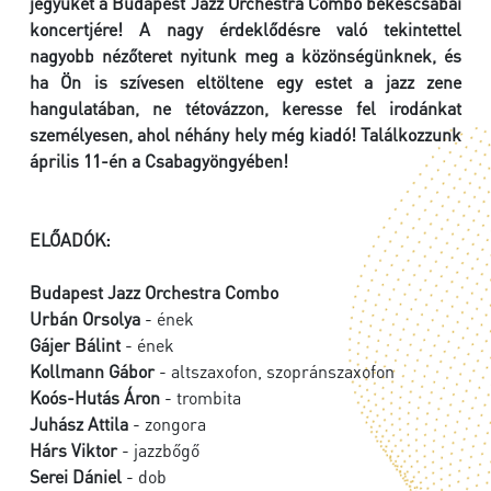
jegyüket a Budapest Jazz Orchestra Combo békéscsabai
koncertjére! A nagy érdeklődésre való tekintettel
nagyobb nézőteret nyitunk meg a közönségünknek, és
ha Ön is szívesen eltöltene egy estet a jazz zene
hangulatában, ne tétovázzon, keresse fel irodánkat
személyesen, ahol néhány hely még kiadó! Találkozzunk
április 11-én a Csabagyöngyében!
ELŐADÓK:
Budapest Jazz Orchestra Combo
Urbán Orsolya
- ének
Gájer Bálint
- ének
Kollmann Gábor
- altszaxofon, szopránszaxofon
Koós-Hutás Áron
- trombita
Juhász Attila
- zongora
Hárs Viktor
- jazzbőgő
Serei Dániel
- dob