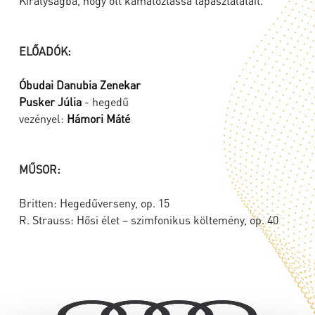
Királyságba, hogy ott kamatoztassa tapasztalatait.
ELŐADÓK:
Óbudai Danubia Zenekar
Pusker Júlia
- hegedű
vezényel:
Hámori Máté
MŰSOR:
Britten: Hegedűverseny, op. 15
R. Strauss: Hősi élet – szimfonikus költemény, op. 40