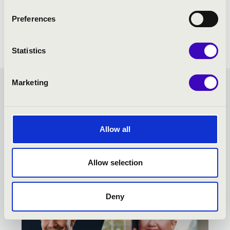
Preferences
Statistics
Marketing
ÖSSZHANG BÉRLET -
BÉKÉSCSABA - TOVÁBBI
Allow all
KONCERTEK
Allow selection
Deny