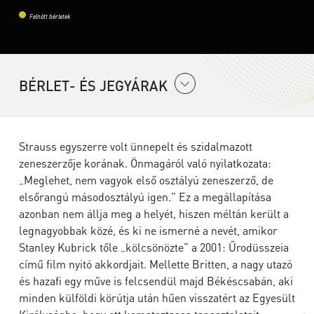
Felnőtt bérletek
BÉRLET- ÉS JEGYÁRAK
Strauss egyszerre volt ünnepelt és szidalmazott
zeneszerzője korának. Önmagáról való nyilatkozata:
„Meglehet, nem vagyok első osztályú zeneszerző, de
elsőrangú másodosztályú igen.” Ez a megállapítása
azonban nem állja meg a helyét, hiszen méltán került a
legnagyobbak közé, és ki ne ismerné a nevét, amikor
Stanley Kubrick tőle „kölcsönözte” a 2001: Űrodüsszeia
című film nyitó akkordjait. Mellette Britten, a nagy utazó
és hazafi egy műve is felcsendül majd Békéscsabán, aki
minden külföldi körútja után hűen visszatért az Egyesült