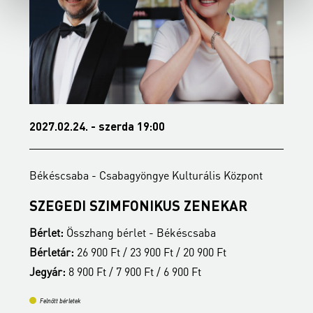
2027.02.24. - szerda 19:00
2
Békéscsaba - Csabagyöngye Kulturális Központ
B
SZEGEDI SZIMFONIKUS ZENEKAR
Bérlet:
Összhang bérlet - Békéscsaba
B
Bérletár:
26 900 Ft / 23 900 Ft / 20 900 Ft
B
Jegyár:
8 900 Ft / 7 900 Ft / 6 900 Ft
J
Felnőtt bérletek