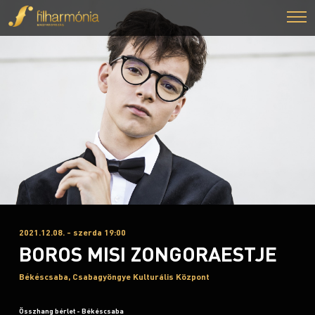
2021.12.08. - szerda 19:00
BOROS MISI ZONGORAESTJE
Békéscsaba, Csabagyöngye Kulturális Központ
Összhang bérlet - Békéscsaba