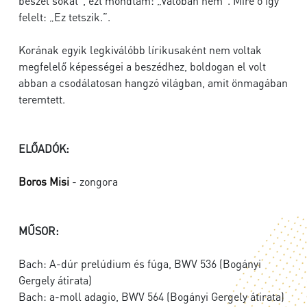
beszél sokat”, ezt mondtam: „Valóban nem”. Mire ő így
felelt: „Ez tetszik.”.
Korának egyik legkiválóbb lírikusaként nem voltak
megfelelő képességei a beszédhez, boldogan el volt
abban a csodálatosan hangzó világban, amit önmagában
teremtett.
ELŐADÓK:
Boros Misi
- zongora
MŰSOR:
Bach: A-dúr prelúdium és fúga, BWV 536 (Bogányi
Gergely átirata)
Bach: a-moll adagio, BWV 564 (Bogányi Gergely átirata)