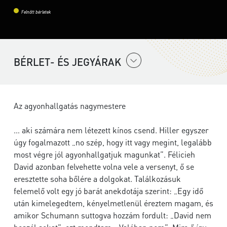
Felnőtt bérletek
BÉRLET- ÉS JEGYÁRAK
Az agyonhallgatás nagymestere
… aki számára nem létezett kínos csend. Hiller egyszer
úgy fogalmazott „no szép, hogy itt vagy megint, legalább
most végre jól agyonhallgatjuk magunkat”. Félicieh
David azonban felvehette volna vele a versenyt, ő se
eresztette soha bőlére a dolgokat. Találkozásuk
felemelő volt egy jó barát anekdotája szerint: „Egy idő
után kimelegedtem, kényelmetlenül éreztem magam, és
amikor Schumann suttogva hozzám fordult: „David nem