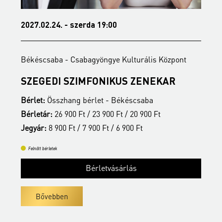
2027.02.24. - szerda 19:00
2
Békéscsaba - Csabagyöngye Kulturális Központ
B
SZEGEDI SZIMFONIKUS ZENEKAR
Bérlet:
Összhang bérlet - Békéscsaba
B
Bérletár:
26 900 Ft / 23 900 Ft / 20 900 Ft
B
Jegyár:
8 900 Ft / 7 900 Ft / 6 900 Ft
J
Felnőtt bérletek
Bérletvásárlás
Bővebben