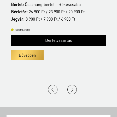
Bérlet:
Összhang bérlet - Békéscsaba
B
Bérletár:
26 900 Ft / 23 900 Ft / 20 900 Ft
B
Jegyár:
8 900 Ft / 7 900 Ft / 6 900 Ft
J
Felnőtt bérletek
Bérletvásárlás
Bővebben