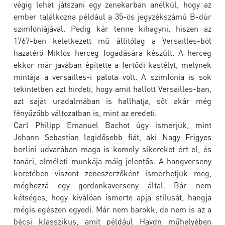
végig lehet játszani egy zenekarban anélkül, hogy az
ember találkozna például a 35-ös jegyzékszámú B-dúr
szimfóniájával. Pedig kár lenne kihagyni, hiszen az
1767-ben keletkezett mű állítólag a Versailles-ból
hazatérő Miklós herceg fogadására készült. A herceg
ekkor már javában építette a fertődi kastélyt, melynek
mintája a versailles-i palota volt. A szimfónia is sok
tekintetben azt hirdeti, hogy amit hallott Versailles-ban,
azt saját uradalmában is hallhatja, sőt akár még
fényűzőbb változatban is, mint az eredeti.
Carl Philipp Emanuel Bachot úgy ismerjük, mint
Johann Sebastian legidősebb fiát, aki Nagy Frigyes
berlini udvarában maga is komoly sikereket ért el, és
tanári, elméleti munkája máig jelentős. A hangverseny
keretében viszont zeneszerzőként ismerhetjük meg,
méghozzá egy gordonkaverseny által. Bár nem
kétséges, hogy kiválóan ismerte apja stílusát, hangja
mégis egészen egyedi. Már nem barokk, de nem is az a
bécsi klasszikus, amit például Haydn műhelyében