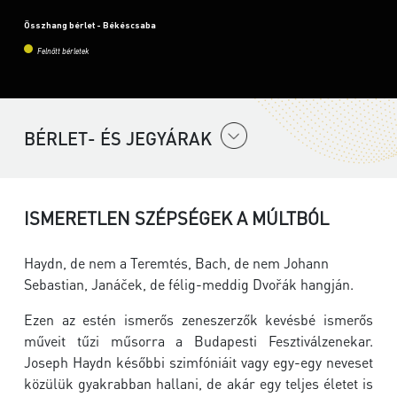
Összhang bérlet - Békéscsaba
Felnőtt bérletek
BÉRLET- ÉS JEGYÁRAK
ISMERETLEN SZÉPSÉGEK A MÚLTBÓL
Haydn, de nem a Teremtés, Bach, de nem Johann
Sebastian, Janáček, de félig-meddig Dvořák hangján.
Ezen az estén ismerős zeneszerzők kevésbé ismerős
műveit tűzi műsorra a Budapesti Fesztiválzenekar.
Joseph Haydn későbbi szimfóniáit vagy egy-egy neveset
közülük gyakrabban hallani, de akár egy teljes életet is