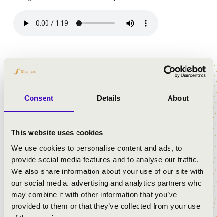
ELŐADÓK:
Consent
Details
About
Budapesti Fesztiválzenekar
Alma Hernán Benedí
- cselló
This website uses cookies
koncertmester:
Pilz János
We use cookies to personalise content and ads, to
provide social media features and to analyse our traffic.
MŰSOR:
We also share information about your use of our site with
our social media, advertising and analytics partners who
Haydn: B-dúr szimfónia, No. 35.
may combine it with other information that you’ve
C. Ph. E. Bach: a-moll csellóverseny
provided to them or that they’ve collected from your use
Janáček: Idyll