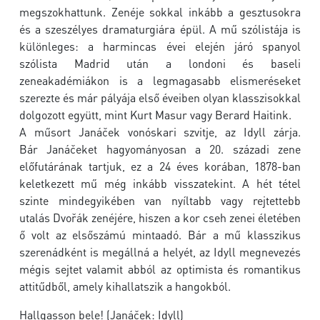
megszokhattunk. Zenéje sokkal inkább a gesztusokra
és a szeszélyes dramaturgiára épül.
A mű szólistája is
különleges: a harmincas évei elején járó spanyol
szólista Madrid után a londoni és baseli
zeneakadémiákon is a legmagasabb elismeréseket
szerezte és már pályája első éveiben olyan klasszisokkal
dolgozott együtt, mint Kurt Masur vagy Berard Haitink.
A műsort Janáček vonóskari szvitje, az Idyll zárja.
Bár Janáčeket hagyományosan a 20. századi zene
előfutárának tartjuk, ez a 24 éves korában, 1878-ban
keletkezett mű még inkább visszatekint. A hét tétel
szinte mindegyikében van nyíltabb vagy rejtettebb
utalás Dvořák zenéjére, hiszen a kor cseh zenei életében
ő volt az elsőszámú mintaadó. Bár a mű klasszikus
szerenádként is megállná a helyét, az Idyll megnevezés
mégis sejtet valamit abból az optimista és romantikus
attitűdből, amely kihallatszik a hangokból.
Hallgasson bele! (Janáček: Idyll)