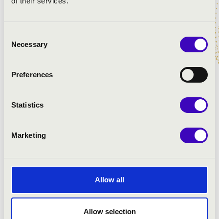
of their services.
Consent
Necessary
Selection
Preferences
Statistics
Marketing
Allow all
Allow selection