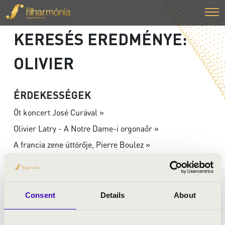
KERESÉS EREDMÉNYE:
OLIVIER
ÉRDEKESSÉGEK
Öt koncert José Curával »
Olivier Latry - A Notre Dame-i orgonaőr »
A francia zene úttörője, Pierre Boulez »
Kurtág György a hónap szülöttei között »
BÉRLETEK
Consent
Details
About
Angster bérlet - Pécs »
Filharmónia Orgonabérlet - Budapest »