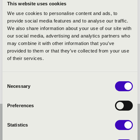
This website uses cookies
Filharmónia Orgonabérlet - Veszprém »
We use cookies to personalise content and ads, to
ZSŰRITAGOK
provide social media features and to analyse our traffic.
We also share information about your use of our site with
Balázs János (Liszt Ferenc Nemzetközi Zongoraverseny)
our social media, advertising and analytics partners who
»
may combine it with other information that you’ve
Jan Jiracek von Arnim (Liszt Ferenc Nemzetközi
provided to them or that they’ve collected from your use
Zongoraverseny) »
of their services.
VERSENYZŐK
Consent
Dobszay Péter (Maestro Solti Nemzetközi
Necessary
Selection
Karmesterverseny) »
Preferences
Statistics