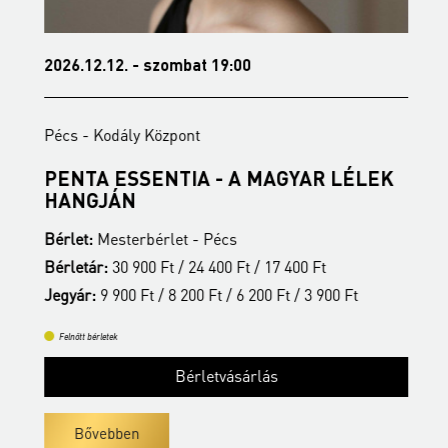
2026.12.12. - szombat 19:00
2
Pécs - Kodály Központ
P
PENTA ESSENTIA - A MAGYAR LÉLEK
B
HANGJÁN
B
Bérlet:
Mesterbérlet - Pécs
B
Bérletár:
30 900 Ft / 24 400 Ft / 17 400 Ft
J
Jegyár:
9 900 Ft / 8 200 Ft / 6 200 Ft / 3 900 Ft
Felnőtt bérletek
Bérletvásárlás
Bővebben