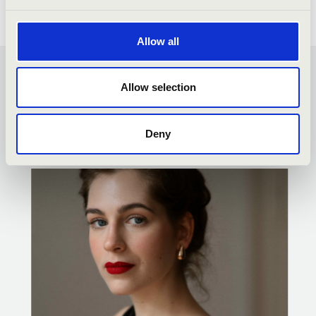
Allow all
MESTERBÉRLET - PÉCS -
Allow selection
TOVÁBBI KONCERTEK
Deny