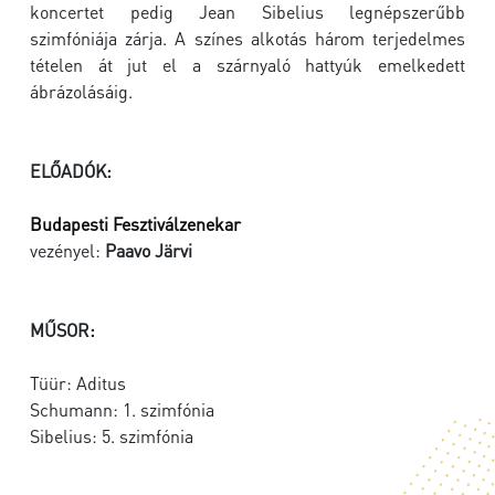
koncertet pedig Jean Sibelius legnépszerűbb
szimfóniája zárja. A színes alkotás három terjedelmes
tételen át jut el a szárnyaló hattyúk emelkedett
ábrázolásáig.
ELŐADÓK:
Budapesti Fesztiválzenekar
vezényel:
Paavo Järvi
MŰSOR:
Tüür: Aditus
Schumann: 1. szimfónia
Sibelius: 5. szimfónia