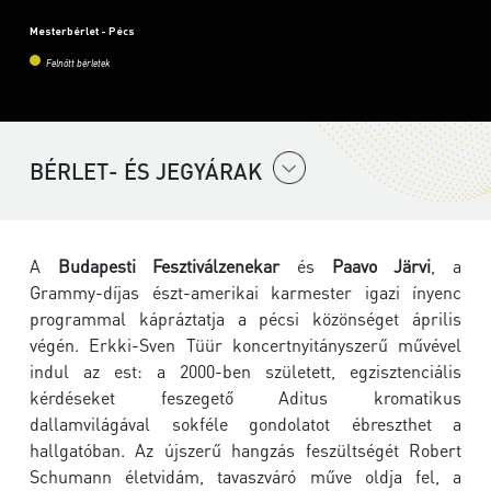
Mesterbérlet - Pécs
Felnőtt bérletek
BÉRLET- ÉS JEGYÁRAK
A
Budapesti Fesztiválzenekar
és
Paavo Järvi
, a
Grammy-díjas észt-amerikai karmester igazi ínyenc
programmal kápráztatja a pécsi közönséget április
végén. Erkki-Sven Tüür koncertnyitányszerű művével
indul az est: a 2000-ben született, egzisztenciális
kérdéseket feszegető Aditus kromatikus
dallamvilágával sokféle gondolatot ébreszthet a
hallgatóban. Az újszerű hangzás feszültségét Robert
Schumann életvidám, tavaszváró műve oldja fel, a