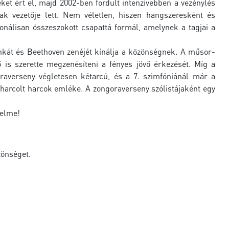
ket ért el, majd 2002-ben fordult intenzívebben a vezénylés
ak vezetője lett. Nem véletlen, hiszen hangszeresként és
onálisan összeszokott csapattá formál, amelynek a tagjai a
kát és Beethoven zenéjét kínálja a közönségnek. A műsor-
 is szerette megzenésíteni a fényes jövő érkezését. Míg a
raverseny végletesen kétarcú, és a 7. szimfóniánál már a
gharcolt harcok emléke. A zongoraverseny szólistájaként egy
telme!
zönséget.