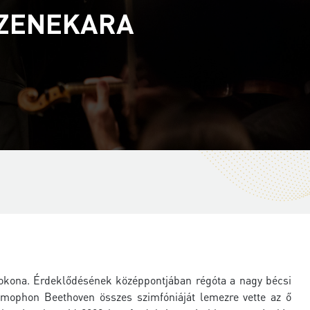
AZENEKARA
okona. Érdeklődésének középpontjában régóta a nagy bécsi
amophon Beethoven összes szimfóniáját lemezre vette az ő