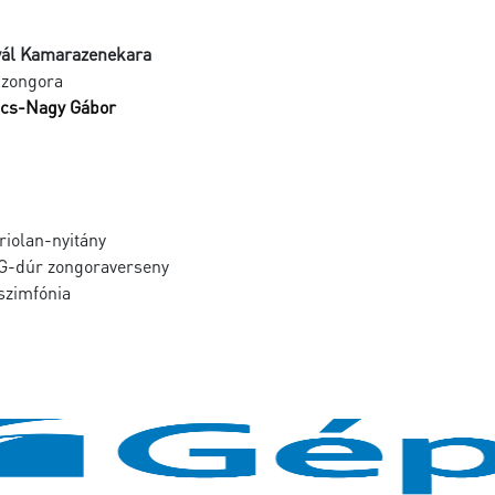
ivál Kamarazenekara
 zongora
cs-Nagy Gábor
riolan-nyitány
 G-dúr zongoraverseny
szimfónia