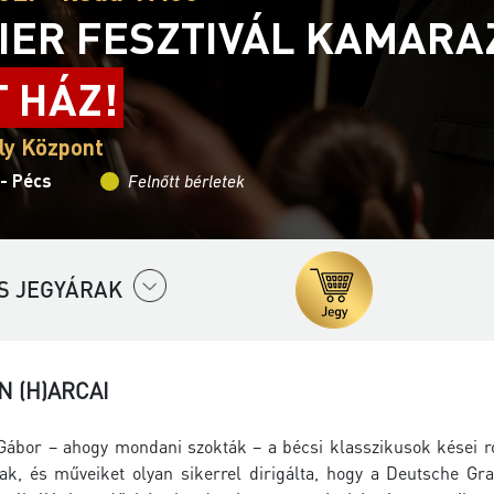
IER FESZTIVÁL KAMAR
T HÁZ!
ly Központ
 - Pécs
Felnőtt bérletek
S JEGYÁRAK
 (H)ARCAI
ábor – ahogy mondani szokták – a bécsi klasszikusok kései r
ak, és műveiket olyan sikerrel dirigálta, hogy a Deutsche Gr