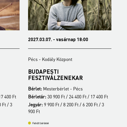
2027.03.07. - vasárnap 18:00
202
Pécs - Kodály Központ
Péc
BUDAPESTI
ST
FESZTIVÁLZENEKAR
Bér
Bérlet:
Mesterbérlet - Pécs
Bér
17 400 Ft
Bérletár:
30 900 Ft / 24 400 Ft / 17 400 Ft
Jeg
 Ft / 3
Jegyár:
9 900 Ft / 8 200 Ft / 6 200 Ft / 3
900
900 Ft
Fe
Felnőtt bérletek