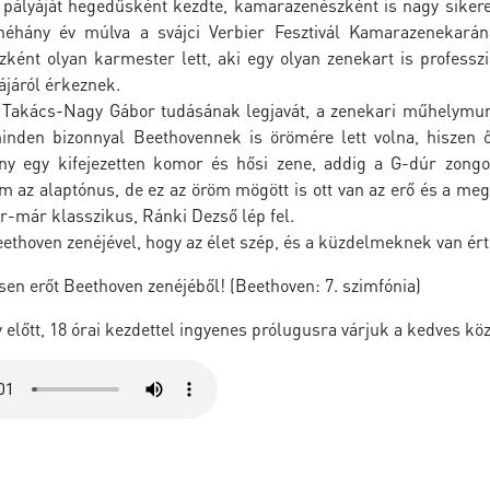
A pályáját hegedűsként kezdte, kamarazenészként is nagy sikere
 néhány év múlva a svájci Verbier Fesztivál Kamarazenekarán
ént olyan karmester lett, aki egy olyan zenekart is professzi
ájáról érkeznek.
 Takács-Nagy Gábor tudásának legjavát, a zenekari műhelymun
minden bizonnyal Beethovennek is örömére lett volna, hiszen ő
ány egy kifejezetten komor és hősi zene, addig a G-dúr zongo
m az alaptónus, de ez az öröm mögött is ott van az erő és a me
-már klasszikus, Ránki Dezső lép fel.
Beethoven zenéjével, hogy az élet szép, és a küzdelmeknek van ér
sen erőt Beethoven zenéjéből! (Beethoven: 7. szimfónia)
előtt, 18 órai kezdettel ingyenes prólugusra várjuk a kedves kö