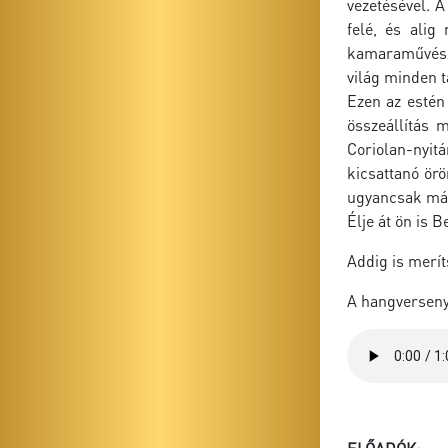
vezetésével. 
felé, és alig
kamaraművészk
világ minden t
Ezen az estén
összeállítás 
Coriolan-nyit
kicsattanó örö
ugyancsak már
Élje át ön is 
Addig is merít
A hangverseny 