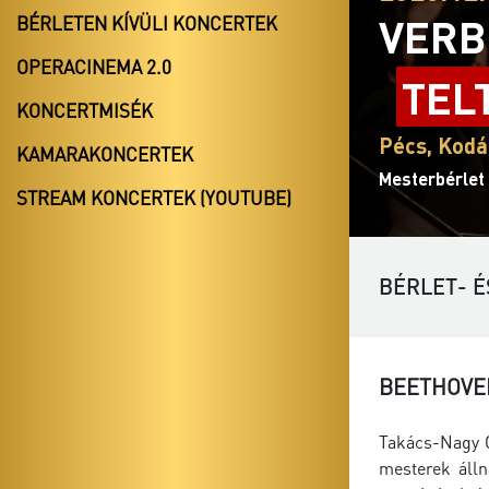
VERB
BÉRLETEN KÍVÜLI KONCERTEK
OPERACINEMA 2.0
TEL
KONCERTMISÉK
Pécs, Kodá
KAMARAKONCERTEK
Mesterbérlet
STREAM KONCERTEK (YOUTUBE)
BÉRLET- É
BEETHOVEN
Takács-Nagy G
mesterek álln