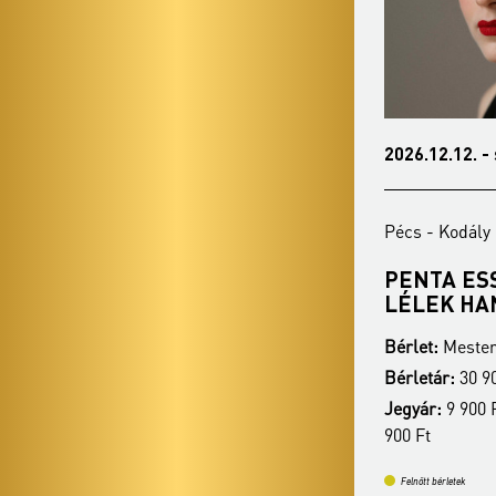
2026.10.27. - kedd 19:00
2026.12.12. -
Pécs - Kodály Központ
Pécs - Kodály
NEMZETI FILHARMONIKUS
PENTA ES
ZENEKAR
LÉLEK HA
Bérlet:
Mesterbérlet - Pécs
Bérlet:
Mester
Bérletár:
30 900 Ft / 24 400 Ft / 17 400 Ft
Bérletár:
30 90
Jegyár:
9 400 Ft / 7 200 Ft / 5 200 Ft / 3
Jegyár:
9 900 F
900 Ft
900 Ft
Felnőtt bérletek
Felnőtt bérletek