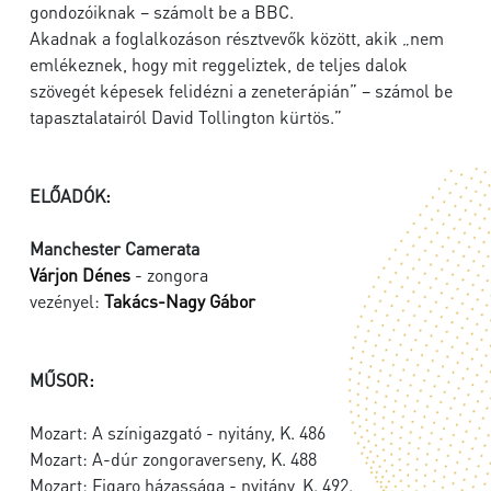
gondozóiknak – számolt be a BBC.
Akadnak a foglalkozáson résztvevők között, akik „nem
emlékeznek, hogy mit reggeliztek, de teljes dalok
szövegét képesek felidézni a zeneterápián” – számol be
tapasztalatairól David Tollington kürtös.”
ELŐADÓK:
Manchester Camerata
Várjon Dénes
- zongora
vezényel:
Takács-Nagy Gábor
MŰSOR:
Mozart: A színigazgató - nyitány, K. 486
Mozart: A-dúr zongoraverseny, K. 488
Mozart: Figaro házassága - nyitány, K. 492.