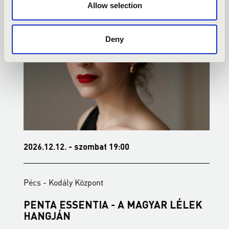
Allow selection
Deny
2026.12.12. - szombat 19:00
2
Pécs - Kodály Központ
P
PENTA ESSENTIA - A MAGYAR LÉLEK
B
HANGJÁN
B