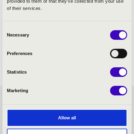
provided to them or that they’ve collected from your use
of their services.
Consent
Necessary
Selection
Preferences
Statistics
Marketing
MESTERBÉRLET - PÉCS -
TOVÁBBI KONCERTEK
Allow all