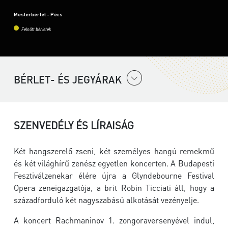
Mesterbérlet - Pécs
Felnőtt bérletek
BÉRLET- ÉS JEGYÁRAK
SZENVEDÉLY ÉS LÍRAISÁG
Két hangszerelő zseni, két személyes hangú remekmű
és két világhírű zenész egyetlen koncerten. A
Budapesti
Fesztiválzenekar
élére újra a
Glyndebourne Festival
Opera
zeneigazgatója, a brit
Robin Ticciati
áll, hogy a
századforduló két nagyszabású alkotását vezényelje.
A koncert Rachmaninov 1. zongoraversenyével indul,