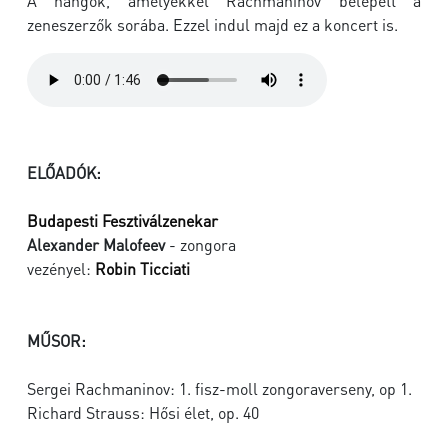
A hangok, amelyekkel Rachmaninov belépett a
zeneszerzők sorába. Ezzel indul majd ez a koncert is.
ELŐADÓK:
Budapesti Fesztiválzenekar
Alexander Malofeev
- zongora
vezényel:
Robin Ticciati
MŰSOR:
Sergei Rachmaninov: 1. fisz-moll zongoraverseny, op 1.
Richard Strauss: Hősi élet, op. 40