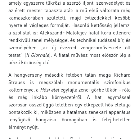
amely egyszerre tükrözi a szerző ifjonti szenvedélyét és
az érett mester tapasztalatát: a mű első változata még
kamaszkorában született, majd évtizedekkel később
nyerte el végleges formáját. Hasonló kettősség jellemzi
a szólistát is:
Alekszandr Malofejev
fiatal kora ellenére
rendkívüli zenei mélységgel és technikai tudással bír, és
személyében „az új évezred zongoraművészete ölt
testet” (
Il Giornale
). A fiatal művész most először lép a
pécsi közönség elé.
A hangverseny második felében talán maga
Richard
Strauss
is megszólal: monumentális szimfonikus
költeménye, a
Hősi élet
egyfajta zenei görbe tükör – róla
és még inkább környezetéről. A hat, egymással
szorosan összefüggő tételben egy elképzelt hős életútja
bontakozik ki, miközben a hatalmas zenekari apparátus
lenyűgöző hangzása önmagában is felejthetetlen
élményt nyújt.