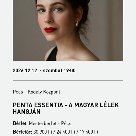
2026.12.12. - szombat 19:00
2
Pécs - Kodály Központ
P
PENTA ESSENTIA - A MAGYAR LÉLEK
B
HANGJÁN
B
Bérlet:
Mesterbérlet - Pécs
B
Bérletár:
30 900 Ft / 24 400 Ft / 17 400 Ft
J