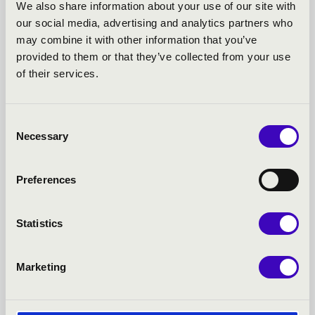
We also share information about your use of our site with
our social media, advertising and analytics partners who
FILHARMÓNIA BÉRLET -
may combine it with other information that you’ve
provided to them or that they’ve collected from your use
NYÍREGYHÁZA - TOVÁBBI
of their services.
KONCERTEK
Consent
Necessary
Selection
Preferences
Statistics
Marketing