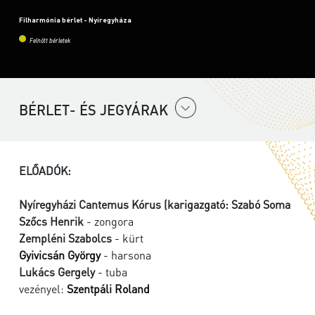
Filharmónia bérlet - Nyíregyháza
Felnőtt bérletek
BÉRLET- ÉS JEGYÁRAK
ELŐADÓK:
Nyíregyházi Cantemus Kórus (karigazgató: Szabó Soma
Szőcs Henrik
- zongora
Zempléni Szabolcs
- kürt
Gyivicsán György
- harsona
Lukács Gergely
- tuba
vezényel:
Szentpáli Roland