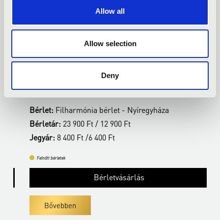
Allow all
2027.02.14. - vasárnap 19:00
2
Allow selection
Nyíregyháza - Kodály Zoltán Általános Iskola,
N
Kodály terem
K
Deny
VERDI ÖRÖK
É
Bérlet:
Filharmónia bérlet - Nyíregyháza
B
Bérletár:
23 900 Ft / 12 900 Ft
B
Jegyár:
8 400 Ft /6 400 Ft
J
Felnőtt bérletek
Bérletvásárlás
Bővebben