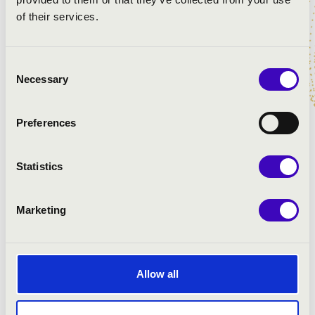
Bach: Schwingt freudig euch empor, BWV 36
of their services.
Consent
Necessary
Selection
Preferences
Statistics
Marketing
Allow all