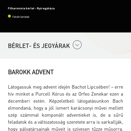
Filharmónia bérlet - Nyíregyháza
Felnőtt bérletek
BÉRLET- ÉS JEGYÁRAK
BAROKK ADVENT
Látogassuk meg advent idején Bachot Lipcsében! – erre
hív minket a Purcell Kórus és az Orfeo Zenekar ezen a
decemberi estén. Képzeletbeli látogatásunkon Bach
elmondaná, hogy a jól ismert karácsonyi művei mellett
szép számmal komponált adventieket is, de a sűrű
feladatok és a változatosság szeretete arra is sarkallják,
hogy pályatársainak műveit is szívesen tűzze műsorra.