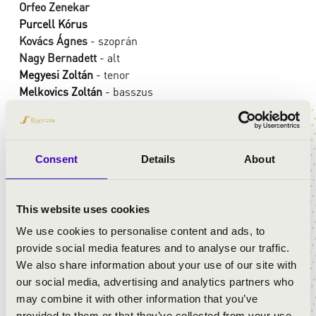
Orfeo Zenekar
Purcell Kórus
Kovács Ágnes
- szoprán
Nagy Bernadett
- alt
Megyesi Zoltán
- tenor
Melkovics Zoltán
- basszus
vezényel:
Vashegyi György
MŰSOR:
Consent
Details
About
Bach: Nun komm, der Heiden Heiland, BWV 62
Stölzel: Komm herein, du Gesegneter des Herrn
This website uses cookies
Stölzel: Sehet welch eine Liebe hat uns der Vater
We use cookies to personalise content and ads, to
erzeiget
provide social media features and to analyse our traffic.
Stölzel: Sind wir denn Kinder so sind wir auch Erben
We also share information about your use of our site with
Stölzel: Ehre sei Gott in der Höhe
our social media, advertising and analytics partners who
Stölzel: Erkennet doch, daβ der Herr seine Heiligen
may combine it with other information that you’ve
wunderlich führet
provided to them or that they’ve collected from your use