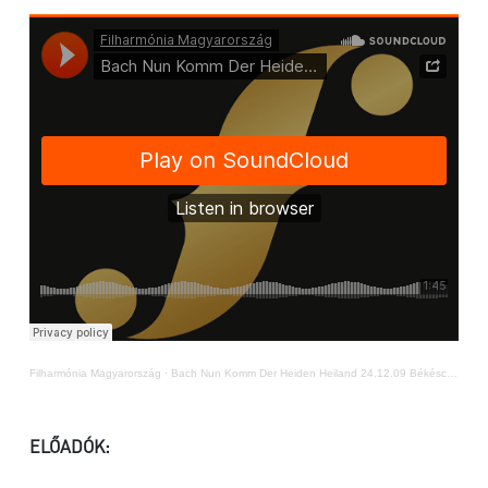
Filharmónia Magyarország
·
Bach Nun Komm Der Heiden Heiland 24.12.09 Békéscsaba
ELŐADÓK: