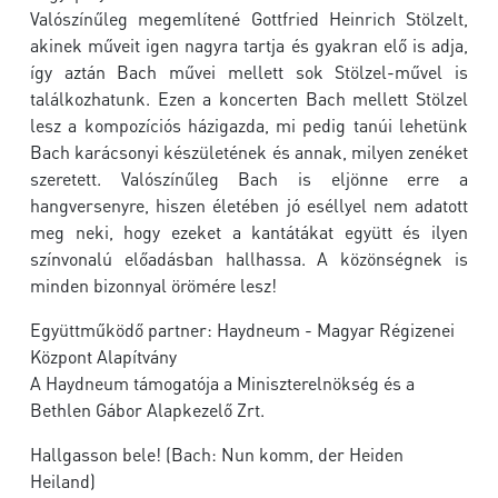
Valószínűleg megemlítené Gottfried Heinrich Stölzelt,
akinek műveit igen nagyra tartja és gyakran elő is adja,
így aztán Bach művei mellett sok Stölzel-művel is
találkozhatunk. Ezen a koncerten Bach mellett Stölzel
lesz a kompozíciós házigazda, mi pedig tanúi lehetünk
Bach karácsonyi készületének és annak, milyen zenéket
szeretett. Valószínűleg Bach is eljönne erre a
hangversenyre, hiszen életében jó eséllyel nem adatott
meg neki, hogy ezeket a kantátákat együtt és ilyen
színvonalú előadásban hallhassa. A közönségnek is
minden bizonnyal örömére lesz!
Együttműködő partner: Haydneum - Magyar Régizenei
Központ Alapítvány
A Haydneum támogatója a Miniszterelnökség és a
Bethlen Gábor Alapkezelő Zrt.
Hallgasson bele! (Bach: Nun komm, der Heiden
Heiland)