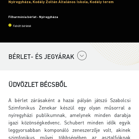
Nyíregyháza, Kodály Zoltán Általános Iskola, Kodály terem
Filharmónia bérlet - Nyíregyháza
Felnőtt bérletek
BÉRLET- ÉS JEGYÁRAK
ÜDVÖZLET BÉCSBŐL
A bérlet zárásaként a hazai pályán játszó Szabolcsi
Szimfonikus Zenekar készül egy olyan műsorral a
nyíregyházi publikumnak, amelynek minden darabja
igazi közönségkedvenc. Schubert minden idők egyik
leggyorsabban komponáló zeneszerzője volt, akinek
szimfonikus művei többségében az asztalfióknak