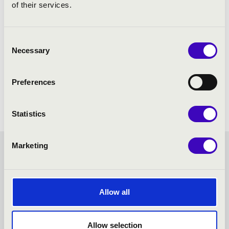
of their services.
Consent
Necessary
Selection
Preferences
Statistics
Marketing
FILHARMÓNIA BÉRLET -
NYÍREGYHÁZA - TOVÁBBI
Allow all
KONCERTEK
Allow selection