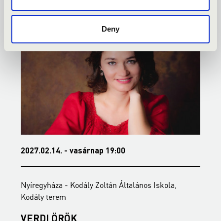
Deny
2027.02.14. - vasárnap 19:00
2
Nyíregyháza - Kodály Zoltán Általános Iskola,
N
Kodály terem
K
VERDI ÖRÖK
É