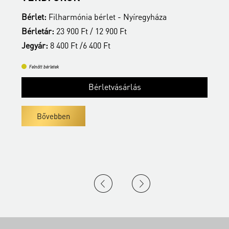
Bérlet:
Filharmónia bérlet - Nyíregyháza
B
Bérletár:
23 900 Ft / 12 900 Ft
B
Jegyár:
8 400 Ft /6 400 Ft
J
Felnőtt bérletek
Bérletvásárlás
Bővebben