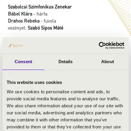
Szabolcsi Szimfonikus Zenekar
Bábel Klára
- hárfa
Drahos Rebeka
- fuvola
vezényel:
Szabó Sipos Máté
MŰSOR:
Consent
Details
About
Franz Schubert: D-dúr nyitány olasz stílusban
Wolfgang Amadeus Mozart: C-dúr fuvola-hárfaverseny,
K. 299
This website uses cookies
Ludwig van Beethoven: 8. F-dúr szimfónia
We use cookies to personalise content and ads, to
provide social media features and to analyse our traffic.
We also share information about your use of our site with
our social media, advertising and analytics partners who
may combine it with other information that you’ve
provided to them or that they’ve collected from your use