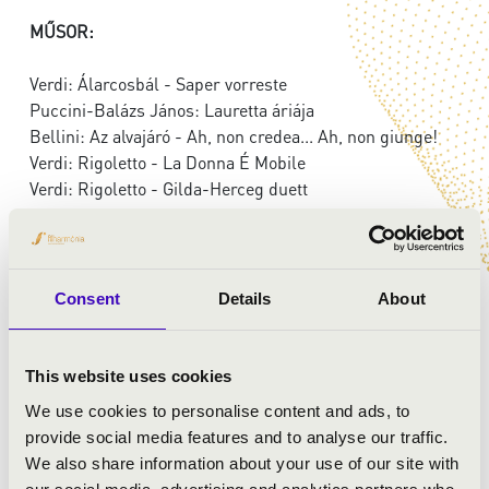
MŰSOR:
Verdi: Álarcosbál - Saper vorreste
Puccini-Balázs János: Lauretta áriája
Bellini: Az alvajáró - Ah, non credea... Ah, non giunge!
Verdi: Rigoletto - La Donna É Mobile
Verdi: Rigoletto - Gilda-Herceg duett
Ponce-Balázs János: Estrellita
Erkel: Bánk bán - Bánk és Melinda kettőse
Liszt: Ha álmom mély
Erkel: Hunyadi László, Áldjon meg Isten
Consent
Details
About
Kálmán Imre: Csárdáskirálynő - Sylvia belépője
Kálmán Imre: A montmartre-i ibolya - Ma önről
álmodtam megint
This website uses cookies
Gershwin-Balázs János: Improvizáció
We use cookies to personalise content and ads, to
Gershwin: Lady be good
provide social media features and to analyse our traffic.
Monnot: Himnusz a szerelemről
We also share information about your use of our site with