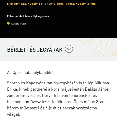
Nyíregyháza, Kodály Zoltán Általános Iskola, Kodály terem
Filharmónia bérlet - Nyíregyháza
Felnőtt bérletek
BÉRLET- ÉS JEGYÁRAK
Az Operagála folytatódik!
Sopron és Kaposvár után Nyíregyházán is fellép Miklósa
Erika, kinek partnerei a kora májusi estén Balázs János
zongoraművész és Horváth István tenorénekes és
harmonikaművész lesz. Találkozzon Ön is május 3-án a
három művésszel és élje át az operák varázslatos
világát.