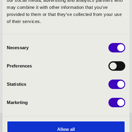
our social media, advertising and analytics partners who
may combine it with other information that you’ve
provided to them or that they’ve collected from your use
of their services.
Consent
Necessary
Selection
Preferences
Statistics
Marketing
FILHARMÓNIA BÉRLET -
Allow all