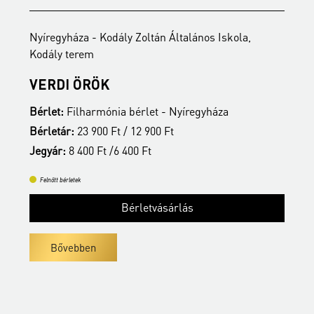
Nyíregyháza - Kodály Zoltán Általános Iskola,
N
Kodály terem
K
VERDI ÖRÖK
É
Bérlet:
Filharmónia bérlet - Nyíregyháza
B
Bérletár:
23 900 Ft / 12 900 Ft
B
Jegyár:
8 400 Ft /6 400 Ft
J
Felnőtt bérletek
Bérletvásárlás
Bővebben