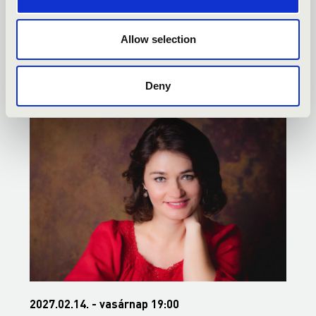
NYÍREGYHÁZA - TOVÁBBI
Allow selection
KONCERTEK
Deny
2027.02.14. - vasárnap 19:00
2