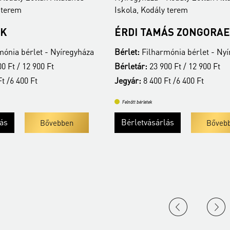
 terem
Iskola, Kodály terem
ÖK
ÉRDI TAMÁS ZONGORAE
ónia bérlet - Nyíregyháza
Bérlet:
Filharmónia bérlet - Ny
0 Ft / 12 900 Ft
Bérletár:
23 900 Ft / 12 900 Ft
t /6 400 Ft
Jegyár:
8 400 Ft /6 400 Ft
Felnőtt bérletek
lás
Bérletvásárlás
Bővebben
Bőveb