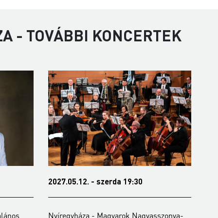
ZA - TOVÁBBI KONCERTEK
2027.05.12. - szerda 19:30
202
alános
Nyíregyháza - Magyarok Nagyasszonya-
Nyí