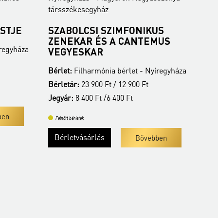
társszékesegyház
Isk
STJE
SZABOLCSI SZIMFONIKUS
MI
ZENEKAR ÉS A CANTEMUS
ZE
íregyháza
VEGYESKAR
C
Bérlet:
Filharmónia bérlet - Nyíregyháza
Bér
Bérletár:
23 900 Ft / 12 900 Ft
Jeg
Jegyár:
8 400 Ft /6 400 Ft
Fe
ben
Felnőtt bérletek
Bérletvásárlás
Bővebben