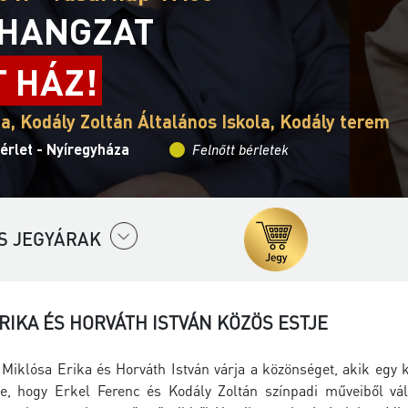
HANGZAT
T HÁZ!
a, Kodály Zoltán Általános Iskola, Kodály terem
érlet - Nyíregyháza
Felnőtt bérletek
S JEGYÁRAK
RIKA ÉS HORVÁTH ISTVÁN KÖZÖS ESTJE
 Miklósa Erika és Horváth István várja a közönséget, akik egy
sze, hogy Erkel Ferenc és Kodály Zoltán színpadi műveiből vá