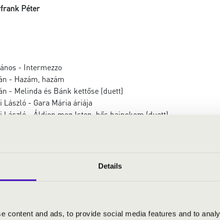
frank Péter
János - Intermezzo
án - Hazám, hazám
n - Melinda és Bánk kettőse (duett)
 László - Gara Mária áriája
 László - Áldjon meg Isten, hős bajnokom (duett)
 meg madaram
yfonó - A csitári hegyek alatt
llai borbély – nyitány
ata - Violetta nagyáriája
Details
o - La donna è mobile...
o – Gilda és a herceg duettje („É il sol dell’anima”)
ndot - Nessun Dorma
skirálynő - Sylvia belépője
e content and ads, to provide social media features and to analy