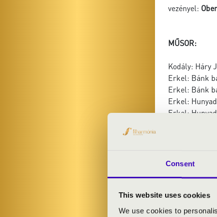
vezényel:
Ober
MŰSOR:
Kodály: Háry 
Erkel: Bánk b
Erkel: Bánk bá
Erkel: Hunyadi
Erkel: Hunyadi
Kodály: Várj
Kodály: Székel
Rossini: A sevi
Verdi: La Travi
Consent
Verdi: Rigolett
Verdi: Rigolett
Puccini: Tura
This website uses cookies
Kálmán: Csárdá
We use cookies to personalis