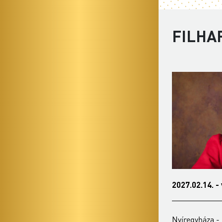
FILHA
2027.01.12. - kedd 19:00
2027.02.14. -
Nyíregyháza - Kodály Zoltán Általános
Nyíregyháza - 