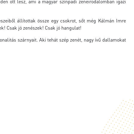
nden ott lesz, ami a magyar színpadi zeneirodalomban igazi
zeiből állítottak össze egy csokrot, sőt még Kálmán Imre
ek! Csak jó zenészek! Csak jó hangulat!
nalitás szárnyait. Aki tehát szép zenét, nagy ívű dallamokat