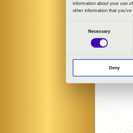
Kálmán-Bramm
information about your use of
Kálmán: Csárd
other information that you’ve
Verdi: La Travi
Consent
Necessary
Selection
Deny