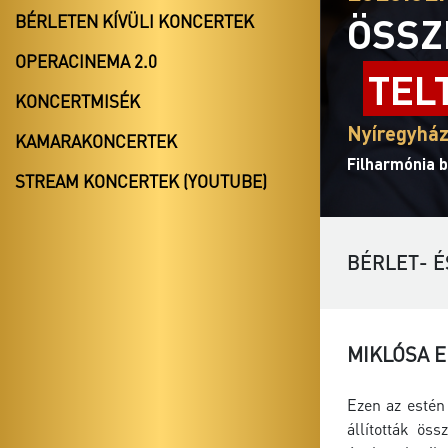
ÖSSZ
BÉRLETEN KÍVÜLI KONCERTEK
OPERACINEMA 2.0
TEL
KONCERTMISÉK
Nyíregyház
KAMARAKONCERTEK
Filharmónia b
STREAM KONCERTEK (YOUTUBE)
BÉRLET- É
MIKLÓSA E
Ezen az estén
állították ös