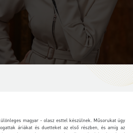
 különleges magyar - olasz esttel készülnek. Műsorukat úgy
logattak áriákat és duetteket az első részben, és amíg az