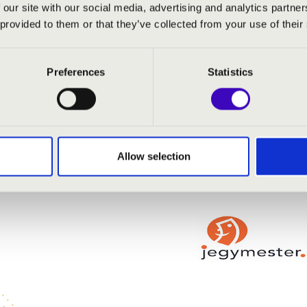
er-Grünwald: Cirkuszhercegnő - Mr. X belépője
 our site with our social media, advertising and analytics partn
áskirálynő - Álom, álom édes álom
 provided to them or that they’ve collected from your use of their
ata - Brindisi
Preferences
Statistics
Allow selection