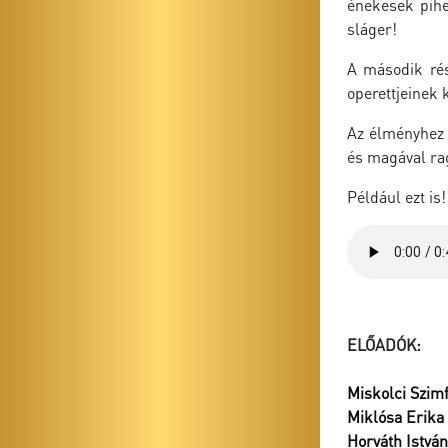
énekesek pihe
sláger!
A második rés
operettjeinek 
Az élményhez ö
és magával rag
Például ezt is!
ELŐADÓK:
Miskolci Szim
Miklósa Erika
Horváth István