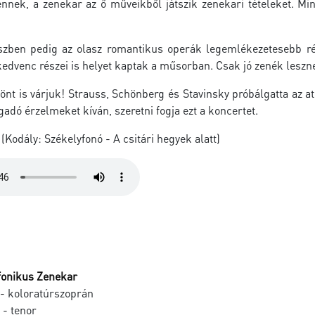
nnek, a zenekar az ő műveikből játszik zenekari tételeket. Mi
zben pedig az olasz romantikus operák legemlékezetesebb rés
kedvenc részei is helyet kaptak a műsorban. Csak jó zenék leszn
nt is várjuk! Strauss, Schönberg és Stavinsky próbálgatta az ato
adó érzelmeket kíván, szeretni fogja ezt a koncertet.
 (Kodály: Székelyfonó - A csitári hegyek alatt)
fonikus Zenekar
- koloratúrszoprán
- tenor