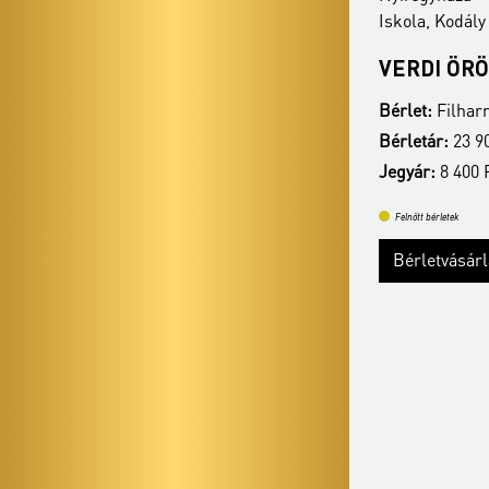
Iskola, Kodály terem
Iskola, Kodály
NEMZETI FILHARMONIKUS
VERDI ÖR
ZENEKAR
Bérlet:
Filharm
Bérlet:
Filharmónia bérlet - Nyíregyháza
Bérletár:
23 90
Bérletár:
23 900 Ft / 12 900 Ft
Jegyár:
8 400 F
Jegyár:
8 400 Ft /6 400 Ft
Felnőtt bérletek
Felnőtt bérletek
Bérletvásár
Bérletvásárlás
Bővebben