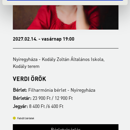
2027.02.14. - vasárnap 19:00
2
Nyíregyháza - Kodály Zoltán Általános Iskola,
N
Kodály terem
t
VERDI ÖRÖK
S
Bérlet:
Filharmónia bérlet - Nyíregyháza
B
Bérletár:
23 900 Ft / 12 900 Ft
B
Jegyár:
8 400 Ft /6 400 Ft
J
Felnőtt bérletek
Bérletvásárlás