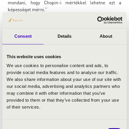
mondani, hogy Chopin-i mértékkel lehetne ezt a
képességet mérni.”
Ezen az estén ez a kivételes tehetségű művész hívja Önt
is egy különleges zenei utazásra!
Consent
Details
About
ELŐADÓK:
This website uses cookies
Érdi Tamás
- zongora
We use cookies to personalise content and ads, to
provide social media features and to analyse our traffic.
We also share information about your use of our site with
our social media, advertising and analytics partners who
may combine it with other information that you’ve
provided to them or that they’ve collected from your use
of their services.
Consent