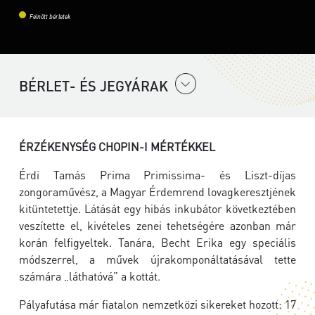
Felnőtt bérletek
BÉRLET- ÉS JEGYÁRAK
ÉRZÉKENYSÉG CHOPIN-I MÉRTÉKKEL
Érdi Tamás Prima Primissima- és Liszt-díjas
zongoraművész, a Magyar Érdemrend lovagkeresztjének
kitüntetettje. Látását egy hibás inkubátor következtében
veszítette el, kivételes zenei tehetségére azonban már
korán felfigyeltek. Tanára, Becht Erika egy speciális
módszerrel, a művek újrakomponáltatásával tette
számára „láthatóvá” a kottát.
Pályafutása már fiatalon nemzetközi sikereket hozott: 17