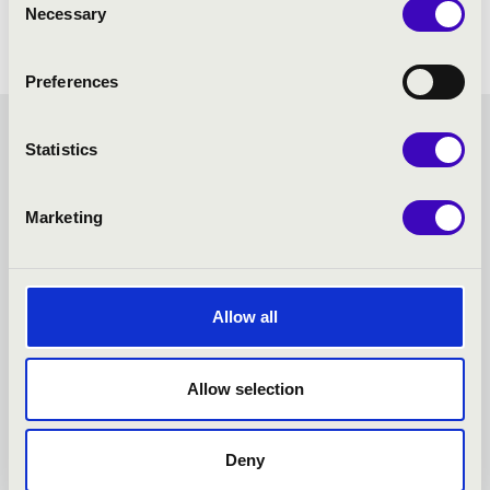
Necessary
Selection
Preferences
FILHARMÓNIA BÉRLET -
Statistics
NYÍREGYHÁZA - TOVÁBBI
Marketing
KONCERTEK
Allow all
Allow selection
Deny