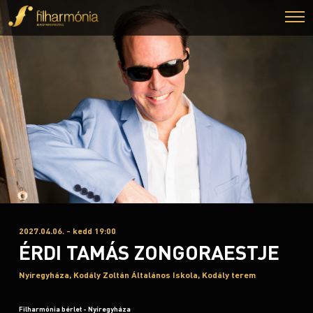
2027.04.06. - kedd 19:00
ÉRDI TAMÁS ZONGORAESTJE
Nyíregyháza, Kodály Zoltán Általános Iskola, Kodály terem
Filharmónia bérlet - Nyíregyháza