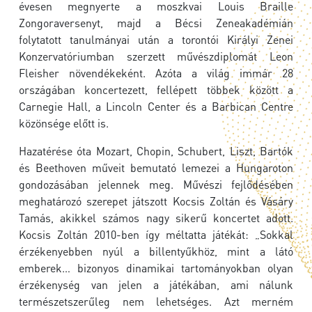
évesen megnyerte a moszkvai Louis Braille
Zongoraversenyt, majd a Bécsi Zeneakadémián
folytatott tanulmányai után a torontói Királyi Zenei
Konzervatóriumban szerzett művészdiplomát Leon
Fleisher növendékeként. Azóta a világ immár 28
országában koncertezett, fellépett többek között a
Carnegie Hall, a Lincoln Center és a Barbican Centre
közönsége előtt is.
Hazatérése óta Mozart, Chopin, Schubert, Liszt, Bartók
és Beethoven műveit bemutató lemezei a Hungaroton
gondozásában jelennek meg. Művészi fejlődésében
meghatározó szerepet játszott Kocsis Zoltán és Vásáry
Tamás, akikkel számos nagy sikerű koncertet adott.
Kocsis Zoltán 2010-ben így méltatta játékát: „Sokkal
érzékenyebben nyúl a billentyűkhöz, mint a látó
emberek… bizonyos dinamikai tartományokban olyan
érzékenység van jelen a játékában, ami nálunk
természetszerűleg nem lehetséges. Azt merném